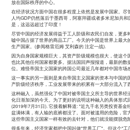
放在国际秩序的中心。
在经济状况方面中国在很多程度上依然是发展中国家。尽管
人均GDP仍然落后于墨西哥，阿塞拜疆或者多米尼加共和国
是，这远远超过了印度！
尽管中国的经济发展得益于工人阶级和农民们自发，更多
嘘中国占据了世界的商品工厂。今天的中国是世界上最大
生产国家。(参阅格雷厄姆 艾利森的 注定一战).
因为自身国家规模巨大，其资产阶级规模也很大，使这个
也比其他任何国家都要多。据法国回声报报道，最新的数据显
位。难怪帝国主义国家的跨国公司最近几年都对中国市场
这一事实的另一面则是来自帝国主义国家的资本与中国的
产阶级经济秩序，工业发展带来的积累有一大部分流入了
这种融入，虽然强化了中国对被帝国主义所主导的世界经
化日渐加深的今天。为了更好的说明这种融入的具体形式回声
(2019年7月31日). 它接着解释道: "近九千名另类
盆满钵满，有人输的底裤都没了。面对被滥用的危险，官方
这些帝国主义国家一样有效的去针对，他们就没能摆脱危险.
很多年来，经济学家都把中国叫做"世界工厂"。但这个"