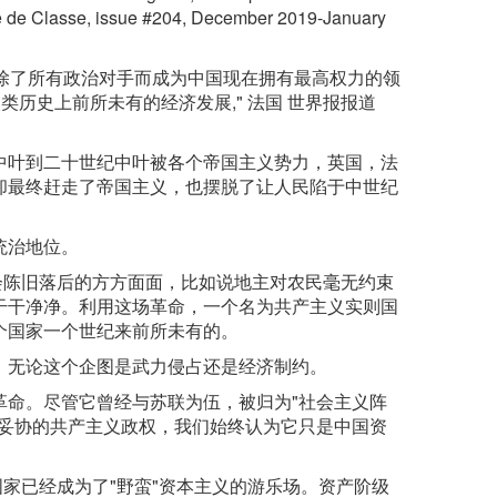
utte de Classe, issue #204, December 2019-January
除了所有政治对手而成为中国现在拥有最高权力的领
类历史上前所未有的经济发展," 法国 世界报报道
中叶到二十世纪中叶被各个帝国主义势力，英国，法
却最终赶走了帝国主义，也摆脱了让人民陷于中世纪
统治地位。
会陈旧落后的方方面面，比如说地主对农民毫无约束
干干净净。利用这场革命，一个名为共产主义实则国
个国家一个世纪来前所未有的。
，无论这个企图是武力侵占还是经济制约。
革命。尽管它曾经与苏联为伍，被归为"社会主义阵
不妥协的共产主义政权，我们始终认为它只是中国资
国家已经成为了"野蛮"资本主义的游乐场。资产阶级