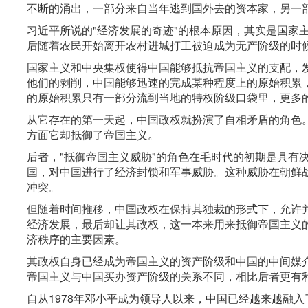
不断的涌出，一部分来自当年逃到国外去的资本家，另一
习近平所说的"经济发展的奇迹"的根本原因，其实是国家
后随着农民开始离开农村进城打工被迫成为无产阶级的时
国家主义和中央集权使得中国能够抵抗帝国主义的支配，
他们的剥削，中国能够迅速的完成某种程度上的原始积累
的原始积累只有一部分流到当地的特权阶级口袋里，更多
从它存在的第一天起，中国政权就扮演了自相矛盾的角色
方面它却抵御了帝国主义。
后者，"抵御帝国主义威胁"的角色在毛时代的初期是具有
国，对中国进行了经济封锁和军事威胁。这种威胁在朝鲜
冲突。
但随着时间推移，中国政权在保持其独裁的形式下，允许
经济发展，最后却让其政权，这一本来用来抵御帝国主义
济秩序的主要因素。
其政权自身已经成为帝国主义的资产阶级和中国的中间媒
帝国主义与中国买办资产阶级的关系不同，相比后者更有
自从1978年邓小平成为领导人以来，中国已经越来越融