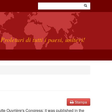
Proletari di tutti i paesi, unitevi!
Stampa
Lutte Ouvrière's Congress; it was published in the