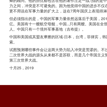
卿的顾问。他的担忧都包含在他的著作注定一战 (指的是中
力之间，冲突是不可避免的。因为他觉得中国的进步不仅
更不用说在军事力量的扩大上，这在7周年国庆上表现得
但必须指出的是，中国的军事力量依然远落后于美国，201
亿。美国有十一艘航空母舰，中国...只有两艘。美国在全
人。中国只有一个境外军事基地（吉布提）。
中国和美国或其盟友摩擦的区域-日本，台湾，菲律宾，
索。
试图预测哪些事件会让这两大势力陷入冲突是荒谬的。不
二次世界大战的源头从来都不是苏联，而是几个帝国主义
第三次世界大战。
十月25，2019