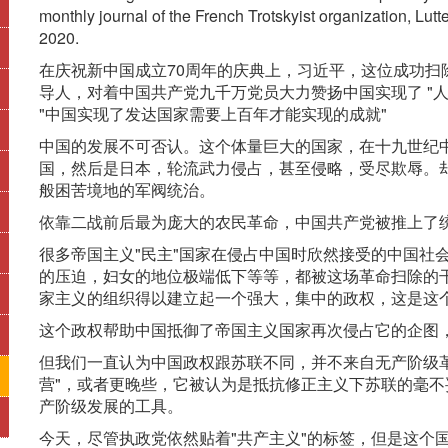
monthly journal of the French Trotskyist organization, L
2020.
在庆祝新中国成立70周年的庆典上，习近平，这位成功扫
导人，对着中国共产党九千万党员大力赞扬中国实现了 "人
"中国实现了发达国家需要上百年才能实现的成就"
中国的发展不可否认。这个体量巨大的国家，在十九世纪
国，然后是日本，轮流武力侵占，甚至侵略，受尽欺辱。
般困苦境地的军阀统治。
依靠二战前后最为庞大的农民革命，中国共产党被推上了
很多帝国主义"民主"国家在侵占中国时欣然接受的中国社
的压迫，妇女的地位极端低下等等，都被这场革命扫除的
家主义的组织得以建立起一个强大，集中的政权，这是这
这个政权帮助中国抵御了帝国主义国家再次侵占它的企图
但我们一直认为中国政权跟苏联不同，并不来自无产阶级
营"，或者更晚些，它被认为是抵抗修正主义下苏联的毫
产阶级发展的工具。
今天，尽管执政党依然贴着"共产主义"的标签，但是这个