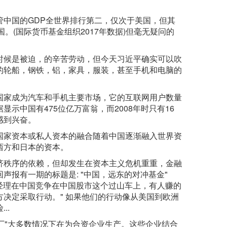
中国的GDP全世界排行第二，仅次于美国，但其
。(国际货币基金组织2017年数据)但毫无疑问的
时候是被迫，的辛苦劳动，但今天习近平确实可以吹
的轮船，钢铁，铝，家具，服装，甚至手机和电脑的
国家成为汽车和手机主要市场，它的互联网用户数量
示中国有475位亿万富翁，而2008年时只有16
感到兴奋。
国家资本或私人资本的融合随着中国逐渐融入世界资
西方和日本的资本。
济秩序的依赖，但却发生在资本主义危机重重，金融
报有一期的标题是: "中国，远东的对冲基金"
投资基金经理在中国竞争在中国股市这个过山车上，有人赚的
决定采取行动。" 如果他们的行动像从美国到欧洲
..
工厂"大多数情况下在为合资企业生产。这些企业结合