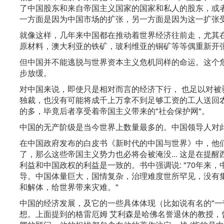
了中国股东和来自帝国主义国家的国家和私人的股东，或
一方面是因为中国市场的扩张，另一方面是因为这一扩张
就像这样，几年来中国都在推动着世界经济往前走，尤其
原材料，澳大利亚的铁矿，玻利维亚的铜矿等等偶重新开
但中国并不能逃脱与世界资本主义危机同样的命运。这个
步放缓。
对中国来说，即使只是相对而言的经济下行， 也足以对
独裁，也没有可能将成千上万拿不到足够工资的工人送回
的多，毕竟后者享受着帝国主义带来的"社会保护网"。
中国的无产阶级是当今世界上数量最多的。中国领导人对
在中国政府发布的白皮书《新时代的中国与世界》中，他
了，那么这些帝国主义势力也必将会被淹没... 这是在提
利益和中国政权的利益是一致的。书中强调说: "70年来
导。中国体量巨大，国情复杂，治理难度世所罕见，没有
和解体，给世界带来灾难。"
中国的经济发展，及它的一些具体体现（比如说有名的"一
想。上面提到的格雷厄姆 艾利森是哈佛名誉退休的教授