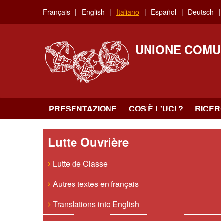
Skip
Français
English
Italiano
Español
Deutsch
to
main
content
UNIONE COMU
PRESENTAZIONE
COS'È L'UCI ?
RICE
Lutte Ouvrière
Lutte de Classe
Autres textes en français
Translations into English