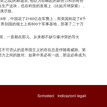
美之战)的标题里, 他认为在崛起的新势力和旧有势
在生产这块，也在科技的发展上（比如月球探索），
淋漓尽致。
6年，中国花了2160亿在军费上，而美国则花了6千
世界别国的领土上有800个军事基地，部署了二十万
韩国，一直都在那儿。从来都不缺引爆冲突的导火
过不可否认的是帝国主义的存在总是伴随着威胁。第
势力之间的敌对。如果中美必有一战，那这必将成为
Scriveteci
Indicazioni legali