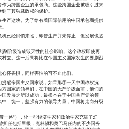
者作为跨国企业的承包商。这些跨国企业被吸引过来
受到了其独裁政权的保护。
在生产这块。为了给有着国际信用的中国承包商提供
张。
危机已经悄悄来临，即使生产并未停止，但发展也逐
被剥削阶级造成毁灭性的社会影响。这个政权即使再
农村去。这一后果将比在帝国主义国家发生的要剧烈
此心怀畏惧，同样害怕的可不止他们。
们提醒帝国主义国家说，如果那哪一天中国政权沉
醒西方国家的领导们，在中国的无产阶级面前，他们的
，中国发展之所以成功，最根本在于中国共产党的领
集中，统一，坚强有力的领导力量，中国将走向分裂
带一路"），让一些经济学家和政治学家充满了幻
，曾担任包括里根，克林顿和奥巴马任内的不少国务