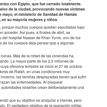
terizo con Egipto, que fue cerrado totalmente.
sivo de la ciudad, provocando nuevas víctimas
de mayo, el ministerio de Sanidad de Hamás
, en su mayoría mujeres y niños.
n, porque muchos cuerpos quedan sepultados bajo
acceder. Así pues, a finales de abril, se
 del hospital Nasser de Khan Yunis, uno de los
ado de los cuerpos deja pensar que a algunas
ruinas. Más de la mitad de las viviendas ha
nando. La mayor parte de los 2,5 millones de
cuya ofensiva terrestre se inició el 27 de octubre.
edores de Rafah, en unas condiciones muy
invierno, las familias desplazadas tienen que sufrir
menazan las enfermedades. Al bloquear
as autoridades israelíes crean deliberadamente una
iendo que su objetivo es aniquilar a Hamás, pero
rlo. El verdadero objetivo de la operación militar