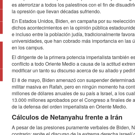
es aterrorizar a todos los palestinos con el fin de disuadi
la opresión que llevan décadas sufriendo.
En Estados Unidos, Biden, en campaña por su reelección
dichos acontecimientos en la opinión pública estadounid
e incluso entre la población judía, tradicionalmente favora
universidades, que han cobrado más importancia en las 
en los campus.
El dirigente de la primera potencia imperialista también 
conflicto a todo Oriente Medio a causa de la actitud extre
modificar un tanto su discurso acerca de su aliado y pedir
El 8 de mayo, Biden amenazó con suspender determinada
militar masiva en Rafah, pero en ningún momento ha cont
millones de dólares anuales de su país a Israel, a los cu
13.000 millones aprobados por el Congreso a finales de abr
de la defensa del orden imperialista en Oriente Medio.
Cálculos de Netanyahu frente a Irán
A pesar de las presiones puramente verbales de Biden, N
contrario: repite el discurso de la extrema derecha israelí 