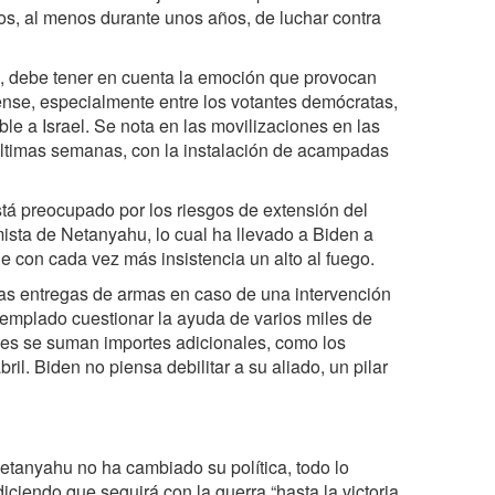
rlos, al menos durante unos años, de luchar contra
, debe tener en cuenta la emoción que provocan
ense, especialmente entre los votantes demócratas,
ble a Israel. Se nota en las movilizaciones en las
últimas semanas, con la instalación de acampadas
está preocupado por los riesgos de extensión del
mista de Netanyahu, lo cual ha llevado a Biden a
le con cada vez más insistencia un alto al fuego.
s entregas de armas en caso de una intervención
emplado cuestionar la ayuda de varios miles de
ales se suman importes adicionales, como los
il. Biden no piensa debilitar a su aliado, un pilar
etanyahu no ha cambiado su política, todo lo
diciendo que seguirá con la guerra “hasta la victoria