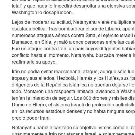
total” y que nada le impedirá desarrollar una ofensiva so
Washington lo desaprueben.
Lejos de moderar su actitud, Netanyahu viene multiplica
escalada bélica. Tras bombardear el sur de Líbano, apunt
numerosos ataques aéreos contra Siria, el ejército israelí
Damasco, en Siria, y mató a once personas entre las cual
Fue un ataque contra Irán, un país cuyos dirigentes había
conflicto hasta el momento. Netanyahu buscaba meter a Irá
reafirmarle su apoyo.
Irán no podía evitar reaccionar al ataque, aunque sólo fu
tropas y sus aliados, Hezbolá, Hamás y los Hutíes, sus “
dirigentes de la República Islámica no querían dejarse ll
todo. Montaron una respuesta limitada, avisando a Wash
tenían la intención de seguir. Los 300 drones y misiles di
Domo de Hierro, el sistema israelí de protección antimisi
en los recursos estadounidenses y no había ninguna sorpre
propio poder iraní.
Netanyahu había alcanzado su objetivo: vimos cómo el b
unánimemente a Irán por atacar a Israel, y solemnemente 