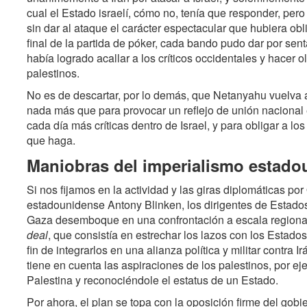
cual el Estado israelí, cómo no, tenía que responder, per
sin dar al ataque el carácter espectacular que hubiera obli
final de la partida de póker, cada bando pudo dar por sen
había logrado acallar a los críticos occidentales y hacer 
palestinos.
No es de descartar, por lo demás, que Netanyahu vuelva a
nada más que para provocar un reflejo de unión nacional e
cada día más críticas dentro de Israel, y para obligar a l
que haga.
Maniobras del imperialismo estado
Si nos fijamos en la actividad y las giras diplomáticas po
estadounidense Antony Blinken, los dirigentes de Estados
Gaza desemboque en una confrontación a escala regional.
deal
, que consistía en estrechar los lazos con los Estad
fin de integrarlos en una alianza política y militar contra
tiene en cuenta las aspiraciones de los palestinos, por 
Palestina y reconociéndole el estatus de un Estado.
Por ahora, el plan se topa con la oposición firme del gobie