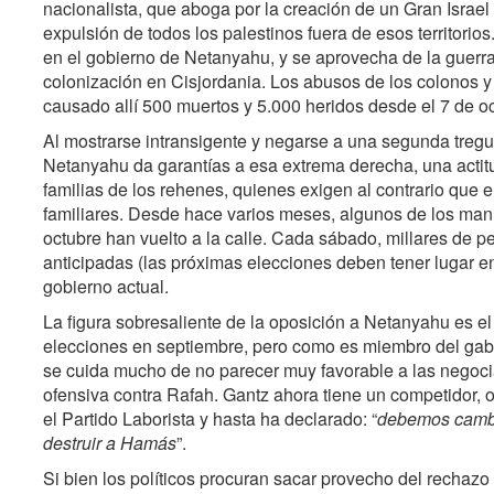
nacionalista, que aboga por la creación de un Gran Israel
expulsión de todos los palestinos fuera de esos territorio
en el gobierno de Netanyahu, y se aprovecha de la guerra 
colonización en Cisjordania. Los abusos de los colonos y 
causado allí 500 muertos y 5.000 heridos desde el 7 de oc
Al mostrarse intransigente y negarse a una segunda tre
Netanyahu da garantías a esa extrema derecha, una actit
familias de los rehenes, quienes exigen al contrario que 
familiares. Desde hace varios meses, algunos de los mani
octubre han vuelto a la calle. Cada sábado, millares de 
anticipadas (las próximas elecciones deben tener lugar en
gobierno actual.
La figura sobresaliente de la oposición a Netanyahu es e
elecciones en septiembre, pero como es miembro del gabi
se cuida mucho de no parecer muy favorable a las negoci
ofensiva contra Rafah. Gantz ahora tiene un competidor, o
el Partido Laborista y hasta ha declarado: “
debemos cambia
destruir a Hamás
”.
Si bien los políticos procuran sacar provecho del rechaz