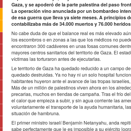
Gaza, y se apoderó de la parte palestina del paso fron
La operación vino anunciada por un bombardeo inten
de esa guerra que lleva ya siete meses. A principios 
contabilizaba más de 34.000 muertos y 76.000 heridos
No cabe duda de que el balance real es más elevado aú
los escombros o en zonas a las que los médicos no pueden 
encontraron 300 cadáveres en unas fosas comunes dentro
mayores centros sanitarios del territorio de Gaza. El est
víctimas las torturaron antes de ejecutarlas.
Le territorio de Gaza ha quedado reducido a un campo de 
quedado destruidas. Ya no hay ni un solo hospital funcio
habitantes huyeron ante el avance de las tropas israelíes, 
Más de un millón de palestinos viven ahora en los alred
precarias, muchos en tiendas de campaña. Tras el frío del 
el calor que empieza a subir, y sin agua corriente las a
voluntariamente el transporte de la ayuda humanitaria, l
situación de hambruna.
El primer ministro israelí Benjamín Netanyahu, anda repit
sabe perfectamente que le es imposible a su ejército logra