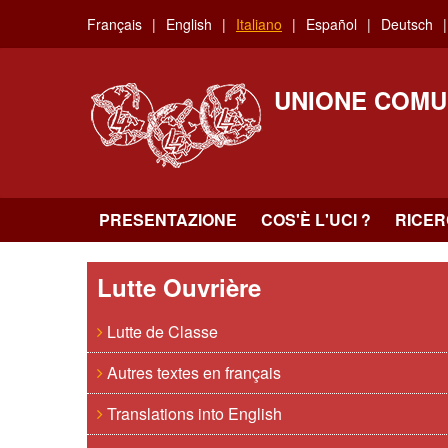
Skip
Français
English
Italiano
Español
Deutsch
to
main
content
UNIONE COMU
PRESENTAZIONE
COS'È L'UCI ?
RICE
Lutte Ouvrière
Lutte de Classe
Autres textes en français
Translations into English