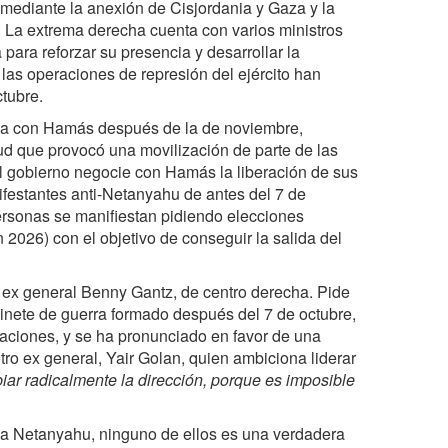
 mediante la anexión de Cisjordania y Gaza y la
s. La extrema derecha cuenta con varios ministros
para reforzar su presencia y desarrollar la
las operaciones de represión del ejército han
tubre.
gua con Hamás después de la de noviembre,
ud que provocó una movilización de parte de las
el gobierno negocie con Hamás la liberación de sus
festantes anti-Netanyahu de antes del 7 de
personas se manifiestan pidiendo elecciones
 2026) con el objetivo de conseguir la salida del
l ex general Benny Gantz, de centro derecha. Pide
nete de guerra formado después del 7 de octubre,
aciones, y se ha pronunciado en favor de una
tro ex general, Yair Golan, quien ambiciona liderar
r radicalmente la dirección, porque es imposible
o a Netanyahu, ninguno de ellos es una verdadera