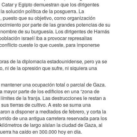
Catar y Egipto demuestran que los dirigentes
a solución política de la posguerra. La
o, puesto que su objetivo, como organización
onocimiento por parte de las grandes potencias de su
en nombre de su burguesía. Los dirigentes de Hamás
oblación israelí iba a provocar represalias
 conflicto cueste lo que cueste, para imponerse
bras de la diplomacia estadounidense, pero ya se
to, ni de la opresión que sufre, ni siquiera una
a mantener una ocupación total o parcial de Gaza.
a mayor parte de los edificios en una “zona de
límites de la franja. Las destrucciones le restan a
 sus tierras de cultivo. A esto se suma una
zaron a disponer a mediados de febrero, y corta la
orrido de una antigua carretera reservada para los
 kilómetros de largo aíslan la ciudad de Gaza, al
guerra ha caído en 300.000 hoy en día.