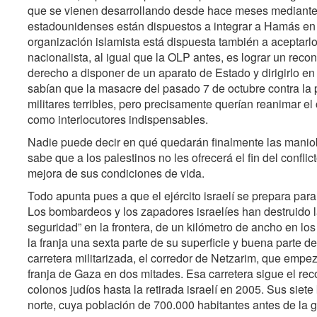
que se vienen desarrollando desde hace meses mediante 
estadounidenses están dispuestos a integrar a Hamás en l
organización islamista está dispuesta también a aceptarl
nacionalista, al igual que la OLP antes, es lograr un rec
derecho a disponer de un aparato de Estado y dirigirlo 
sabían que la masacre del pasado 7 de octubre contra la p
militares terribles, pero precisamente querían reanimar el
como interlocutores indispensables.
Nadie puede decir en qué quedarán finalmente las manio
sabe que a los palestinos no les ofrecerá el fin del conflic
mejora de sus condiciones de vida.
Todo apunta pues a que el ejército israelí se prepara par
Los bombardeos y los zapadores israelíes han destruido l
seguridad” en la frontera, de un kilómetro de ancho en los 
la franja una sexta parte de su superficie y buena parte de
carretera militarizada, el corredor de Netzarim, que empe
franja de Gaza en dos mitades. Esa carretera sigue el rec
colonos judíos hasta la retirada israelí en 2005. Sus siete
norte, cuya población de 700.000 habitantes antes de la 