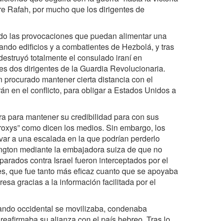
bre Rafah, por mucho que los dirigentes de
ndo las provocaciones que puedan alimentar una
ando edificios y a combatientes de Hezbolá, y tras
 destruyó totalmente el consulado iraní en
es dos dirigentes de la Guardia Revolucionaria.
n procurado mantener cierta distancia con el
n en el conflicto, para obligar a Estados Unidos a
era para mantener su credibilidad para con sus
proxys” como dicen los medios. Sin embargo, los
evar a una escalada en la que podrían perderlo
ington mediante la embajadora suiza de que no
sparados contra Israel fueron interceptados por el
les, que fue tanto más eficaz cuanto que se apoyaba
sa gracias a la información facilitada por el
ando occidental se movilizaba, condenaba
reafirmaba su alianza con el país hebreo. Tras lo