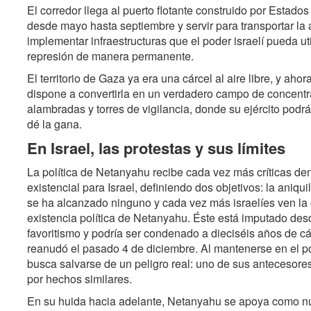
El corredor llega al puerto flotante construido por Estad
desde mayo hasta septiembre y servir para transportar la 
implementar infraestructuras que el poder israelí pueda uti
represión de manera permanente.
El territorio de Gaza ya era una cárcel al aire libre, y aho
dispone a convertirla en un verdadero campo de concentr
alambradas y torres de vigilancia, donde su ejército podr
dé la gana.
En Israel, las protestas y sus límites
La política de Netanyahu recibe cada vez más críticas den
existencial para Israel, definiendo dos objetivos: la aniq
se ha alcanzado ninguno y cada vez más israelíes ven la
existencia política de Netanyahu. Éste está imputado des
favoritismo y podría ser condenado a dieciséis años de cá
reanudó el pasado 4 de diciembre. Al mantenerse en el p
busca salvarse de un peligro real: uno de sus antecesore
por hechos similares.
En su huida hacia adelante, Netanyahu se apoya como nu