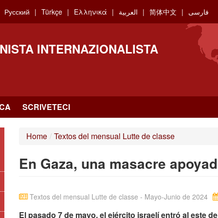
Русский
Türkçe
Ελληνικά
العربية
简体中文
فارسی
NISTA INTERNAZIONALISTA
RCA
SCRIVETECI
Home
/
Textos del mensual Lutte de classe
En Gaza, una masacre apoyada
Textos del mensual Lutte de classe - Mayo-Junio de 2024
El pasado 7 de mayo, el ejército israelí entró al este de