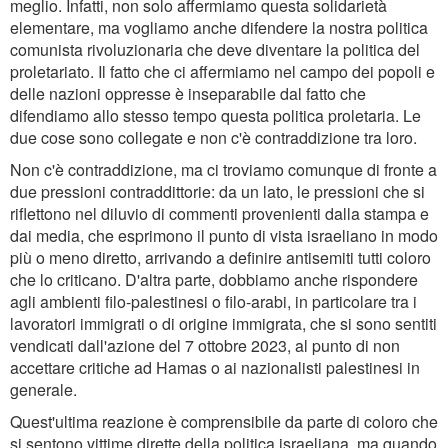
meglio. Infatti, non solo affermiamo questa solidarietà
elementare, ma vogliamo anche difendere la nostra politica
comunista rivoluzionaria che deve diventare la politica del
proletariato. Il fatto che ci affermiamo nel campo dei popoli e
delle nazioni oppresse è inseparabile dal fatto che
difendiamo allo stesso tempo questa politica proletaria. Le
due cose sono collegate e non c'è contraddizione tra loro.
Non c'è contraddizione, ma ci troviamo comunque di fronte a
due pressioni contraddittorie: da un lato, le pressioni che si
riflettono nel diluvio di commenti provenienti dalla stampa e
dai media, che esprimono il punto di vista israeliano in modo
più o meno diretto, arrivando a definire antisemiti tutti coloro
che lo criticano. D'altra parte, dobbiamo anche rispondere
agli ambienti filo-palestinesi o filo-arabi, in particolare tra i
lavoratori immigrati o di origine immigrata, che si sono sentiti
vendicati dall'azione del 7 ottobre 2023, al punto di non
accettare critiche ad Hamas o ai nazionalisti palestinesi in
generale.
Quest'ultima reazione è comprensibile da parte di coloro che
si sentono vittime dirette della politica israeliana, ma quando