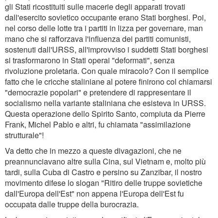
gli Stati ricostituiti sulle macerie degli apparati trovati
dall'esercito sovietico occupante erano Stati borghesi. Poi,
nel corso delle lotte tra i partiti in lizza per governare, man
mano che si rafforzava l'influenza dei partiti comunisti,
sostenuti dall'URSS, all'improvviso i suddetti Stati borghesi
si trasformarono in Stati operai "deformati", senza
rivoluzione proletaria. Con quale miracolo? Con il semplice
fatto che le cricche staliniane al potere finirono col chiamarsi
"democrazie popolari" e pretendere di rappresentare il
socialismo nella variante staliniana che esisteva in URSS.
Questa operazione dello Spirito Santo, compiuta da Pierre
Frank, Michel Pablo e altri, fu chiamata "assimilazione
strutturale"!
Va detto che in mezzo a queste divagazioni, che ne
preannunciavano altre sulla Cina, sul Vietnam e, molto più
tardi, sulla Cuba di Castro e persino su Zanzibar, il nostro
movimento difese lo slogan "Ritiro delle truppe sovietiche
dall'Europa dell'Est" non appena l'Europa dell'Est fu
occupata dalle truppe della burocrazia.