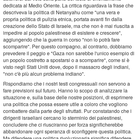
dedicata al Medio Oriente. La critica riguardava la frase che
descriveva la politica di Netanyahu come "una vera e
propria politica di pulizia etnica, portata avanti fin dalla
creazione dello Stato di Israele, ma che non è mai riuscita a
impedire al popolo palestinese di esistere e crescere",
aggiungendo che la guerra in corso "non lo potrà fare
scomparire". Per questo compagno, al contrario, dobbiamo
prevedere il peggio e "Gaza non sarebbe l'unico esempio di
un popolo costretto a spostarsi o a scomparire", come si è
visto negli Stati Uniti dove, dopo il massacro degli indiani,
"non c'è più alcun problema indiano".
Rispondiamo che i nostri testi congressuali non servono a
fare previsioni sul futuro. Hanno lo scopo di analizzare la
situazione e, sulla base delle nostre posizioni, di esprimere
una politica che possa essere utile a coloro che vogliono
combattere dalla parte degli sfruttati. Pur constatando che i
dirigenti israeliani cercano lo sterminio dei palestinesi,
concludere che ci riusciranno per forza significherebbe
abbandonare ogni speranza di sconfiggere questa politica.
Ma difendere una politica rivoluzionaria significa difendere