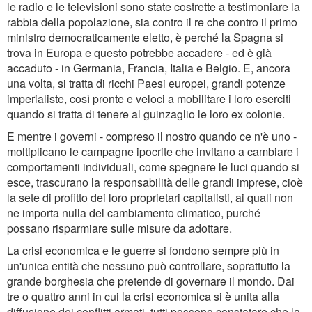
le radio e le televisioni sono state costrette a testimoniare la
rabbia della popolazione, sia contro il re che contro il primo
ministro democraticamente eletto, è perché la Spagna si
trova in Europa e questo potrebbe accadere - ed è già
accaduto - in Germania, Francia, Italia e Belgio. E, ancora
una volta, si tratta di ricchi Paesi europei, grandi potenze
imperialiste, così pronte e veloci a mobilitare i loro eserciti
quando si tratta di tenere al guinzaglio le loro ex colonie.
E mentre i governi - compreso il nostro quando ce n'è uno -
moltiplicano le campagne ipocrite che invitano a cambiare i
comportamenti individuali, come spegnere le luci quando si
esce, trascurano la responsabilità delle grandi imprese, cioè
la sete di profitto dei loro proprietari capitalisti, ai quali non
ne importa nulla del cambiamento climatico, purché
possano risparmiare sulle misure da adottare.
La crisi economica e le guerre si fondono sempre più in
un'unica entità che nessuno può controllare, soprattutto la
grande borghesia che pretende di governare il mondo. Dai
tre o quattro anni in cui la crisi economica si è unita alla
diffusione dei conflitti armati, tutti possono constatare che la