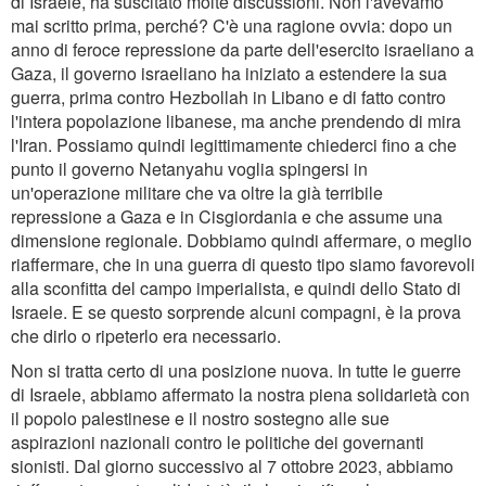
di Israele, ha suscitato molte discussioni. Non l'avevamo
mai scritto prima, perché? C'è una ragione ovvia: dopo un
anno di feroce repressione da parte dell'esercito israeliano a
Gaza, il governo israeliano ha iniziato a estendere la sua
guerra, prima contro Hezbollah in Libano e di fatto contro
l'intera popolazione libanese, ma anche prendendo di mira
l'Iran. Possiamo quindi legittimamente chiederci fino a che
punto il governo Netanyahu voglia spingersi in
un'operazione militare che va oltre la già terribile
repressione a Gaza e in Cisgiordania e che assume una
dimensione regionale. Dobbiamo quindi affermare, o meglio
riaffermare, che in una guerra di questo tipo siamo favorevoli
alla sconfitta del campo imperialista, e quindi dello Stato di
Israele. E se questo sorprende alcuni compagni, è la prova
che dirlo o ripeterlo era necessario.
Non si tratta certo di una posizione nuova. In tutte le guerre
di Israele, abbiamo affermato la nostra piena solidarietà con
il popolo palestinese e il nostro sostegno alle sue
aspirazioni nazionali contro le politiche dei governanti
sionisti. Dal giorno successivo al 7 ottobre 2023, abbiamo