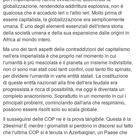
globalizzazione, rendendola addirittura esplosiva, non è
qualcosa che è accaduto ieri o l'altro ieri. Molto prima di
essere capitalista, la globalizzazione era semplicemente
umana. È uno degli elementi essenziali dell'intera storia
della società umana e della sua espansione dalle origini in
Africa al mondo intero.
Ma uno dei tanti aspetti delle contraddizioni del capitalismo
nell'era imperialista è che proprio nel momento in cui
l'umanità è più mescolata e il pianeta un insieme indivisibile,
non ci sono mai stati così tanti confini, così tanto filo spinato,
per dividere l'umanità in varie entità statali. La costituzione
di queste entità nazionali alla fine dell'era feudale era
progressista e ricca di possibilità, ma oggi è diventata un
completo anacronismo. Soprattutto in un momento in cui i
principali problemi, cominciando dall'aria che respiriamo,
possono essere risolti solo su scala globale.
Il susseguirsi delle COP ne è la prova tangibile. Questa è la
29esima! E mentre i giornalisti si perdono in discorsi sul fatto
che l'ultima COP si è tenuta in Azerbaigian, un Paese che