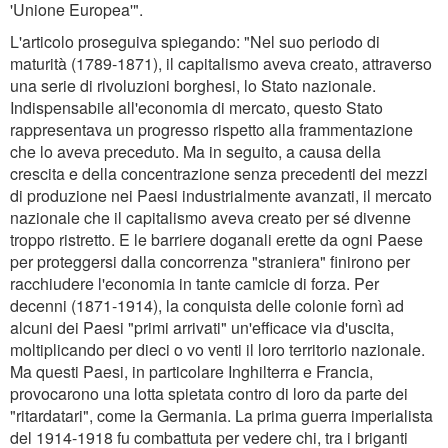
'Unione Europea'".
L'articolo proseguiva spiegando: "Nel suo periodo di
maturità (1789-1871), il capitalismo aveva creato, attraverso
una serie di rivoluzioni borghesi, lo Stato nazionale.
Indispensabile all'economia di mercato, questo Stato
rappresentava un progresso rispetto alla frammentazione
che lo aveva preceduto. Ma in seguito, a causa della
crescita e della concentrazione senza precedenti dei mezzi
di produzione nei Paesi industrialmente avanzati, il mercato
nazionale che il capitalismo aveva creato per sé divenne
troppo ristretto. E le barriere doganali erette da ogni Paese
per proteggersi dalla concorrenza "straniera" finirono per
racchiudere l'economia in tante camicie di forza. Per
decenni (1871-1914), la conquista delle colonie fornì ad
alcuni dei Paesi "primi arrivati" un'efficace via d'uscita,
moltiplicando per dieci o vo venti il loro territorio nazionale.
Ma questi Paesi, in particolare Inghilterra e Francia,
provocarono una lotta spietata contro di loro da parte dei
"ritardatari", come la Germania. La prima guerra imperialista
del 1914-1918 fu combattuta per vedere chi, tra i briganti