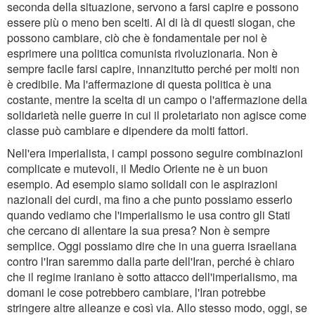
seconda della situazione, servono a farsi capire e possono
essere più o meno ben scelti. Al di là di questi slogan, che
possono cambiare, ciò che è fondamentale per noi è
esprimere una politica comunista rivoluzionaria. Non è
sempre facile farsi capire, innanzitutto perché per molti non
è credibile. Ma l'affermazione di questa politica è una
costante, mentre la scelta di un campo o l'affermazione della
solidarietà nelle guerre in cui il proletariato non agisce come
classe può cambiare e dipendere da molti fattori.
Nell'era imperialista, i campi possono seguire combinazioni
complicate e mutevoli, il Medio Oriente ne è un buon
esempio. Ad esempio siamo solidali con le aspirazioni
nazionali dei curdi, ma fino a che punto possiamo esserlo
quando vediamo che l'imperialismo le usa contro gli Stati
che cercano di allentare la sua presa? Non è sempre
semplice. Oggi possiamo dire che in una guerra israeliana
contro l'Iran saremmo dalla parte dell'Iran, perché è chiaro
che il regime iraniano è sotto attacco dell'imperialismo, ma
domani le cose potrebbero cambiare, l'Iran potrebbe
stringere altre alleanze e così via. Allo stesso modo, oggi, se