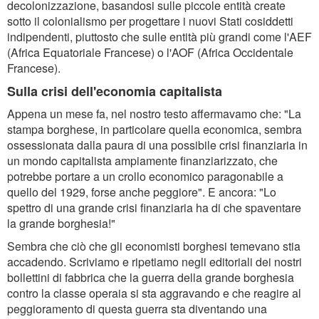
decolonizzazione, basandosi sulle piccole entità create
sotto il colonialismo per progettare i nuovi Stati cosiddetti
indipendenti, piuttosto che sulle entità più grandi come l'AEF
(Africa Equatoriale Francese) o l'AOF (Africa Occidentale
Francese).
Sulla crisi dell'economia capitalista
Appena un mese fa, nel nostro testo affermavamo che: "La
stampa borghese, in particolare quella economica, sembra
ossessionata dalla paura di una possibile crisi finanziaria in
un mondo capitalista ampiamente finanziarizzato, che
potrebbe portare a un crollo economico paragonabile a
quello del 1929, forse anche peggiore". E ancora: "Lo
spettro di una grande crisi finanziaria ha di che spaventare
la grande borghesia!"
Sembra che ciò che gli economisti borghesi temevano stia
accadendo. Scriviamo e ripetiamo negli editoriali dei nostri
bollettini di fabbrica che la guerra della grande borghesia
contro la classe operaia si sta aggravando e che reagire al
peggioramento di questa guerra sta diventando una