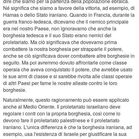
dire che siamo per la partenza della popolazione ebraica.
Né significa che siamo a favore della vittoria, ad esempio, di
Hamas o dello Stato iraniano. Quando in Francia, durante la
guerra franco-tedesca, dicevamo che il nemico principale
era nel nostro Paese, non ignoravamo che anche la
borghesia tedesca e il suo Stato erano nemici del
proletariato. Ma ciò significava che dovevamo prima
combattere la nostra borghesia per strapparle il potere,
anche se ciò significava dover combattere altre borghesie in
seguito. Ma poi avremmo dovuto affrontarle come classe
operaia che aveva conquistato il potere, che avrebbe usato
le sue armi di classe e si sarebbe rivolta alle classi operaie
di altri Paesi per farne le nostre alleate contro le loro
borghesie.
Naturalmente, questo ragionamento può essere applicato
anche al Medio Oriente. Il proletariato israeliano deve
regolare i conti con la propria borghesia, così come lo
devono fare il proletariato palestinese e il proletariato
iraniano. L'unica differenza è che la borghesia iraniana, ad
esempio, usa l'esistenza di Israele per giustificare la sua