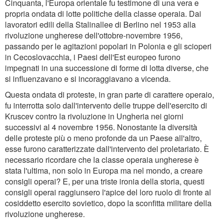
Cinquanta, l'Europa orientale fu testimone di una vera e
propria ondata di lotte politiche della classe operaia. Dai
lavoratori edili della Stalinallee di Berlino nel 1953 alla
rivoluzione ungherese dell'ottobre-novembre 1956,
passando per le agitazioni popolari in Polonia e gli scioperi
in Cecoslovacchia, i Paesi dell'Est europeo furono
impegnati in una successione di forme di lotta diverse, che
si influenzavano e si incoraggiavano a vicenda.
Questa ondata di proteste, in gran parte di carattere operaio,
fu interrotta solo dall'intervento delle truppe dell'esercito di
Kruscev contro la rivoluzione in Ungheria nei giorni
successivi al 4 novembre 1956. Nonostante la diversità
delle proteste più o meno profonde da un Paese all'altro,
esse furono caratterizzate dall'intervento del proletariato. È
necessario ricordare che la classe operaia ungherese è
stata l'ultima, non solo in Europa ma nel mondo, a creare
consigli operai? E, per una triste ironia della storia, questi
consigli operai raggiunsero l'apice del loro ruolo di fronte al
cosiddetto esercito sovietico, dopo la sconfitta militare della
rivoluzione ungherese.