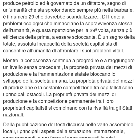
produce petrolio ed è governato da un dittatore, segno di
un'umanità che sta sprofondando sempre più nella barbarie,
è il numero 29 che dovrebbe scandalizzare... Di fronte a
problemi ecologici che minacciano la sopravvivenza stessa
dell'umanità, è questa ripetizione per la 29ª volta, senza più
efficienza della prima, a essere scioccante. È un segno della
totale, assoluta incapacità della società capitalista di
consentire all'umanità di affrontare i suoi problemi vitali.
Mentre la conoscenza continua a progredire e a raggiungere
un livello senza precedenti, la proprietà privata dei mezzi di
produzione e la frammentazione statale bloccano lo
sviluppo della società umana. La proprietà privata dei mezzi
di produzione e la costante competizione tra capitalisti sono
i principali ostacoli. La proprietà privata dei mezzi di
produzione e la competizione permanente tra i loro
proprietari capitalisti si combinano con la rivalità tra gli Stati
nazionali.
Dalla pubblicazione dei testi discussi nelle varie assemblee
locali, i principali aspetti della situazione internazionale,
sono proseguiti e per forza si sono aggravati la crisi