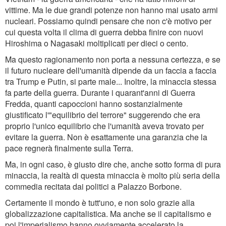
vittime. Ma le due grandi potenze non hanno mai usato armi
nucleari. Possiamo quindi pensare che non c'è motivo per
cui questa volta il clima di guerra debba finire con nuovi
Hiroshima o Nagasaki moltiplicati per dieci o cento.
Ma questo ragionamento non porta a nessuna certezza, e se
il futuro nucleare dell'umanità dipende da un faccia a faccia
tra Trump e Putin, si parte male... Inoltre, la minaccia stessa
fa parte della guerra. Durante i quarant'anni di Guerra
Fredda, quanti capoccioni hanno sostanzialmente
giustificato l'"equilibrio del terrore" suggerendo che era
proprio l'unico equilibrio che l'umanità aveva trovato per
evitare la guerra. Non è esattamente una garanzia che la
pace regnerà finalmente sulla Terra.
Ma, in ogni caso, è giusto dire che, anche sotto forma di pura
minaccia, la realtà di questa minaccia è molto più seria della
commedia recitata dai politici a Palazzo Borbone.
Certamente il mondo è tutt'uno, e non solo grazie alla
globalizzazione capitalistica. Ma anche se il capitalismo e
poi l'imperialismo hanno ovviamente accelerato la