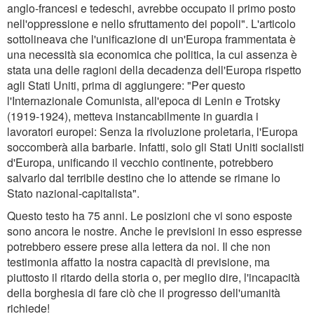
anglo-francesi e tedeschi, avrebbe occupato il primo posto
nell'oppressione e nello sfruttamento dei popoli". L'articolo
sottolineava che l'unificazione di un'Europa frammentata è
una necessità sia economica che politica, la cui assenza è
stata una delle ragioni della decadenza dell'Europa rispetto
agli Stati Uniti, prima di aggiungere: "Per questo
l'Internazionale Comunista, all'epoca di Lenin e Trotsky
(1919-1924), metteva instancabilmente in guardia i
lavoratori europei: Senza la rivoluzione proletaria, l'Europa
soccomberà alla barbarie. Infatti, solo gli Stati Uniti socialisti
d'Europa, unificando il vecchio continente, potrebbero
salvarlo dal terribile destino che lo attende se rimane lo
Stato nazional-capitalista".
Questo testo ha 75 anni. Le posizioni che vi sono esposte
sono ancora le nostre. Anche le previsioni in esso espresse
potrebbero essere prese alla lettera da noi. Il che non
testimonia affatto la nostra capacità di previsione, ma
piuttosto il ritardo della storia o, per meglio dire, l'incapacità
della borghesia di fare ciò che il progresso dell'umanità
richiede!