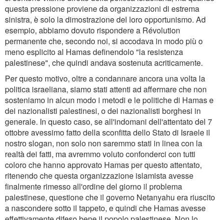
questa pressione proviene da organizzazioni di estrema
sinistra, è solo la dimostrazione del loro opportunismo. Ad
esempio, abbiamo dovuto rispondere a Révolution
permanente che, secondo noi, si accodava in modo più o
meno esplicito al Hamas definendolo "la resistenza
palestinese", che quindi andava sostenuta acriticamente.
Per questo motivo, oltre a condannare ancora una volta la
politica israeliana, siamo stati attenti ad affermare che non
sosteniamo in alcun modo i metodi e le politiche di Hamas e
dei nazionalisti palestinesi, o dei nazionalisti borghesi in
generale. In questo caso, se all'indomani dell'attentato del 7
ottobre avessimo fatto della sconfitta dello Stato di Israele il
nostro slogan, non solo non saremmo stati in linea con la
realtà dei fatti, ma avremmo voluto confonderci con tutti
coloro che hanno approvato Hamas per questo attentato,
ritenendo che questa organizzazione islamista avesse
finalmente rimesso all'ordine del giorno il problema
palestinese, questione che il governo Netanyahu era riuscito
a nascondere sotto il tappeto, e quindi che Hamas avesse
effettivamente difeso bene il popolo palestinese. Non lo