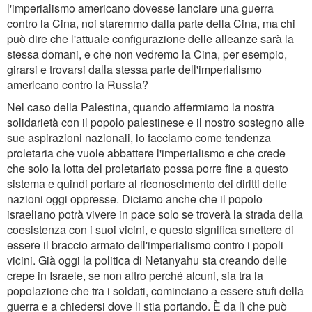
l'imperialismo americano dovesse lanciare una guerra
contro la Cina, noi staremmo dalla parte della Cina, ma chi
può dire che l'attuale configurazione delle alleanze sarà la
stessa domani, e che non vedremo la Cina, per esempio,
girarsi e trovarsi dalla stessa parte dell'imperialismo
americano contro la Russia?
Nel caso della Palestina, quando affermiamo la nostra
solidarietà con il popolo palestinese e il nostro sostegno alle
sue aspirazioni nazionali, lo facciamo come tendenza
proletaria che vuole abbattere l'imperialismo e che crede
che solo la lotta del proletariato possa porre fine a questo
sistema e quindi portare al riconoscimento dei diritti delle
nazioni oggi oppresse. Diciamo anche che il popolo
israeliano potrà vivere in pace solo se troverà la strada della
coesistenza con i suoi vicini, e questo significa smettere di
essere il braccio armato dell'imperialismo contro i popoli
vicini. Già oggi la politica di Netanyahu sta creando delle
crepe in Israele, se non altro perché alcuni, sia tra la
popolazione che tra i soldati, cominciano a essere stufi della
guerra e a chiedersi dove li stia portando. È da lì che può