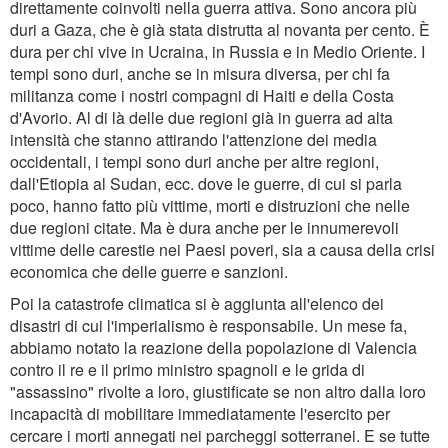
direttamente coinvolti nella guerra attiva. Sono ancora più
duri a Gaza, che è già stata distrutta al novanta per cento. È
dura per chi vive in Ucraina, in Russia e in Medio Oriente. I
tempi sono duri, anche se in misura diversa, per chi fa
militanza come i nostri compagni di Haiti e della Costa
d'Avorio. Al di là delle due regioni già in guerra ad alta
intensità che stanno attirando l'attenzione dei media
occidentali, i tempi sono duri anche per altre regioni,
dall'Etiopia al Sudan, ecc. dove le guerre, di cui si parla
poco, hanno fatto più vittime, morti e distruzioni che nelle
due regioni citate. Ma è dura anche per le innumerevoli
vittime delle carestie nei Paesi poveri, sia a causa della crisi
economica che delle guerre e sanzioni.
Poi la catastrofe climatica si è aggiunta all'elenco dei
disastri di cui l'imperialismo è responsabile. Un mese fa,
abbiamo notato la reazione della popolazione di Valencia
contro il re e il primo ministro spagnoli e le grida di
"assassino" rivolte a loro, giustificate se non altro dalla loro
incapacità di mobilitare immediatamente l'esercito per
cercare i morti annegati nei parcheggi sotterranei. E se tutte