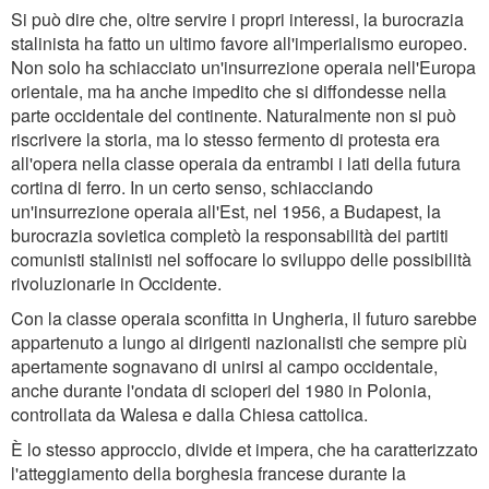
Si può dire che, oltre servire i propri interessi, la burocrazia
stalinista ha fatto un ultimo favore all'imperialismo europeo.
Non solo ha schiacciato un'insurrezione operaia nell'Europa
orientale, ma ha anche impedito che si diffondesse nella
parte occidentale del continente. Naturalmente non si può
riscrivere la storia, ma lo stesso fermento di protesta era
all'opera nella classe operaia da entrambi i lati della futura
cortina di ferro. In un certo senso, schiacciando
un'insurrezione operaia all'Est, nel 1956, a Budapest, la
burocrazia sovietica completò la responsabilità dei partiti
comunisti stalinisti nel soffocare lo sviluppo delle possibilità
rivoluzionarie in Occidente.
Con la classe operaia sconfitta in Ungheria, il futuro sarebbe
appartenuto a lungo ai dirigenti nazionalisti che sempre più
apertamente sognavano di unirsi al campo occidentale,
anche durante l'ondata di scioperi del 1980 in Polonia,
controllata da Walesa e dalla Chiesa cattolica.
È lo stesso approccio, divide et impera, che ha caratterizzato
l'atteggiamento della borghesia francese durante la