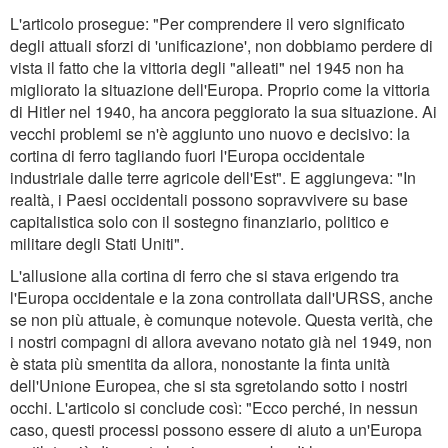
L'articolo prosegue: "Per comprendere il vero significato
degli attuali sforzi di 'unificazione', non dobbiamo perdere di
vista il fatto che la vittoria degli "alleati" nel 1945 non ha
migliorato la situazione dell'Europa. Proprio come la vittoria
di Hitler nel 1940, ha ancora peggiorato la sua situazione. Ai
vecchi problemi se n'è aggiunto uno nuovo e decisivo: la
cortina di ferro tagliando fuori l'Europa occidentale
industriale dalle terre agricole dell'Est". E aggiungeva: "In
realtà, i Paesi occidentali possono sopravvivere su base
capitalistica solo con il sostegno finanziario, politico e
militare degli Stati Uniti".
L'allusione alla cortina di ferro che si stava erigendo tra
l'Europa occidentale e la zona controllata dall'URSS, anche
se non più attuale, è comunque notevole. Questa verità, che
i nostri compagni di allora avevano notato già nel 1949, non
è stata più smentita da allora, nonostante la finta unità
dell'Unione Europea, che si sta sgretolando sotto i nostri
occhi. L'articolo si conclude così: "Ecco perché, in nessun
caso, questi processi possono essere di aiuto a un'Europa