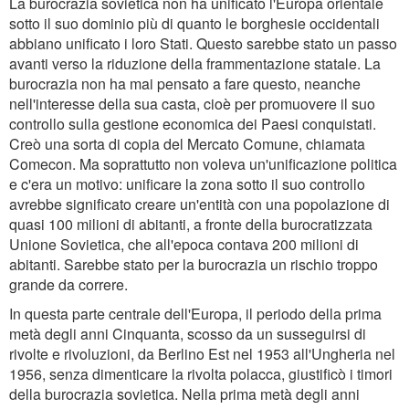
La burocrazia sovietica non ha unificato l'Europa orientale
sotto il suo dominio più di quanto le borghesie occidentali
abbiano unificato i loro Stati. Questo sarebbe stato un passo
avanti verso la riduzione della frammentazione statale. La
burocrazia non ha mai pensato a fare questo, neanche
nell'interesse della sua casta, cioè per promuovere il suo
controllo sulla gestione economica dei Paesi conquistati.
Creò una sorta di copia del Mercato Comune, chiamata
Comecon. Ma soprattutto non voleva un'unificazione politica
e c'era un motivo: unificare la zona sotto il suo controllo
avrebbe significato creare un'entità con una popolazione di
quasi 100 milioni di abitanti, a fronte della burocratizzata
Unione Sovietica, che all'epoca contava 200 milioni di
abitanti. Sarebbe stato per la burocrazia un rischio troppo
grande da correre.
In questa parte centrale dell'Europa, il periodo della prima
metà degli anni Cinquanta, scosso da un susseguirsi di
rivolte e rivoluzioni, da Berlino Est nel 1953 all'Ungheria nel
1956, senza dimenticare la rivolta polacca, giustificò i timori
della burocrazia sovietica. Nella prima metà degli anni