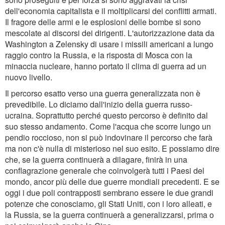
dell'economia capitalista e il moltiplicarsi dei conflitti armati.
Il fragore delle armi e le esplosioni delle bombe si sono
mescolate ai discorsi dei dirigenti. L'autorizzazione data da
Washington a Zelensky di usare i missili americani a lungo
raggio contro la Russia, e la risposta di Mosca con la
minaccia nucleare, hanno portato il clima di guerra ad un
nuovo livello.
Il percorso esatto verso una guerra generalizzata non è
prevedibile. Lo diciamo dall'inizio della guerra russo-
ucraina. Soprattutto perché questo percorso è definito dal
suo stesso andamento. Come l'acqua che scorre lungo un
pendio roccioso, non si può indovinare il percorso che farà
ma non c'è nulla di misterioso nel suo esito. E possiamo dire
che, se la guerra continuerà a dilagare, finirà in una
conflagrazione generale che coinvolgerà tutti i Paesi del
mondo, ancor più delle due guerre mondiali precedenti. E se
oggi i due poli contrapposti sembrano essere le due grandi
potenze che conosciamo, gli Stati Uniti, con i loro alleati, e
la Russia, se la guerra continuerà a generalizzarsi, prima o