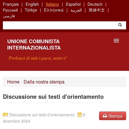
Skip
Français
English
Italiano
Español
Deutsch
to
Русский
Türkçe
Ελληνικά
العربية
简体中文
main
فارسی
content
UNIONE COMUNISTA
INTERNAZIONALISTA
Proletari di tutti i paesi, unitevi!
PRESENTAZIONE
Home
/
Dalla nostra stampa
COS'È L'UCI ?
Discussione sui testi d'orientamento
RICERCA
SCRIVETECI
Discussione sui testi d’orientamento
8
Stampa
dicembre 2024