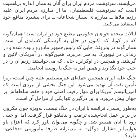
می‌ایستد. سرنوشت مردم ایران برای آنان به همان اندازه بی‌اهمیت
است که سرنوشت فلسطینیان. اما از مبارزه مردم ایران علیه
رژیم ملاها ــ مبارزه‌ای بسیار شجاعانه ــ برای پیشبرد منافع خود
استفاده می‌کنند.
ایالات متحده خواهان حکومتی مطیع خود در ایران است؛ همان‌گونه
که در کوبا، که اکنون در حال به گرسنگی کشاندن آن است.
همان‌گونه در ونزوئلا، جایی که رئیس‌جمهور مادورو ربوده شده و در
زندانی در نیویورک به سر می‌برد. همین‌گونه در آمریکای لاتین و
گرینلند. و همچنین در اوکراین، جایی که می‌خواستند رژیم آن را در
جیب خود بگذارند و همین امر به جنگ با روسیه انجامید.
جنگ علیه ایران همچنین حمله‌ای غیرمستقیم علیه چین است، زیرا
تأمین نفت آن تهدید می‌شود. این جنگ بخشی از نبردی است که
امپریالیسم آمریکا برای مهار رقیب اصلی خود و حفظ سلطه‌اش بر
جهان پیش می‌برد. و این درگیری تنها یکی از مراحل آن است.
به‌طور رسمی، فرانسه با ایران در جنگ نیست، به‌ویژه چون مکرون
در برابر عمل انجام‌شده ترامپ و نتانیاهو قرار گرفت. اما او خیلی
زود با آنان همسو شد. و چگونه می‌توان باور کرد که اعزام ناو
هواپیمابر «شارل دوگل» به مدیترانه صرفا مأموریتی «دفاعی»
دارد؟