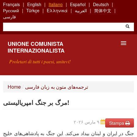
Skip
Français
English
Italiano
Español
Deutsch
to
简体中文
العربية
Ελληνικά
Türkçe
Русский
main
فارسی
content
UNIONE COMUNISTA
INTERNAZIONALISTA
Proletari di tutti i paesi, unitevi!
PRESENTAZIONE
ترجمه‌های متون به زبان فارسی
/
Home
COS'È L'UCI ?
مرگ بر جنگ امپریالیستی!
RICERCA
۹ مارس ۲۰۲۶
SCRIVETECI
Stampa
جنگ در ایران و لبنان بیداد می‌کند. این جنگ به پادشاهی‌های خلیج