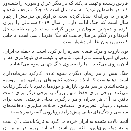
فارس رسیده و تهدید می‌کند که بار دیگر عراق و سوریه را شعله‌ور
کند. در فلسطین نزدیک به سه سال است که جنگ متوقف نشده و
غزه را به ویرانه‌ای تبدیل کرده است. در اوکراین نیز بیش از چهار
سال است که جنگ ادامه دارد. از سال ۲۰۱۹ سومالی را ویران
کرده و همچنین سودان را دربر گرفته است. در منطقه ساحل
آفریقا و در کنگو نیز سال‌هاست که جنگ تقریبا دائمی است، تا جایی
که تعیین زمان آغاز آن دشوار است.
بوی باروت و مرگ فضای سیاره را پر کرده است. با حمله به ایران،
رهبران امپریالیسم ــ ترامپ، نتانیاهو و کوسه‌های کوچک‌تری که از
آنان پیروی می‌کنند ــ ما را به سوی جنگ جهانی سوم می‌کشانند.
جنگ بیش از هر زمان دیگری شیوه عادی کارکرد سرمایه‌داری
است. دهه‌هاست که ایالات متحده، کشورهای اروپایی، چین، روسیه
و متحدانشان بر سر منابع، بازارها و حوزه‌های نفوذ با یکدیگر رقابت
می‌کنند: برخی برای حفظ سهم بزرگ‌تر، برخی دیگر برای دست
یافتن به آن. هر بحران و هر درگیری محلی فرصتی است برای
تضعیف رقیبان. تحریم‌های اقتصادی، حملات سایبری، دخالت‌های
سیاسی و جنگ‌های نیابتی پیش‌درآمد رویارویی گسترده‌تر هستند.
آنچه ایالات متحده به ایران خرده می‌گیرد نه تاریک‌اندیشی آن است
و نه دیکتاتوری‌اش، بلکه این است که این رژیم در برابر آن