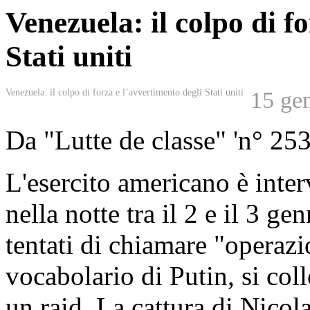
Venezuela: il colpo di f
Stati uniti
Venezuela: il colpo di forza e l’avvertimento degli Stati uniti
15 ge
Da "Lutte de classe" 'n° 25
L'esercito americano è inte
nella notte tra il 2 e il 3 g
tentati di chiamare "operazi
vocabolario di Putin, si col
un raid. La cattura di Nicol