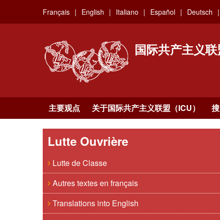
Skip
Français
English
Italiano
Español
Deutsch
to
main
content
国际共产主义联
主要观点
关于国际共产主义联盟（ICU）
搜
Lutte Ouvrière
Lutte de Classe
Autres textes en français
Translations into English