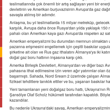
teslimatlarında çok önemli bir artış sağlayan yeni bir ener
devletinin ve Amerikan burjuvazisinin Avrupa'da gaz dağı
savaşta atılmış bir adımdır.
Anlaşma, bu yıl teslimatlarda 15 milyar metreküp, gelecek 
karşılık, Avrupa daha önce Rusya'dan yılda yaklaşık 150 m
pahalı olan Amerikan kaya gazı Avrupa'da nispeten az satt
Amerikan emperyalizmi bu durumdan memnun olmaktan uzak 
pazarına erişmesini engellemek için çeşitli baskılar uyg
şirketine ait olan ve Rus gaz ithalatını Almanya'ya iki k
doğal gaz boru hattının inşasına karşı çıktı.
Amerika Birleşik Devletleri, Almanya'dan ve diğer bazı A
pahasına ithal edilmesine izin veren ağır yatırımlar olan ö
başarmıştı. Sahada, Nord Sream 2 üzerinde çalışan Alma
fiziksel tehditlere tanıklık ettiler ve bu, yaşanan baskılar ha
Yeni tamamlanan yeni doğalgaz boru hattı, Ukrayna'nın Ru
Şansölye Olaf Scholz hükümeti tarafından kapatıldı. Böyle
kazandılar.
Bu nedenle Ukrayna'daki savaş, Amerikan emperyalizmini