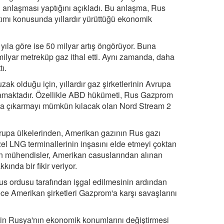
ji anlaşması yaptığını açıkladı. Bu anlaşma, Rus
tımı konusunda yıllardır yürüttüğü ekonomik
yıla göre ise 50 milyar artış öngörüyor. Buna
ilyar metreküp gaz ithal etti. Aynı zamanda, daha
ı.
olduğu için, yıllardır gaz şirketlerinin Avrupa
ulamaktadır. Özellikle ABD hükümeti, Rus Gazprom
atına çıkarmayı mümkün kılacak olan Nord Stream 2
vrupa ülkelerinden, Amerikan gazının Rus gazı
zel LNG terminallerinin inşasını elde etmeyi çoktan
n mühendisler, Amerikan casuslarından alınan
kkında bir fikir veriyor.
s ordusu tarafından işgal edilmesinin ardından
ce Amerikan şirketleri Gazprom'a karşı savaşlarını
n Rusya'nın ekonomik konumlarını değiştirmesi