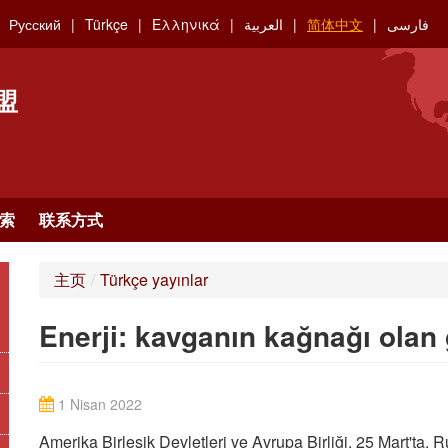
Русский
Türkçe
Ελληνικά
العربية
简体中文
فارسی
盟
索
联系方式
主页
/
Türkçe yayınlar
Enerji: kavganın kağnağı olan
1 Nisan 2022
Amerika Birleşik Devletleri ve Avrupa Birliği, 25 Mart'ta,