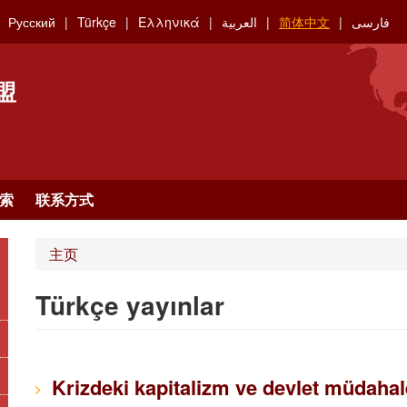
Русский
Türkçe
Ελληνικά
العربية
简体中文
فارسی
盟
索
联系方式
主页
Türkçe yayınlar
Krizdeki kapitalizm ve devlet müdahale