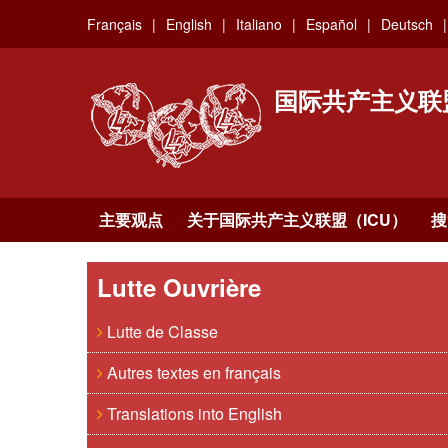
Skip
Français
English
Italiano
Español
Deutsch
to
main
content
国际共产主义联
主要观点
关于国际共产主义联盟（ICU）
搜
Lutte Ouvrière
Lutte de Classe
Autres textes en français
Translations into English