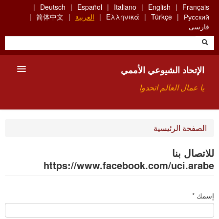
Skip
Deutsch
Español
Italiano
English
Français
to
Русский
Türkçe
Ελληνικά
العربية
简体中文
main
فارسی
content
الإتحاد الشيوعي الأممي
يا عمال العالم اتحدوا
الأعضاء
الصفحة الرئيسية
من نحن؟
للاتصال بنا
بحث
https://www.facebook.com/uci.arabe
للاتصال بنا HTTPS://WWW.FACEBOOK.COM/UCI.ARABE
إسمك
*