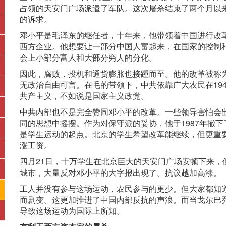
占领的天安门广场派遣了军队。这次屠杀结束了两个月以来
的诉求。
邓小平是毛泽东的继任者，十年来，他带领着中国进行改
西方企业。他想要让一部分中国人富起来，在国家的控制
会上小部分富人和大部分穷人的分化。
因此，腐败，投机和通货膨胀也接踵而至。他的改革被称为
无政治自由可言。在毛的带领下，中共依靠广大农民在19
共产主义，不如说是国家主义政党。
中共内部也不是完全赞同邓小平的改革。一些领导害怕会
同的思想中摇摆。作为对保守派的妥协，他于1987年撤
是学生运动的起点。北京的学生希望改革能继续，但更重
涨工资。
四月21日，十万学生在北京巨大的天安门广场安顿下来，
城市，大量反对邓小平的大字报出现了。抗议越加高涨。
工人并没有参与这场运动，农民参与的更少。但大家都知道
而剧变。这更加推进了中国内部反抗的声浪。而当戈尔巴
导致这场运动为国际上所知。