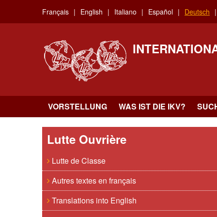
Skip
Français
English
Italiano
Español
Deutsch
to
main
content
INTERNATION
VORSTELLUNG
WAS IST DIE IKV?
SUC
Lutte Ouvrière
Lutte de Classe
Autres textes en français
Translations into English