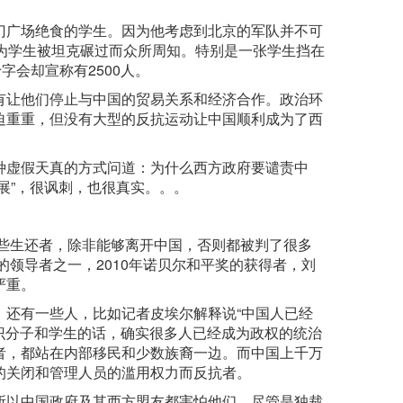
门广场绝食的学生。因为他考虑到北京的军队并不可
为学生被坦克碾过而众所周知。特别是一张学生挡在
字会却宣称有2500人。
有让他们停止与中国的贸易关系和经济合作。政治环
迫重重，但没有大型的反抗运动让中国顺利成为了西
种虚假天真的方式问道：为什么西方政府要谴责中
展”，很讽刺，也很真实。。。
那些生还者，除非能够离开中国，否则都被判了很多
的领导者之一，2010年诺贝尔和平奖的获得者，刘
严重。
。还有一些人，比如记者皮埃尔解释说“中国人已经
知识分子和学生的话，确实很多人已经成为政权的统治
者，都站在内部移民和少数族裔一边。而中国上千万
的关闭和管理人员的滥用权力而反抗者。
所以中国政府及其西方盟友都害怕他们。尽管是独裁