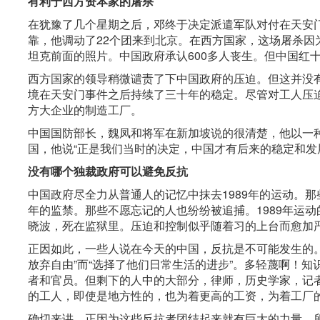
有利于西方资本家的屠杀
在犹豫了几个星期之后，邓终于决定派遣军队对付在天安
靠，他调动了22个团来到北京。在西方国家，这场屠杀因
坦克前面的照片。中国政府承认600多人丧生。但中国红十
西方国家的领导稍微谴责了下中国政府的压迫。但这并没
境在天安门事件之后持续了三十年的稳定。尽管对工人压
方大企业的制造工厂。
中国国防部长，魏凤和将军在新加坡说的很清楚，他以一
国，他说“正是我们当时的决定，中国才有后来的稳定和发
没有哪个独裁政府可以避免反抗
中国政府尽全力从普通人的记忆中抹去1989年的运动。
年的监禁。那些不愿忘记的人也纷纷被追捕。1989年运动
晓波，死在监狱里。压迫和控制似乎随着习的上台而愈加
正因如此，一些人说在今天的中国，反抗是不可能发生的
放弃自由”而“选择了他们日常生活的进步”。多轻蔑啊！
者和官员。但剩下的人中的大部分，律师，历史学家，记
的工人，即使是地方性的，也为着更高的工资，为着工厂
确切来讲，正因为这些反抗者团结起来就有巨大的力量，