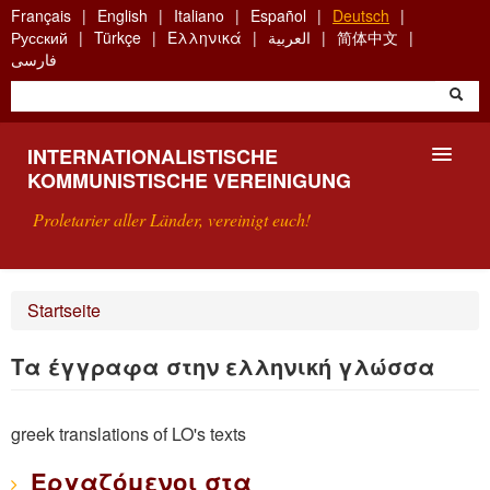
Skip
Français
English
Italiano
Español
Deutsch
to
Русский
Türkçe
Ελληνικά
العربية
简体中文
main
فارسی
content
INTERNATIONALISTISCHE
KOMMUNISTISCHE VEREINIGUNG
Proletarier aller Länder, vereinigt euch!
VORSTELLUNG
Startseite
WAS IST DIE IKV?
Τα έγγραφα στην ελληνική γλώσσα
SUCHE
greek translations of LO's texts
KONTAKT
Εργαζόμενοι στα