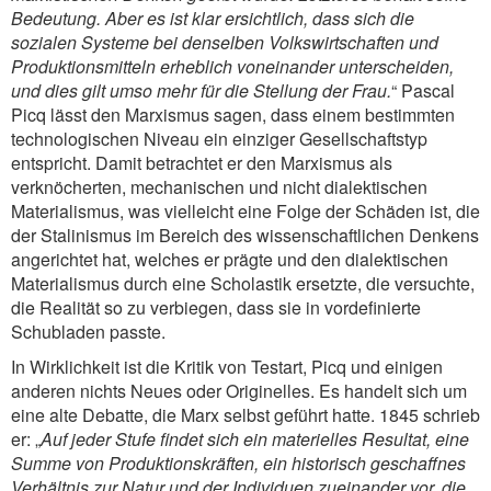
Bedeutung. Aber es ist klar ersichtlich, dass sich die
sozialen Systeme bei denselben Volkswirtschaften und
Produktionsmitteln erheblich voneinander unterscheiden,
und dies gilt umso mehr für die Stellung der Frau.
“ Pascal
Picq lässt den Marxismus sagen, dass einem bestimmten
technologischen Niveau ein einziger Gesellschaftstyp
entspricht. Damit betrachtet er den Marxismus als
verknöcherten, mechanischen und nicht dialektischen
Materialismus, was vielleicht eine Folge der Schäden ist, die
der Stalinismus im Bereich des wissenschaftlichen Denkens
angerichtet hat, welches er prägte und den dialektischen
Materialismus durch eine Scholastik ersetzte, die versuchte,
die Realität so zu verbiegen, dass sie in vordefinierte
Schubladen passte.
In Wirklichkeit ist die Kritik von Testart, Picq und einigen
anderen nichts Neues oder Originelles. Es handelt sich um
eine alte Debatte, die Marx selbst geführt hatte. 1845 schrieb
er: „
Auf jeder Stufe findet sich ein materielles Resultat, eine
Summe von Produktionskräften, ein historisch geschaffnes
Verhältnis zur Natur und der Individuen zueinander vor, die