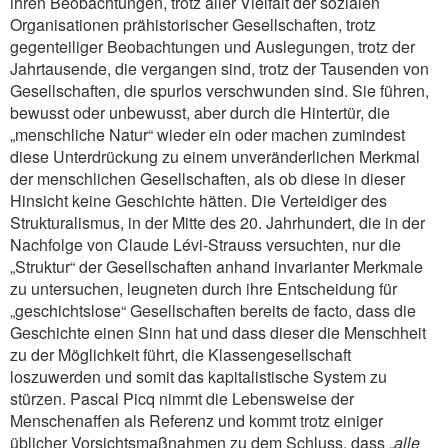
ihren Beobachtungen, trotz aller Vielfalt der sozialen
Organisationen prähistorischer Gesellschaften, trotz
gegenteiliger Beobachtungen und Auslegungen, trotz der
Jahrtausende, die vergangen sind, trotz der Tausenden von
Gesellschaften, die spurlos verschwunden sind. Sie führen,
bewusst oder unbewusst, aber durch die Hintertür, die
„menschliche Natur“ wieder ein oder machen zumindest
diese Unterdrückung zu einem unveränderlichen Merkmal
der menschlichen Gesellschaften, als ob diese in dieser
Hinsicht keine Geschichte hätten. Die Verteidiger des
Strukturalismus, in der Mitte des 20. Jahrhundert, die in der
Nachfolge von Claude Lévi-Strauss versuchten, nur die
„Struktur“ der Gesellschaften anhand invarianter Merkmale
zu untersuchen, leugneten durch ihre Entscheidung für
„geschichtslose“ Gesellschaften bereits de facto, dass die
Geschichte einen Sinn hat und dass dieser die Menschheit
zu der Möglichkeit führt, die Klassengesellschaft
loszuwerden und somit das kapitalistische System zu
stürzen. Pascal Picq nimmt die Lebensweise der
Menschenaffen als Referenz und kommt trotz einiger
üblicher Vorsichtsmaßnahmen zu dem Schluss, dass „
alle