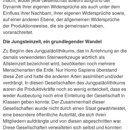
macht, wobei jede Gesellschaft sowohl aufgrund der
Dynamik ihrer eigenen Widersprüche als auch unter dem
Einfluss ihrer Nachbarn, ihrer eigenen Widersprüche sowie,
auf einer anderen Ebene, der allgemeinen Widersprüche
der Produktionsweise, die sie gemeinsam haben,
voranschreitet.
Die Jungsteinzeit, ein grundlegender Wandel
Zu Beginn des Jungpaläolithikums, das in Anlehnung an die
damals verwendeten Steinwerkzeuge wörtlich als
Altsteinzeit bezeichnet wird, bevölkerten noch mehrere
Menschenarten die Erde. Nur Homo Sapiens überstand
diese Zeit und hatte die anderen Arten assimiliert und/oder
verdrängt. In diesen Gesellschaften des Jungpaläolithikums
waren die Produktivkräfte noch so wenig entwickelt, dass es
weder Ausbeutung noch eine Einteilung der Gesellschaft in
Klassen geben konnte. Der Zusammenhalt dieser
Gesellschaften wurde nicht durch einen Staat gewährleistet,
eine besondere öffentliche Autorität, die sich ihren
Mitgliedern aufdrängte und von diesen abgeschnitten war.
Diese Gesellschaften verwalteten sich selbst und konnten