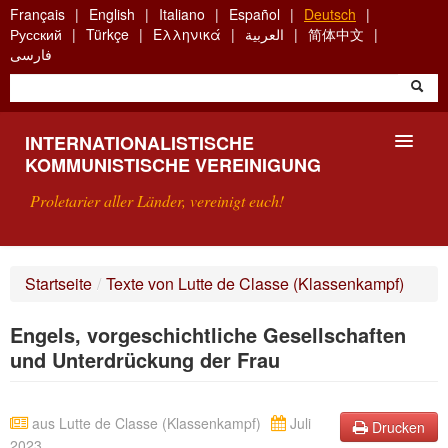
Skip
Français
English
Italiano
Español
Deutsch
to
Русский
Türkçe
Ελληνικά
العربية
简体中文
main
فارسی
content
INTERNATIONALISTISCHE
KOMMUNISTISCHE VEREINIGUNG
Proletarier aller Länder, vereinigt euch!
VORSTELLUNG
Startseite
/
Texte von Lutte de Classe (Klassenkampf)
WAS IST DIE IKV?
Engels, vorgeschichtliche Gesellschaften
SUCHE
und Unterdrückung der Frau
KONTAKT
aus Lutte de Classe (Klassenkampf)
Juli
Drucken
2023