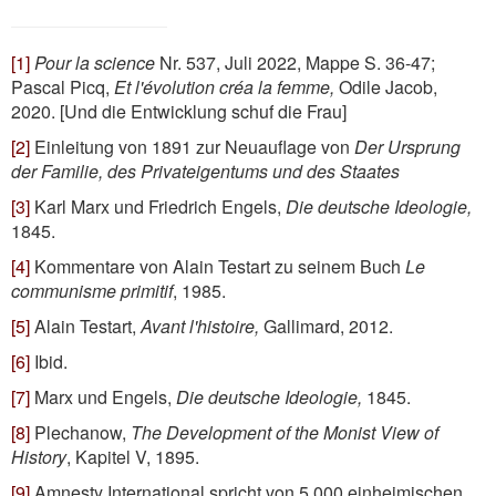
[1]
Pour la science
Nr. 537, Juli 2022, Mappe S. 36-47;
Pascal Picq,
Et l'évolution créa la femme,
Odile Jacob,
2020. [Und die Entwicklung schuf die Frau]
[2]
Einleitung von 1891 zur Neuauflage von
Der Ursprung
der Familie, des Privateigentums und des Staates
[3]
Karl Marx und Friedrich Engels,
Die deutsche Ideologie,
1845.
[4]
Kommentare von Alain Testart zu seinem Buch
Le
communisme primitif
, 1985.
[5]
Alain Testart,
Avant l'histoire,
Gallimard, 2012.
[6]
Ibid.
[7]
Marx und Engels,
Die deutsche Ideologie,
1845.
[8]
Plechanow,
The Development of the Monist View of
History
, Kapitel V, 1895.
[9]
Amnesty International spricht von 5.000 einheimischen