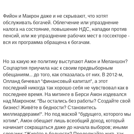
Фийон и Макрон даже и не скрывают, что хотят
обслуживать богачей. Облегчение или упразднение
налога на состояние, повышение НДС, нападки против
пенсий, или же упразднение рабочих мест в госсекторе -
вся их программа обращена к богачам.
Но за какую же политику выступают Амон и Меланшон?
Соцпартия приучила нас к своим предвыборным
обещаниям... до того, как отказалась от них. В 2012-м,
Олланд бичевал "финансовый капитал", а этот
последний никогда так хорошо себя не чувствовал как в
последнее время. На митинге в Берси Амон издевался
над Макроном: "Вы остались без работы? Создайте свой
бизнес! Живёте в бедности? Становитесь
миллиардерами!". Но под маской "будущего, которого мы
хотим", Амон обещает лишь всеобщий доход, который
начинает сокращаться даже до начала выборов; иными
словами: "Живёте в бедности? Продолжайте жить так