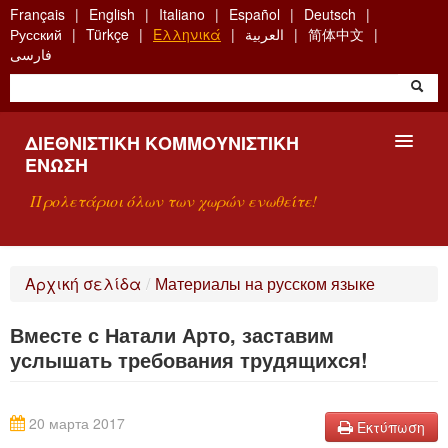
Skip
Français
English
Italiano
Español
Deutsch
to
Русский
Türkçe
Ελληνικά
العربية
简体中文
main
فارسی
content
ΔΙΕΘΝΙΣΤΙΚΉ ΚΟΜΜΟΥΝΙΣΤΙΚΉ
ΈΝΩΣΗ
Προλετάριοι όλων των χωρών ενωθείτε!
ΠΑΡΟΥΣΊΑΣΗ
Αρχική σελίδα
/
Материалы на русском языке
ΤΙ ΕΊΝΑΙ Η ΔKΕ;
Вместе с Натали Арто, заставим
ΑΝΑΖΉΤΗΣΗ
услышать требования трудящихся!
ΕΠΙΚΟΙΝΩΝΊΑ
20 марта 2017
Εκτύπωση