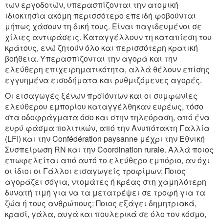
των εργοδοτών, υπερασπίζονται την ατομική
ιδιοκτησία ακόμη περισσότερο επειδή φοβούνται
μήπως χάσουν τη δική τους. Είναι παγιδευμένοι σε
χίλιες αντιφάσεις. Καταγγέλλουν τη καταπίεση του
κράτους, ενώ ζητούν όλο και περισσότερη κρατική
βοήθεια. Υπερασπίζονται την αγορά και την
ελεύθερη επιχειρηματικότητα, αλλά θέλουν επίσης
εγγυημένα εισοδήματα και ρυθμιζόμενες αγορές.
Οι εισαγωγές ξένων προϊόντων και οι συμφωνίες
ελεύθερου εμπορίου καταγγέλθηκαν ευρέως, τόσο
στα οδοφράγματα όσο και στην τηλεόραση, από ένα
ευρύ φάσμα πολιτικών, από την Ανυπότακτη Γαλλία
(LFI) και την Confédération paysanne μέχρι την Εθνική
Συσπείρωση RN και την Coordination rurale. Αλλά ποιος
επωφελείται από αυτό το ελεύθερο εμπόριο, αν όχι
οι ίδιοι οι Γάλλοι εισαγωγείς τροφίμων; Ποιος
αγοράζει σόγια, ντομάτες ή κρέας στη χαμηλότερη
δυνατή τιμή για να τα μετατρέψει σε τροφή για τα
ζώα ή τους ανθρώπους; Ποιος εξάγει δημητριακά,
κρασί, γάλα, αυγά και πουλερικά σε όλο τον κόσμο,