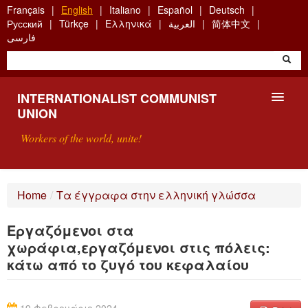
Skip
Français
English
Italiano
Español
Deutsch
to
Русский
Türkçe
Ελληνικά
العربية
简体中文
main
فارسی
content
INTERNATIONALIST COMMUNIST
UNION
Workers of the world, unite!
PRESENTATION
Home
/
Τα έγγραφα στην ελληνική γλώσσα
ABOUT THE ICU
Εργαζόμενοι στα
SEARCH
χωράφια,εργαζόμενοι στις πόλεις:
κάτω από το ζυγό του κεφαλαίου
CONTACT