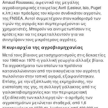
Arnaud Rousseau, αφεντικό της μεγάλης
αγροδιατροφικής εταιρείας Avril (Lesieur, Isio, Puget
κ.λπ.) και πρόεδρος του κύριου συνδικάτου αγροτών,
της FNSEA. Αυτοί συμμετέχουν στον καθορισμό των
τιμών της αγοράς και συμπεριφέρονται ως
χρηματιστές. Μπορούν να αντιμετωπίσουν τις
κρίσεις και να τις εκμεταλλευτούν για να
συντρίψουν τους μικρότερους αγρότες.
Η κυριαρχία της αγροβιομηχανίας
Μετά τους βίαιους μετασχηματισμούς στις δεκαετίες
του 1960 και 1970 -η γαλλική γεωργία άλλαξε βίαια.
Τα αγροκτήματα των οποίων τα προϊόντα
καταναλώνονταν από την οικογένεια του αγρότη ή
πωλούνταν στην τοπική αγορά, εξαφανίστηκαν.
Επίσης, με την εξάπλωση της εκμηχάνισης, την
ενοποίηση της γης, τη συλλογή γάλακτος από τις
γαλακτοβιομηχανίες και την περιφερειακή
εξειδίκευση των καλλιεργειών - ο αριθμός των
αγροκτημάτων μειώνεται σταθερά, από 1,6
εκατομμύρια το 1970 σε λιγότερες από 400.000 το