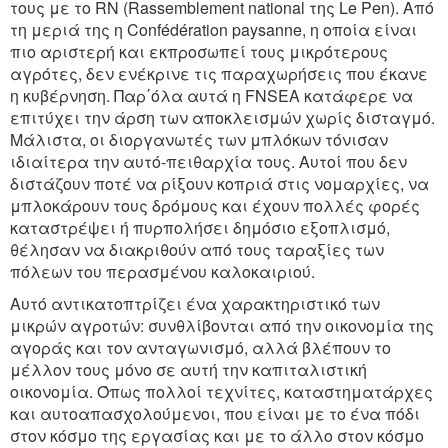
τους με το RN (Rassemblement national της Le Pen). Από
τη μεριά της η Confédération paysanne, η οποία είναι
πιο αριστερή και εκπροσωπεί τους μικρότερους
αγρότες, δεν ενέκρινε τις παραχωρήσεις που έκανε
η κυβέρνηση. Παρ΄όλα αυτά η FNSEA κατάφερε να
επιτύχει την άρση των αποκλεισμών χωρίς δισταγμό.
Μάλιστα, οι διοργανωτές των μπλόκων τόνισαν
ιδιαίτερα την αυτό-πειθαρχία τους. Αυτοί που δεν
διστάζουν ποτέ να ρίξουν κοπριά στις νομαρχίες, να
μπλοκάρουν τους δρόμους και έχουν πολλές φορές
καταστρέψει ή πυρπολήσει δημόσιο εξοπλισμό,
θέλησαν να διακριθούν από τους ταραξίες των
πόλεων του περασμένου καλοκαιριού.
Αυτό αντικατοπτρίζει ένα χαρακτηριστικό των
μικρών αγροτών: συνθλίβονται από την οικονομία της
αγοράς και τον ανταγωνισμό, αλλά βλέπουν το
μέλλον τους μόνο σε αυτή την καπιταλιστική
οικονομία. Όπως πολλοί τεχνίτες, καταστηματάρχες
και αυτοαπασχολούμενοι, που είναι με το ένα πόδι
στον κόσμο της εργασίας και με το άλλο στον κόσμο