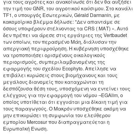
για τους αγρότες και ανακοίνωσε ότι δεν θα αυξήσει
την τιμή του GNR, του αγροτικού καύσιμου. Στο κανάλι
TF1, ο υπουργός Εσωτερικών, Gérald Darmanin, με
κακομοίρικο βλέμμα δήλωσε: "Δεν απαντάμε σε
όσους υποφέρουν στέλνοντας τα CRS ( ΜΑΤ) ». Αυτό
δεν πρέπει να άρεσε στις εργάτριες της Vertbaudet
των οποίων, τον περασμένο Μάη, διάλυσαν την
απεργιακή περιφρούρηση. Η κυβέρνηση υποσχέθηκε
να τροποποιήσει ορισμένους οικολογικούς
περιορισμούς, συμπεριλαμβανομένης της
εφαρμογής του σχεδίου Ecophyto. Απείλησε να
επιβάλει κυρώσεις στους βιομήχανους και τους
μεγάλους διανομείς που καταχρώνται τη
δεσπόζουσα θέση τους, υποσχόμενη να εντείνει τους
ελέγχους για την εφαρμογή του νόμου ¬EGAlim, ο
οποίος υποτίθεται ότι εγγυάται μια δίκαιη τιμή για
τους παραγωγούς. Ο Μακρόν υποσχέθηκε ακόμη να
μην επικυρώσει τη συμφωνία του ελεύθερου
εμπορίου Mercosur που διαπραγματεύεται η
Ευρωπαϊκή Ένωση.