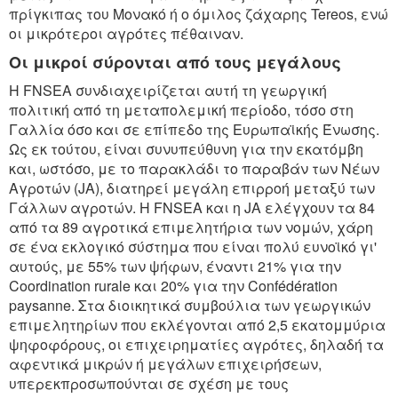
πρίγκιπας του Μονακό ή ο όμιλος ζάχαρης Tereos, ενώ
οι μικρότεροι αγρότες πέθαιναν.
Οι μικροί σύρονται από τους μεγάλους
Η FNSEA συνδιαχειρίζεται αυτή τη γεωργική
πολιτική από τη μεταπολεμική περίοδο, τόσο στη
Γαλλία όσο και σε επίπεδο της Ευρωπαϊκής Ένωσης.
Ως εκ τούτου, είναι συνυπεύθυνη για την εκατόμβη
και, ωστόσο, με το παρακλάδι το παραβάν των Νέων
Αγροτών (JA), διατηρεί μεγάλη επιρροή μεταξύ των
Γάλλων αγροτών. Η FNSEA και η JA ελέγχουν τα 84
από τα 89 αγροτικά επιμελητήρια των νομών, χάρη
σε ένα εκλογικό σύστημα που είναι πολύ ευνοϊκό γι'
αυτούς, με 55% των ψήφων, έναντι 21% για την
Coordination rurale και 20% για την Confédération
paysanne. Στα διοικητικά συμβούλια των γεωργικών
επιμελητηρίων που εκλέγονται από 2,5 εκατομμύρια
ψηφοφόρους, οι επιχειρηματίες αγρότες, δηλαδή τα
αφεντικά μικρών ή μεγάλων επιχειρήσεων,
υπερεκπροσωπούνται σε σχέση με τους