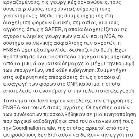
εργαζομένους, τις γεωργικές οργανώσεις, τους
συνεταιρισμούς, τους συνταξιούχους ή τους
γαιοκτημόνες. Μέσω της συμμετοχής της στη
διαχείριση φορέων ζωτικής σημασίας για τους
αγρότες, όπως η SAFER, η οποία διαχειρίζεται τις
αγοραπωλησίες γεωργικών γαιών, και η MSA, το
σύστημα κοινωνικής ασφάλισης των αγροτών, η
FNSEA έχει εξασφαλίσει δεσπόζουσα θέση. Έχει
πρόσβαση σε όλα τα επίπεδα της κρατικής μηχανής,
από τα μικρά αγροτικά δημαρχεία μέχρι την κορυφή
των υπουργείων, υπό κάθε κυβέρνηση. Συμμετέχει
στις κυβερνητικές αποφάσεις, όπως η σταδιακή
εισαγωγή των φόρων στο GNR καύσιμο, η οποία
αποτέλεσε το έναυσμα για την τελευταία εξέγερση.
Το κίνημα του Ιανουαρίου κατέδειξε την επιρροή της
FNSEA και του JA στους αγρότες. Οι ηγεσίες αυτών
των συνδικάτων προσκολλήθηκαν σε μια κινητοποίηση
που αρχικά καθοδηγήθηκε από τον ανταγωνιστή τους,
την Coordination rurale, της οποίας αρκετοί από τους
εκπροσώπους δεν δίστασαν να δείξουν την εγγύτητά