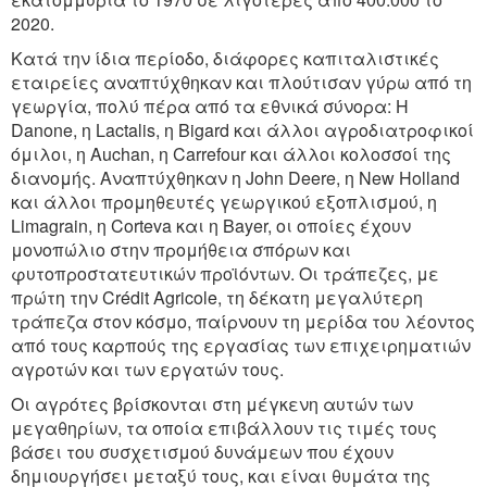
2020.
Κατά την ίδια περίοδο, διάφορες καπιταλιστικές
εταιρείες αναπτύχθηκαν και πλούτισαν γύρω από τη
γεωργία, πολύ πέρα από τα εθνικά σύνορα: Η
Danone, η Lactalis, η Bigard και άλλοι αγροδιατροφικοί
όμιλοι, η Auchan, η Carrefour και άλλοι κολοσσοί της
διανομής. Αναπτύχθηκαν η John Deere, η New Holland
και άλλοι προμηθευτές γεωργικού εξοπλισμού, η
Limagrain, η Corteva και η Bayer, οι οποίες έχουν
μονοπώλιο στην προμήθεια σπόρων και
φυτοπροστατευτικών προϊόντων. Οι τράπεζες, με
πρώτη την Crédit Agricole, τη δέκατη μεγαλύτερη
τράπεζα στον κόσμο, παίρνουν τη μερίδα του λέοντος
από τους καρπούς της εργασίας των επιχειρηματιών
αγροτών και των εργατών τους.
Οι αγρότες βρίσκονται στη μέγκενη αυτών των
μεγαθηρίων, τα οποία επιβάλλουν τις τιμές τους
βάσει του συσχετισμού δυνάμεων που έχουν
δημιουργήσει μεταξύ τους, και είναι θυμάτα της