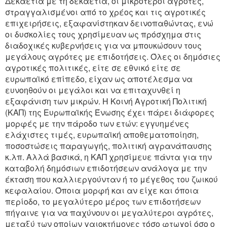
Δεκαετία με τη δεκαετία, οι μικρότεροι αγρότες,
στραγγαλισμένοι από το χρέος και τις αγροτικές
επιχειρήσεις, εξαφανίστηκαν δεινοπαθώντας, ενώ
οι δυσκολίες τους χρησίμευαν ως πρόσχημα στις
διαδοχικές κυβερνήσεις για να μπουκώσουν τους
μεγάλους αγρότες με επιδοτήσεις. Όλες οι δημόσιες
αγροτικές πολιτικές, είτε σε εθνικό είτε σε
ευρωπαϊκό επίπεδο, είχαν ως αποτέλεσμα να
ευνοηθούν οι μεγάλοι και να επιταχυνθεί η
εξαφάνιση των μικρών. Η Κοινή Αγροτική Πολιτική
(ΚΑΠ) της Ευρωπαϊκής Ένωσης έχει πάρει διάφορες
μορφές με την πάροδο των ετών: εγγυημένες
ελάχιστες τιμές, ευρωπαϊκή αποθεματοποίηση,
ποσοστώσεις παραγωγής, πολιτική αγρανάπαυσης
κ.λπ. Αλλά βασικά, η ΚΑΠ χρησίμευε πάντα για την
καταβολή δημόσιων επιδοτήσεων ανάλογα με την
έκταση που καλλιεργούνταν ή το μέγεθος του ζωικού
κεφαλαίου. Όποια μορφή και αν είχε και όποια
περίοδο, το μεγαλύτερο μέρος των επιδοτήσεων
πήγαινε για να παχύνουν οι μεγαλύτεροι αγρότες,
μεταξύ των οποίων γαιοκτήμονες τόσο φτωχοί όσο ο