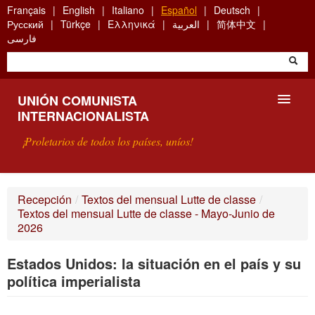
Skip
Français
English
Italiano
Español
Deutsch
to
Русский
Türkçe
Ελληνικά
العربية
简体中文
main
فارسی
content
UNIÓN COMUNISTA
INTERNACIONALISTA
¡Proletarios de todos los países, uníos!
PRESENTACIÓN
Recepción
/
Textos del mensual Lutte de classe
/
Textos del mensual Lutte de classe - Mayo-Junio de
¿QUÉ ES LA UCI?
2026
BÚSQUEDA
Estados Unidos: la situación en el país y su
política imperialista
CONTACTARNOS