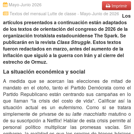
Mayo-Junio 2026
Imprimir
Textos del mensual Lutte de classe - Mayo-Junio de 2026
Los
artículos presentados a continuación están adaptados
de los textos de orientación del congreso de 2026 de la
organización trotskista estadounidense The Spark. Se
publicarán en la revista
Class Struggle
. Estos textos
fueron redactados en marzo, antes del aumento de la
inflación que siguió a la guerra con Irán y al cierre del
estrecho de Ormuz.
La situación económica y social
A medida que se acercan las elecciones de mitad de
mandato en el otoño, tanto el Partido Demócrata como el
Partido Republicano están centrando sus campañas en lo
que llaman "la crisis del costo de vida". Calificar así la
situación actual es un eufemismo. Como si se tratara
simplemente de privarse de su
latte macchiatto
matutino o
de su suscripción a Netflix! Hablar de esta crisis permite al
personal político multiplicar las promesas vacías. Sin
embargo, la realidad es que los precios de bienes básicos