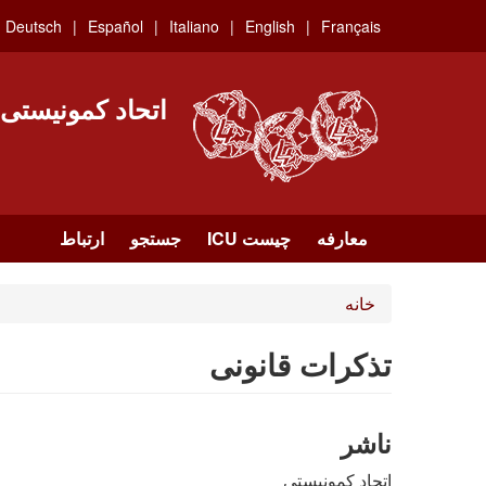
Skip
Deutsch
Español
Italiano
English
Français
to
main
content
اتحاد کمونیستی
معارفه
چیست ICU
جستجو
ارتباط
خانه
تذکرات قانونی
ناشر
اتحاد کمونیستی