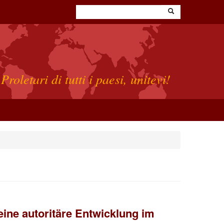
Proletari di tutti i paesi, unitevi!
eine autoritäre Entwicklung im