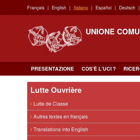
Skip
Français
English
Italiano
Español
Deutsch
to
main
content
UNIONE COMU
PRESENTAZIONE
COS'È L'UCI ?
RICE
Lutte Ouvrière
Lutte de Classe
Autres textes en français
Translations into English