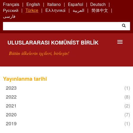
Skip
Français
English
Italiano
Español
Deutsch
to
Русский
Türkçe
Ελληνικά
العربية
简体中文
main
فارسی
content
ULUSLARARASI KOMÜNIST BIRLIK
Bütün ülkelerin işçileri, birleşin!
SUNUŞ
Yayınlanma tarihi
UKB NEDIR?
2023
Apply
(1)
2023
2022
Apply
(8)
ARAMA
filter
2022
2021
Apply
(2)
filter
2021
BIZI ARA
2020
Apply
(7)
filter
2020
2019
Apply
(1)
filter
2019