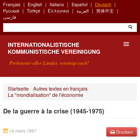
Skip
Français
English
Italiano
Español
Deutsch
to
Русский
Türkçe
Ελληνικά
العربية
简体中文
main
فارسی
content
INTERNATIONALISTISCHE
KOMMUNISTISCHE VEREINIGUNG
Proletarier aller Länder, vereinigt euch!
VORSTELLUNG
Startseite
/
Autres textes en français
/
La "mondialisation" de l'économie
WAS IST DIE IKV?
De la guerre à la crise (1945-1975)
SUCHE
KONTAKT
14 mars 1997
Drucken