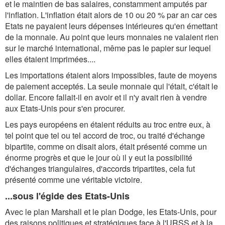
et le maintien de bas salaires, constamment amputés par
l'inflation. L'inflation était alors de 10 ou 20 % par an car ces
Etats ne payaient leurs dépenses intérieures qu'en émettant
de la monnaie. Au point que leurs monnaies ne valaient rien
sur le marché international, même pas le papier sur lequel
elles étaient imprimées....
Les importations étaient alors impossibles, faute de moyens
de paiement acceptés. La seule monnaie qui l'était, c'était le
dollar. Encore fallait-il en avoir et il n'y avait rien à vendre
aux Etats-Unis pour s'en procurer.
Les pays européens en étaient réduits au troc entre eux, à
tel point que tel ou tel accord de troc, ou traité d'échange
bipartite, comme on disait alors, était présenté comme un
énorme progrès et que le jour où il y eut la possibilité
d'échanges triangulaires, d'accords tripartites, cela fut
présenté comme une véritable victoire.
...sous l'égide des Etats-Unis
Avec le plan Marshall et le plan Dodge, les Etats-Unis, pour
des raisons politiques et stratégiques face à l'URSS et à la