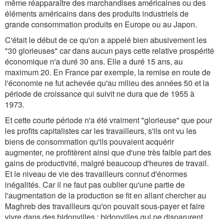
même réapparaître des marchandises américaines ou des
éléments américains dans des produits industriels de
grande consommation produits en Europe ou au Japon.
C'était le début de ce qu'on a appelé bien abusivement les
"30 glorieuses" car dans aucun pays cette relative prospérité
économique n'a duré 30 ans. Elle a duré 15 ans, au
maximum 20. En France par exemple, la remise en route de
l'économie ne fut achevée qu'au milieu des années 50 et la
période de croissance qui suivit ne dura que de 1955 à
1973.
Et cette courte période n'a été vraiment "glorieuse" que pour
les profits capitalistes car les travailleurs, s'ils ont vu les
biens de consommation qu'ils pouvaient acquérir
augmenter, ne profitèrent ainsi que d'une très faible part des
gains de productivité, malgré beaucoup d'heures de travail.
Et le niveau de vie des travailleurs connut d'énormes
inégalités. Car il ne faut pas oublier qu'une partie de
l'augmentation de la production se fit en allant chercher au
Maghreb des travailleurs qu'on pouvait sous-payer et faire
vivre dans des bidonvilles : bidonvilles qui ne disparurent