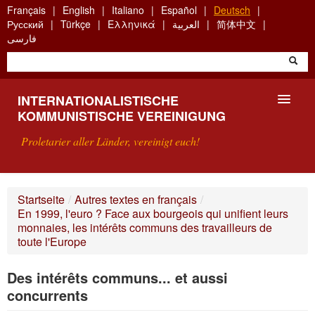
Skip
Français
English
Italiano
Español
Deutsch
to
Русский
Türkçe
Ελληνικά
العربية
简体中文
main
فارسی
content
INTERNATIONALISTISCHE
KOMMUNISTISCHE VEREINIGUNG
Proletarier aller Länder, vereinigt euch!
VORSTELLUNG
Startseite
/
Autres textes en français
/
En 1999, l'euro ? Face aux bourgeois qui unifient leurs
WAS IST DIE IKV?
monnaies, les intérêts communs des travailleurs de
toute l'Europe
SUCHE
Des intérêts communs... et aussi
KONTAKT
concurrents