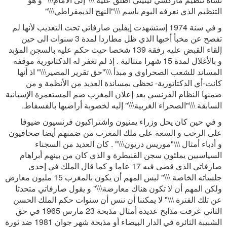
التنظيم الذي نعرفه اليوم باسم \\\"النهج الديمقراطي\\\"
و في سنة 1974 إستشهدت إيفلين صارفاتي تحت التعذيب لأنها لم
تفصح عن مخبأ أخيها الذي ظل مطاردا لمدة 3 سنوات الى حين
إلقاء القبض عليه رفقة 139 شخصا حيث حكم عليه بالسجن المؤبد
و بالأغلال لمدة 15 شهرا متتالية . إذ لم تغفر له الدكتاتورية موقفه
المساند للشعب الصحراوي و مبدأ \\\"حق تقرير المصير\\\" اذ أنها
كانت-أي الدكتاتورية- تحظى بمساندة العديد من الأنظمة و من
ضمنها النظام الفرنسي بعد إعلان المغرب ضم المستعمرة الإسبانية
السابقة \\\"الصحراء الغربية\\\" إليه لخصوبة أراضيها بالفسفاط.
و في حين كان يحل وزراء يمنيون واشتراكيون فرنسيون ضيوفا
على الرحب و السعة على ملك المغرب من ضمنهم أيضا صحافيون
و أدباء أمثال \\\"موريس دريون\\\" . كان العديد من السجناء
السياسيين يملئون سجن القنيطرة و الذي كان من بينهم أبراهام
صارفاتي الذي قضى فيه 17 عاما و كما قال الملك في إحدى
جلساته الخاصة \\\" ليس المهم أن يكون بالمغرب 15 مليون معارض
ولكن المهم أن لا تكون هناك معارضة\\\" و يقول صارفاتي متحدثا
عن تلك الفترة \\\" لا يمكننا أن ننس أن سنوات حكم الملك الحسن
الثاني عرفت مذابح عديدة أمثال مذبحة 23 مارس 1965 في حق
الشبيبة الثائرة في الدار البيضاء أو مذبحة شهر جوان 1981 ضد ثورة