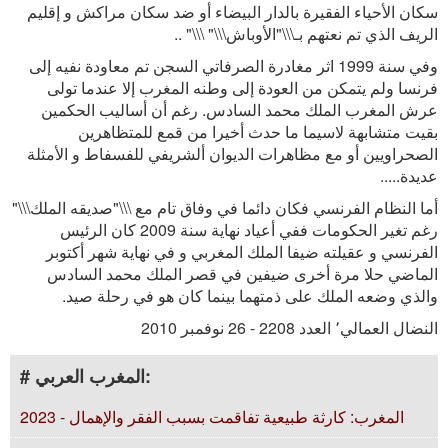
سكان الأحياء الفقيرة بالدار البيضاء أو ضد سكان مراكش و إقليم
الريف الذي تم نعتهم بـ\\\"الأوباش\\\" \\\" ..
وفي سنة 1999 اثر مغادرة الصرفاتي السجن تم معاودة نفيه إلى
فرنسا ولم يتمكن من العودة إلى وطنه المغرب إلا عندما تولى
عرش المغرب الملك محمد السادس. رغم أن أساليب الحكمين
بقيت متشابهة لاسيما ما حدث أخيرا من قمع للمتظاهرين
الصحراويين أو مع مظاهرات الديوان ألشريفي للفسفاط و الأمثلة
عديدة.....
أما النظام الفرنسي فكان دائما في وفاق تام مع \\\"صديقه الملك\\\"
رغم تغير الحكومات ففي أعياد نهاية سنة 2009 كان الرئيس
الفرنسي و عقيلته ضيفا الملك المغربي و في نهاية شهر أكتوبر
الماضي حلا مرة أخرى ضيفين في قصر الملك محمد السادس
والذي وضعه الملك على ذمتهما بينما كان هو في رحلة صيد.
النضال العمالي٬ العدد 2208 - 26 نوفمبر 2010
# المغرب العربي:
المغرب: كارثة طبيعية تفاقمت بسبب الفقر والإهمال - 2023