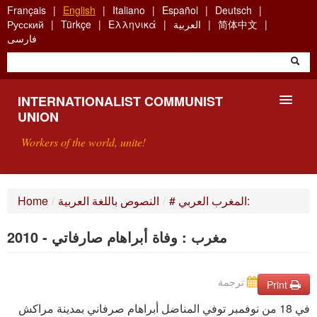
Skip
Français
English
Italiano
Español
Deutsch
to
简体中文
العربية
Ελληνικά
Türkçe
Русский
main
فارسی
content
INTERNATIONALIST COMMUNIST
UNION
Workers of the world, unite!
PRESENTATION
# المغرب العربي:
/
النصوص باللغة العربية
/
Home
ABOUT THE ICU
مغرب : وفاة أبراهام صارفاتي - 2010
SEARCH
ترجمة
CONTACT
Print
في 18 من نوفمبر توفي المناضل أبراهام صرفاني بمدينة مراكش