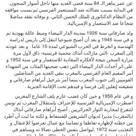
عن عمر يناهز الـ 84 سنة قضى العديد منها داخل أسوار السجون.
في البداية بسبب نضالاته ضد المستعمر الفرنسي ثم بسبب مواقفه
من النظام الدكتاتوري للملك الحسن الثاني. و بوفاته نفقد مناضلا
شجاعا ضد الاستعمار و الإمبريالية.
ولد صارفاتي سنة 1926 بمدينة الدار البيضاء وسط عائلة يهودية ثم
و في سنة 1945 و بعد أن أصبح شيوعيا انتقل إلى باريس لدراسة
الهندسة و انخرط في الحزب الشيوعي لمدة 15 عاما . و بعد عودته
إلى المغرب -التي مازالت آنذاك محمية فرنسية- ذاق لأول مرة
مرارة السجن نتيجة لأفكاره المعادية للاستعمار و في سنة 1952 و
على اثر أحداث الدار البيضاء التي ذهب ضحيتها المئات من الشهداء
أمر المقيم العام الفرنسي بالمغرب بنفي العديد من المناضلين
القوميين إلى جنوب المغرب بينما أمر بترحيل أبراهام صارفاتي و
شقيقته إيفلين إلى فرنسا و قيدهم تحت الإقامة الجبرية .
و في عام 1956 و حين كان غضب عارم يلف الشارع المغربي
اضطرت الإمبريالية الفرنسية للإعتراف بإستقلال المغرب ثم تونس
لتتفرغ لمحاربة الثوار الجزائريين , أصبح أبراهام صارفاتي آنذاك
(بالمغرب) مديرا لديوان الشريفين للفسفاط و لكنه ما لبث أن أطرد
من خطته لإظهاره تعاطفا و تضامنا مع عمال تعرضوا للإعتقال و
التعذيب سنة 1972 ,ليواصل بنفس الخطى نضالا ته ويساهم في
نشأة تنظيم ماركسي لينيني أطلق عليه \\\"إلى الأمام\\\" و هو