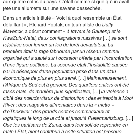
aux quatre coins du pays. C’était comme si quelqu’un avait
jeté une allumette sur une savane desséchée.
Dans un article intitulé « Voici à quoi ressemble un État
défaillant », Richard Poplak, un journaliste du
Daily
Maverick
, a décrit comment
« à travers le Gauteng et le
KwaZulu-Natal, deux conflagrations massives
[…]
se sont
rejointes pour former un feu de forêt dévastateur. La
première était la rage fabriquée par un réseau criminel
organisé qui a sauté sur l’occasion offerte par l’incarcération
d’une figure politique. La seconde était l’instabilité causée
par le désespoir d’une population prise dans un étau
économique de plus en plus serré.
[…]
Malheureusement,
l’Afrique du Sud est à genoux. Des quartiers entiers ont été
rasés mais, de manière plus significative,
[…]
la violence a
ciblé des nœuds vitaux de distribution : des entrepôts à Mooi
River ; des magasins alimentaires dans la « metro »
d’eThekwini ; des grands centres commerciaux et
logistiques le long de la côte et jusqu’à Pietermaritzburg.
[…]
Que les partisans de Zuma, dans leur soif de reprendre en
main l’État, aient contribué à cette situation est presque