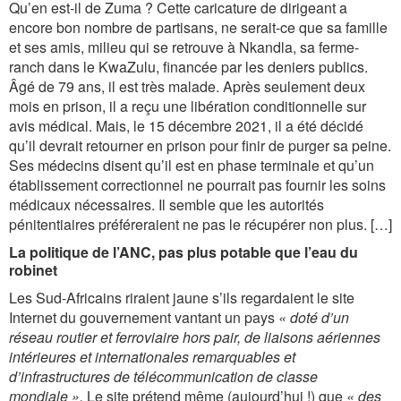
Qu’en est-il de Zuma ? Cette caricature de dirigeant a
encore bon nombre de partisans, ne serait-ce que sa famille
et ses amis, milieu qui se retrouve à Nkandla, sa ferme-
ranch dans le KwaZulu, financée par les deniers publics.
Âgé de 79 ans, il est très malade. Après seulement deux
mois en prison, il a reçu une libération conditionnelle sur
avis médical. Mais, le 15 décembre 2021, il a été décidé
qu’il devrait retourner en prison pour finir de purger sa peine.
Ses médecins disent qu’il est en phase terminale et qu’un
établissement correctionnel ne pourrait pas fournir les soins
médicaux nécessaires. Il semble que les autorités
pénitentiaires préféreraient ne pas le récupérer non plus. […]
La politique de l’ANC, pas plus potable que l’eau du
robinet
Les Sud-Africains riraient jaune s’ils regardaient le site
Internet du gouvernement vantant un pays
« doté d’un
réseau routier et ferroviaire hors pair, de liaisons aériennes
intérieures et internationales remarquables et
d’infrastructures de télécommunication de classe
mondiale ».
Le site prétend même (aujourd’hui !) que
« des