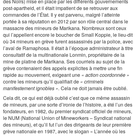
des Noirs) mise en place par les différents gouvernements
post-apartheid, et il était impatient de se retrouver aux
commandes de l’État. Il y est parvenu, malgré l’atteinte
portée à sa réputation en 2012 par son rôle central dans le
massacre des mineurs de Marikana. Nombreux sont ceux
qui l’appellent encore le boucher de Small Koppie, le lieu-dit
où 34 mineurs en grève furent assassinés par la police, avec
l’aval de Ramaphosa. Il était à l’époque administrateur à titre
consultatif de la multinationale Lonmin, propriétaire de la
mine de platine de Marikana. Ses courriels au sujet de la
grève contenaient des appels explicites à mettre une fin
rapide au mouvement, exigeant une
« action coordonnée »
contre les mineurs qu’il qualifiait de
« criminels
manifestement ignobles ».
Cela ne doit jamais être oublié.
Cela dit, ce qui est déjà oublié c’est que ce même assassin
de mineurs, par une sorte d’ironie de l’histoire, a été l’un des
fondateurs, en 1982, du premier syndicat officiel de mineurs,
le NUM (National Union of Mineworkers – Syndicat national
des mineurs), et qu’il fut l’un des dirigeants de leur première
grève nationale en 1987, avec le slogan « L’année où les