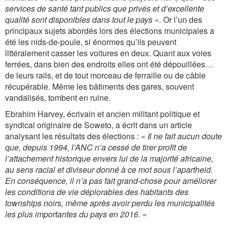
services de santé tant publics que privés et d’excellente
qualité sont disponibles dans tout le pays ».
Or l’un des
principaux sujets abordés lors des élections municipales a
été les nids-de-poule, si énormes qu’ils peuvent
littéralement casser les voitures en deux. Quant aux voies
ferrées, dans bien des endroits elles ont été dépouillées…
de leurs rails, et de tout morceau de ferraille ou de câble
récupérable. Même les bâtiments des gares, souvent
vandalisés, tombent en ruine.
Ebrahim Harvey, écrivain et ancien militant politique et
syndical originaire de Soweto, a écrit dans un article
analysant les résultats des élections :
« Il ne fait aucun doute
que, depuis 1994, l’ANC n’a cessé de tirer profit de
l’attachement historique envers lui de la majorité africaine,
au sens racial et diviseur donné à ce mot sous l’apartheid.
En conséquence, il n’a pas fait grand-chose pour améliorer
les conditions de vie déplorables des habitants des
townships noirs, même après avoir perdu les municipalités
les plus importantes du pays en 2016. »