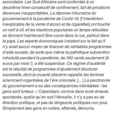
secondaire. Les Sud-Africains sont confrontés à un
deuxième hiver consécutif de confinement, fait de privations
devenues insupportables. La réponse inhumaine du
gouvernement à la pandémie de Covid-19,
[l’interdiction
inexplicable de la vente d’alcool et de cigarettes]
ont touché
un nerf à vif, et les réactions populaires un temps refoulées
se donnent maintenant libre cours dans la rue, partout dans
le pays. Les experts économiques insistent sur le fait qu’il
n’y avait aucun moyen de financer de véritables programmes
d’aide sociale, de sorte que même la pathétique subvention
introduite pendant la pandémie, de 350 rands seulement (8
euros par mois !), a été suspendue. Ce régime d’austérité
est le résultat de programmes d’ajustement structurel
successifs, dont la cruauté obscène rappelle les famines
sciemment organisées de l’ère coloniale.
[…]
La parcimonie
du gouvernement a eu des conséquences inévitables : les
gens sont furieux. »
Cependant, comme dans toute émeute
spontanée, quelle qu’en soit l’étincelle, il n’y a pas eu de
direction politique, et pas de dirigeants politiques non plus.
Simplement des gens en colère, affamés, démunis.