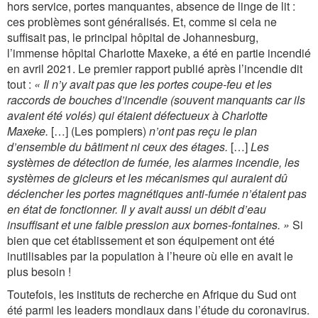
hors service, portes manquantes, absence de linge de lit :
ces problèmes sont généralisés. Et, comme si cela ne
suffisait pas, le principal hôpital de Johannesburg,
l’immense hôpital Charlotte Maxeke, a été en partie incendié
en avril 2021. Le premier rapport publié après l’incendie dit
tout :
« Il n’y avait pas que les portes coupe-feu et les
raccords de bouches d’incendie (souvent manquants car ils
avaient été volés) qui étaient défectueux à Charlotte
Maxeke.
[…] (Les pompiers)
n’ont pas reçu le plan
d’ensemble du bâtiment ni ceux des étages.
[…]
Les
systèmes de détection de fumée, les alarmes incendie, les
systèmes de gicleurs et les mécanismes qui auraient dû
déclencher les portes magnétiques anti-fumée n’étaient pas
en état de fonctionner. Il y avait aussi un débit d’eau
insuffisant et une faible pression aux bornes-fontaines. »
Si
bien que cet établissement et son équipement ont été
inutilisables par la population à l’heure où elle en avait le
plus besoin !
Toutefois, les instituts de recherche en Afrique du Sud ont
été parmi les leaders mondiaux dans l’étude du coronavirus.