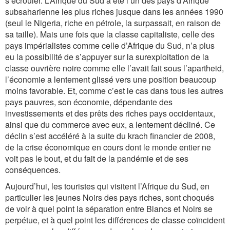
s’écrouler. L’Afrique du Sud a été l’un des pays d’Afrique
subsaharienne les plus riches jusque dans les années 1990
(seul le Nigeria, riche en pétrole, la surpassait, en raison de
sa taille). Mais une fois que la classe capitaliste, celle des
pays impérialistes comme celle d’Afrique du Sud, n’a plus
eu la possibilité de s’appuyer sur la surexploitation de la
classe ouvrière noire comme elle l’avait fait sous l’apartheid,
l’économie a lentement glissé vers une position beaucoup
moins favorable. Et, comme c’est le cas dans tous les autres
pays pauvres, son économie, dépendante des
investissements et des prêts des riches pays occidentaux,
ainsi que du commerce avec eux, a lentement décliné. Ce
déclin s’est accéléré à la suite du krach financier de 2008,
de la crise économique en cours dont le monde entier ne
voit pas le bout, et du fait de la pandémie et de ses
conséquences.
Aujourd’hui, les touristes qui visitent l’Afrique du Sud, en
particulier les jeunes Noirs des pays riches, sont choqués
de voir à quel point la séparation entre Blancs et Noirs se
perpétue, et à quel point les différences de classe coïncident