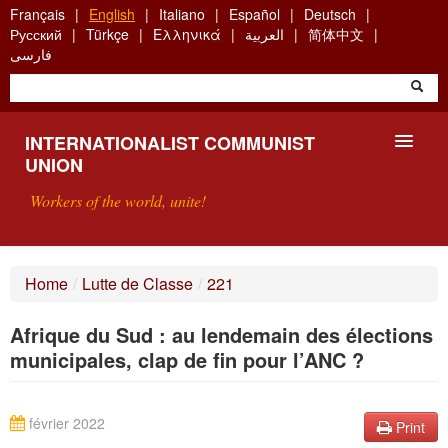
Skip
Français
English
Italiano
Español
Deutsch
to
Русский
Türkçe
Ελληνικά
العربية
简体中文
main
فارسی
content
INTERNATIONALIST COMMUNIST
UNION
Workers of the world, unite!
PRESENTATION
Home
/
Lutte de Classe
/
221
ABOUT THE ICU
Afrique du Sud : au lendemain des élections
SEARCH
municipales, clap de fin pour l’ANC ?
CONTACT
février 2022
Print