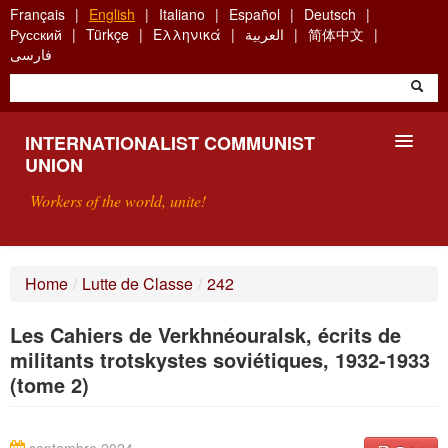
Skip
Français
English
Italiano
Español
Deutsch
to
Русский
Türkçe
Ελληνικά
العربية
简体中文
main
فارسی
content
INTERNATIONALIST COMMUNIST
UNION
Workers of the world, unite!
PRESENTATION
Home
/
Lutte de Classe
/
242
ABOUT THE ICU
Les Cahiers de Verkhnéouralsk, écrits de
SEARCH
militants trotskystes soviétiques, 1932-1933
(tome 2)
CONTACT