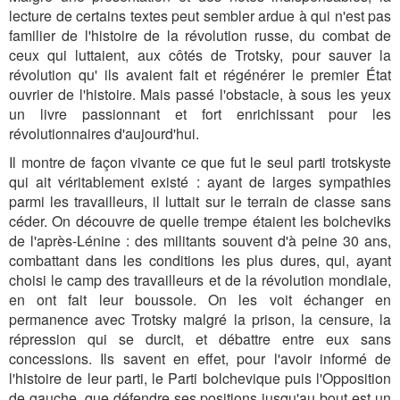
lecture de certains textes peut sembler ardue à qui n'est pas
familier de l'histoire de la révolution russe, du combat de
ceux qui luttaient, aux côtés de Trotsky, pour sauver la
révolution qu' ils avaient fait et régénérer le premier État
ouvrier de l'histoire. Mais passé l'obstacle, à sous les yeux
un livre passionnant et fort enrichissant pour les
révolutionnaires d'aujourd'hui.
Il montre de façon vivante ce que fut le seul parti trotskyste
qui ait véritablement existé : ayant de larges sympathies
parmi les travailleurs, il luttait sur le terrain de classe sans
céder. On découvre de quelle trempe étaient les bolcheviks
de l'après-Lénine : des militants souvent d'à peine 30 ans,
combattant dans les conditions les plus dures, qui, ayant
choisi le camp des travailleurs et de la révolution mondiale,
en ont fait leur boussole. On les voit échanger en
permanence avec Trotsky malgré la prison, la censure, la
répression qui se durcit, et débattre entre eux sans
concessions. Ils savent en effet, pour l'avoir informé de
l'histoire de leur parti, le Parti bolchevique puis l'Opposition
de gauche, que défendre ses positions jusqu'au bout est un