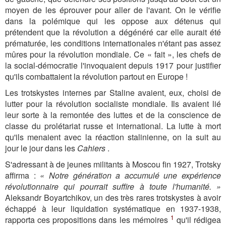
moyen de les éprouver pour aller de l'avant. On le vérifie
dans la polémique qui les oppose aux détenus qui
prétendent que la révolution a dégénéré car elle aurait été
prématurée, les conditions internationales n'étant pas assez
mûres pour la révolution mondiale. Ce « fait », les chefs de
la social-démocratie l'invoquaient depuis 1917 pour justifier
qu'ils combattaient la révolution partout en Europe !
Les trotskystes internes par Staline avaient, eux, choisi de
lutter pour la révolution socialiste mondiale. Ils avaient lié
leur sorte à la remontée des luttes et de la conscience de
classe du prolétariat russe et international. La lutte à mort
qu'ils menaient avec la réaction stalinienne, on la suit au
jour le jour dans les
Cahiers
.
S'adressant à de jeunes militants à Moscou fin 1927, Trotsky
affirma :
« Notre génération a accumulé une expérience
révolutionnaire qui pourrait suffire à toute l'humanité. »
Aleksandr Boyartchikov, un des très rares trotskystes à avoir
échappé à leur liquidation systématique en 1937-1938,
1
rapporta ces propositions dans les mémoires
qu'il rédigea