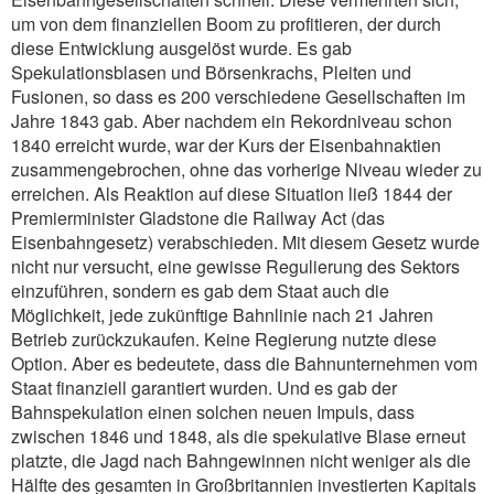
um von dem finanziellen Boom zu profitieren, der durch
diese Entwicklung ausgelöst wurde. Es gab
Spekulationsblasen und Börsenkrachs, Pleiten und
Fusionen, so dass es 200 verschiedene Gesellschaften im
Jahre 1843 gab. Aber nachdem ein Rekordniveau schon
1840 erreicht wurde, war der Kurs der Eisenbahnaktien
zusammengebrochen, ohne das vorherige Niveau wieder zu
erreichen. Als Reaktion auf diese Situation ließ 1844 der
Premierminister Gladstone die Railway Act (das
Eisenbahngesetz) verabschieden. Mit diesem Gesetz wurde
nicht nur versucht, eine gewisse Regulierung des Sektors
einzuführen, sondern es gab dem Staat auch die
Möglichkeit, jede zukünftige Bahnlinie nach 21 Jahren
Betrieb zurückzukaufen. Keine Regierung nutzte diese
Option. Aber es bedeutete, dass die Bahnunternehmen vom
Staat finanziell garantiert wurden. Und es gab der
Bahnspekulation einen solchen neuen Impuls, dass
zwischen 1846 und 1848, als die spekulative Blase erneut
platzte, die Jagd nach Bahngewinnen nicht weniger als die
Hälfte des gesamten in Großbritannien investierten Kapitals