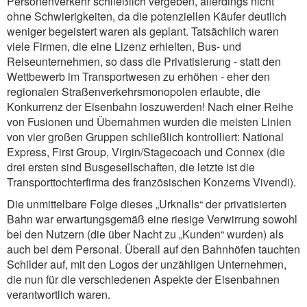
Personenverkehr schließlich vergeben, allerdings nicht
ohne Schwierigkeiten, da die potenziellen Käufer deutlich
weniger begeistert waren als geplant. Tatsächlich waren
viele Firmen, die eine Lizenz erhielten, Bus- und
Reiseunternehmen, so dass die Privatisierung - statt den
Wettbewerb im Transportwesen zu erhöhen - eher den
regionalen Straßenverkehrsmonopolen erlaubte, die
Konkurrenz der Eisenbahn loszuwerden! Nach einer Reihe
von Fusionen und Übernahmen wurden die meisten Linien
von vier großen Gruppen schließlich kontrolliert: National
Express, First Group, Virgin/Stagecoach und Connex (die
drei ersten sind Busgesellschaften, die letzte ist die
Transporttochterfirma des französischen Konzerns Vivendi).
Die unmittelbare Folge dieses „Urknalls“ der privatisierten
Bahn war erwartungsgemäß eine riesige Verwirrung sowohl
bei den Nutzern (die über Nacht zu „Kunden“ wurden) als
auch bei dem Personal. Überall auf den Bahnhöfen tauchten
Schilder auf, mit den Logos der unzähligen Unternehmen,
die nun für die verschiedenen Aspekte der Eisenbahnen
verantwortlich waren.