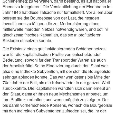
Schienennetz zu verwalten, darin bestand, es auf nationaler
Ebene zu integrieren. Die Verstaatlichung der Eisenbahn im
Jahr 1945 hat diese Tatsache nur formalisiert. Vor allem aber
befreite sie die Bourgeoisie von der Last, die riesigen
Investitionen zu tätigen, die zur Modernisierung eines
mittlerweile maroden Netzes notwendig waren, und bot ihr
gleichzeitig frisches Kapital an, das sie in profitableren
Sektoren einsetzen konnte.
Die Existenz eines gut funktionierenden Schienennetzes
war für die kapitalistischen Profite von entscheidender
Bedeutung, sowohl für den Transport der Waren als auch
der Arbeitskräfte. Seine Finanzierung durch den Staat war
also eine indirekte Subvention, mit der sich die Bourgeoisie
sehr gut abfinden konnte. Das war wenigstens bis Mitte der
70er Jahre der Fall, als die Krise wieder in der ganzen Welt
zurückkehrte. Die Kapitalisten wandten sich dann erneut an
den Staat, damit er ihnen neue Mechanismen anbietet, um
ihre Profite zu erhalten, und wenn möglich zu steigern. Der
bis dahin vorherrschende Konsens, wonach die Bourgeoisie
mit den indirekten Subventionen zufrieden sei, die ihr der