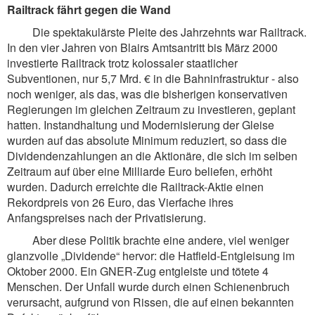
Railtrack fährt gegen die Wand
Die spektakulärste Pleite des Jahrzehnts war Railtrack.
In den vier Jahren von Blairs Amtsantritt bis März 2000
investierte Railtrack trotz kolossaler staatlicher
Subventionen, nur 5,7 Mrd. € in die Bahninfrastruktur - also
noch weniger, als das, was die bisherigen konservativen
Regierungen im gleichen Zeitraum zu investieren, geplant
hatten. Instandhaltung und Modernisierung der Gleise
wurden auf das absolute Minimum reduziert, so dass die
Dividendenzahlungen an die Aktionäre, die sich im selben
Zeitraum auf über eine Milliarde Euro beliefen, erhöht
wurden. Dadurch erreichte die Railtrack-Aktie einen
Rekordpreis von 26 Euro, das Vierfache ihres
Anfangspreises nach der Privatisierung.
Aber diese Politik brachte eine andere, viel weniger
glanzvolle „Dividende“ hervor: die Hatfield-Entgleisung im
Oktober 2000. Ein GNER-Zug entgleiste und tötete 4
Menschen. Der Unfall wurde durch einen Schienenbruch
verursacht, aufgrund von Rissen, die auf einen bekannten