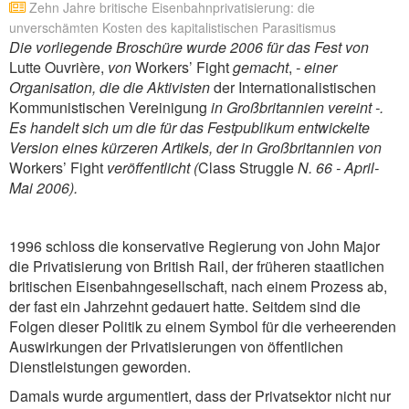
Zehn Jahre britische Eisenbahnprivatisierung: die
unverschämten Kosten des kapitalistischen Parasitismus
Die vorliegende Broschüre wurde 2006 für das Fest von
Lutte Ouvrière,
von
Workers’ Fight
gemacht
,
- einer
Organisation, die die Aktivisten
der Internationalistischen
Kommunistischen Vereinigung
in Großbritannien vereint -.
Es handelt sich um die für das Festpublikum entwickelte
Version eines kürzeren Artikels, der in Großbritannien von
Workers’ Fight
veröffentlicht (
Class Struggle
N. 66 - April-
Mai 2006)
.
1996 schloss die konservative Regierung von John Major
die Privatisierung von British Rail, der früheren staatlichen
britischen Eisenbahngesellschaft, nach einem Prozess ab,
der fast ein Jahrzehnt gedauert hatte. Seitdem sind die
Folgen dieser Politik zu einem Symbol für die verheerenden
Auswirkungen der Privatisierungen von öffentlichen
Dienstleistungen geworden.
Damals wurde argumentiert, dass der Privatsektor nicht nur