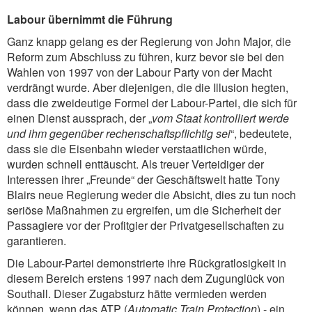
Labour übernimmt die Führung
Ganz knapp gelang es der Regierung von John Major, die
Reform zum Abschluss zu führen, kurz bevor sie bei den
Wahlen von 1997 von der Labour Party von der Macht
verdrängt wurde. Aber diejenigen, die die Illusion hegten,
dass die zweideutige Formel der Labour-Partei, die sich für
einen Dienst aussprach, der „
vom Staat kontrolliert werde
und ihm gegenüber rechenschaftspflichtig sei
“, bedeutete,
dass sie die Eisenbahn wieder verstaatlichen würde,
wurden schnell enttäuscht. Als treuer Verteidiger der
Interessen ihrer „Freunde“ der Geschäftswelt hatte Tony
Blairs neue Regierung weder die Absicht, dies zu tun noch
seriöse Maßnahmen zu ergreifen, um die Sicherheit der
Passagiere vor der Profitgier der Privatgesellschaften zu
garantieren.
Die Labour-Partei demonstrierte ihre Rückgratlosigkeit in
diesem Bereich erstens 1997 nach dem Zugunglück von
Southall. Dieser Zugabsturz hätte vermieden werden
können, wenn das ATP (
Automatic Train Protection
) - ein