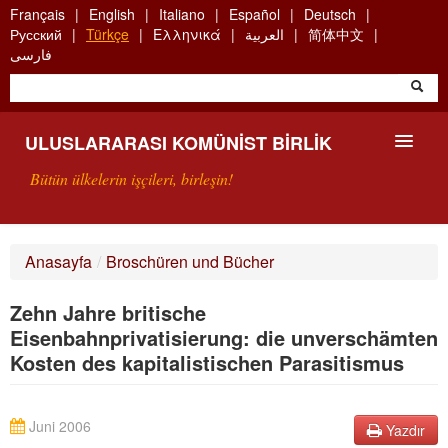
Skip
Français
English
Italiano
Español
Deutsch
to
Русский
Türkçe
Ελληνικά
العربية
简体中文
main
فارسی
content
ULUSLARARASI KOMÜNIST BIRLIK
Bütün ülkelerin işçileri, birleşin!
SUNUŞ
Anasayfa
/
Broschüren und Bücher
UKB NEDIR?
Zehn Jahre britische
ARAMA
Eisenbahnprivatisierung: die unverschämten
Kosten des kapitalistischen Parasitismus
BIZI ARA
Juni 2006
Yazdır