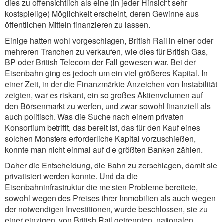
dies zu offensichtlich als eine (in jeder Hinsicht sehr
kostspielige) Möglichkeit erscheint, deren Gewinne aus
öffentlichen Mitteln finanzieren zu lassen.
Einige hatten wohl vorgeschlagen, British Rail in einer oder
mehreren Tranchen zu verkaufen, wie dies für British Gas,
BP oder British Telecom der Fall gewesen war. Bei der
Eisenbahn ging es jedoch um ein viel größeres Kapital. In
einer Zeit, in der die Finanzmärkte Anzeichen von Instabilität
zeigten, war es riskant, ein so großes Aktienvolumen auf
den Börsenmarkt zu werfen, und zwar sowohl finanziell als
auch politisch. Was die Suche nach einem privaten
Konsortium betrifft, das bereit ist, das für den Kauf eines
solchen Monsters erforderliche Kapital vorzuschießen,
konnte man nicht einmal auf die größten Banken zählen.
Daher die Entscheidung, die Bahn zu zerschlagen, damit sie
privatisiert werden konnte. Und da die
Eisenbahninfrastruktur die meisten Probleme bereitete,
sowohl wegen des Preises ihrer Immobilien als auch wegen
der notwendigen Investitionen, wurde beschlossen, sie zu
einer einzigen, von British Rail getrennten, nationalen