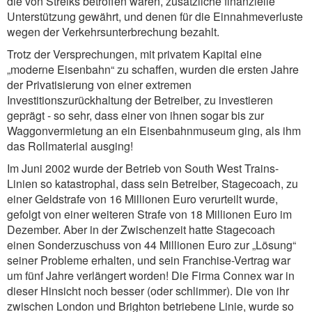
die von Streiks betroffen waren, zusätzliche finanzielle
Unterstützung gewährt, und denen für die Einnahmeverluste
wegen der Verkehrsunterbrechung bezahlt.
Trotz der Versprechungen, mit privatem Kapital eine
„moderne Eisenbahn“ zu schaffen, wurden die ersten Jahre
der Privatisierung von einer extremen
Investitionszurückhaltung der Betreiber, zu investieren
geprägt - so sehr, dass einer von ihnen sogar bis zur
Waggonvermietung an ein Eisenbahnmuseum ging, als ihm
das Rollmaterial ausging!
Im Juni 2002 wurde der Betrieb von South West Trains-
Linien so katastrophal, dass sein Betreiber, Stagecoach, zu
einer Geldstrafe von 16 Millionen Euro verurteilt wurde,
gefolgt von einer weiteren Strafe von 18 Millionen Euro im
Dezember. Aber in der Zwischenzeit hatte Stagecoach
einen Sonderzuschuss von 44 Millionen Euro zur „Lösung“
seiner Probleme erhalten, und sein Franchise-Vertrag war
um fünf Jahre verlängert worden! Die Firma Connex war in
dieser Hinsicht noch besser (oder schlimmer). Die von ihr
zwischen London und Brighton betriebene Linie, wurde so