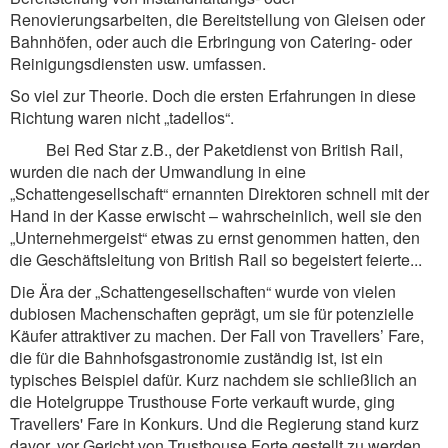
Renovierungsarbeiten, die Bereitstellung von Gleisen oder
Bahnhöfen, oder auch die Erbringung von Catering- oder
Reinigungsdiensten usw. umfassen.
So viel zur Theorie. Doch die ersten Erfahrungen in diese
Richtung waren nicht „tadellos“.
Bei Red Star z.B., der Paketdienst von British Rail,
wurden die nach der Umwandlung in eine
„Schattengesellschaft“ ernannten Direktoren schnell mit der
Hand in der Kasse erwischt – wahrscheinlich, weil sie den
„Unternehmergeist“ etwas zu ernst genommen hatten, den
die Geschäftsleitung von British Rail so begeistert feierte...
Die Ära der „Schattengesellschaften“ wurde von vielen
dubiosen Machenschaften geprägt, um sie für potenzielle
Käufer attraktiver zu machen. Der Fall von Travellers’ Fare,
die für die Bahnhofsgastronomie zuständig ist, ist ein
typisches Beispiel dafür. Kurz nachdem sie schließlich an
die Hotelgruppe Trusthouse Forte verkauft wurde, ging
Travellers' Fare in Konkurs. Und die Regierung stand kurz
davor, vor Gericht von Trusthouse Forte gestellt zu werden,