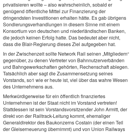
privatisieren wollte – also wahrscheinlich, sobald er
genügend öffentliche Mittel zur Finanzierung der
dringendsten Investitionen erhalten hätte. Es gab übrigens
Sondierungsverhandlungen in diesem Sinne mit einem
Konsortium von deutschen und niederländischen Banken,
die jedoch keinen Erfolg hatte. Das bedeutet aber nicht,
dass die Blair-Regierung dieses Ziel aufgegeben hat.
In der Zwischenzeit sollte Network Rail seinen „Mitgliedern“
gegenüber, zu denen Vertreter von Bahnnutzerverbänden
und Bahngewerkschaften gehörten, Rechenschaft ablegen.
Tatsächlich aber sagt die Zusammensetzung seines
Vorstands, so1 wie er heute ist, viel über das wahre Wesen
des Unternehmens aus.
Merkwürdigerweise für ein öffentlich finanziertes
Unternehmen ist der Staat nicht im Vorstand vertreten!
Stattdessen ist sein Vorstandsvorsitzender John Armitt, der
direkt von der Railtrack-Leitung kommt, ehemaliger
Generaldirektor des Baukonzerns Costain (der einen Teil
der Gleiserneuerung übernimmt) und von Union Railways