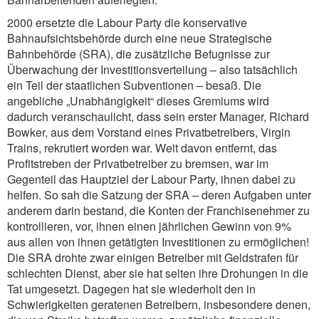
2000 ersetzte die Labour Party die konservative
Bahnaufsichtsbehörde durch eine neue Strategische
Bahnbehörde (SRA), die zusätzliche Befugnisse zur
Überwachung der Investitionsverteilung – also tatsächlich
ein Teil der staatlichen Subventionen – besaß. Die
angebliche „Unabhängigkeit“ dieses Gremiums wird
dadurch veranschaulicht, dass sein erster Manager, Richard
Bowker, aus dem Vorstand eines Privatbetreibers, Virgin
Trains, rekrutiert worden war. Weit davon entfernt, das
Profitstreben der Privatbetreiber zu bremsen, war im
Gegenteil das Hauptziel der Labour Party, ihnen dabei zu
helfen. So sah die Satzung der SRA – deren Aufgaben unter
anderem darin bestand, die Konten der Franchisenehmer zu
kontrollieren, vor, ihnen einen jährlichen Gewinn von 9%
aus allen von ihnen getätigten Investitionen zu ermöglichen!
Die SRA drohte zwar einigen Betreiber mit Geldstrafen für
schlechten Dienst, aber sie hat selten ihre Drohungen in die
Tat umgesetzt. Dagegen hat sie wiederholt den in
Schwierigkeiten geratenen Betreibern, insbesondere denen,