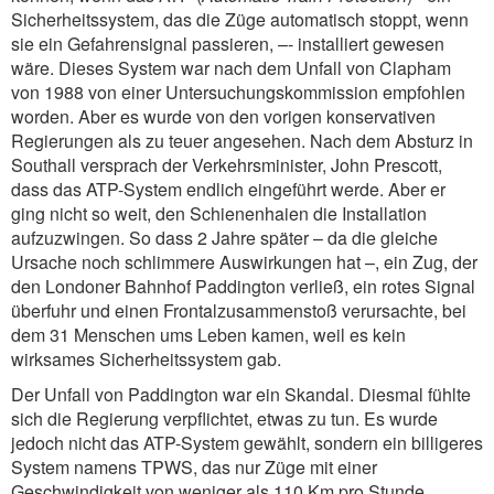
Sicherheitssystem, das die Züge automatisch stoppt, wenn
sie ein Gefahrensignal passieren, –- installiert gewesen
wäre. Dieses System war nach dem Unfall von Clapham
von 1988 von einer Untersuchungskommission empfohlen
worden. Aber es wurde von den vorigen konservativen
Regierungen als zu teuer angesehen. Nach dem Absturz in
Southall versprach der Verkehrsminister, John Prescott,
dass das ATP-System endlich eingeführt werde. Aber er
ging nicht so weit, den Schienenhaien die Installation
aufzuzwingen. So dass 2 Jahre später – da die gleiche
Ursache noch schlimmere Auswirkungen hat –, ein Zug, der
den Londoner Bahnhof Paddington verließ, ein rotes Signal
überfuhr und einen Frontalzusammenstoß verursachte, bei
dem 31 Menschen ums Leben kamen, weil es kein
wirksames Sicherheitssystem gab.
Der Unfall von Paddington war ein Skandal. Diesmal fühlte
sich die Regierung verpflichtet, etwas zu tun. Es wurde
jedoch nicht das ATP-System gewählt, sondern ein billigeres
System namens TPWS, das nur Züge mit einer
Geschwindigkeit von weniger als 110 Km pro Stunde