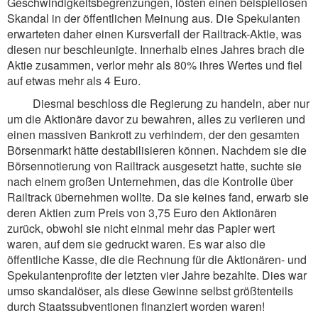
Geschwindigkeitsbegrenzungen, lösten einen beispiellosen
Skandal in der öffentlichen Meinung aus. Die Spekulanten
erwarteten daher einen Kursverfall der Railtrack-Aktie, was
diesen nur beschleunigte. Innerhalb eines Jahres brach die
Aktie zusammen, verlor mehr als 80% ihres Wertes und fiel
auf etwas mehr als 4 Euro.
Diesmal beschloss die Regierung zu handeln, aber nur
um die Aktionäre davor zu bewahren, alles zu verlieren und
einen massiven Bankrott zu verhindern, der den gesamten
Börsenmarkt hätte destabilisieren können. Nachdem sie die
Börsennotierung von Railtrack ausgesetzt hatte, suchte sie
nach einem großen Unternehmen, das die Kontrolle über
Railtrack übernehmen wollte. Da sie keines fand, erwarb sie
deren Aktien zum Preis von 3,75 Euro den Aktionären
zurück, obwohl sie nicht einmal mehr das Papier wert
waren, auf dem sie gedruckt waren. Es war also die
öffentliche Kasse, die die Rechnung für die Aktionären- und
Spekulantenprofite der letzten vier Jahre bezahlte. Dies war
umso skandalöser, als diese Gewinne selbst größtenteils
durch Staatssubventionen finanziert worden waren!