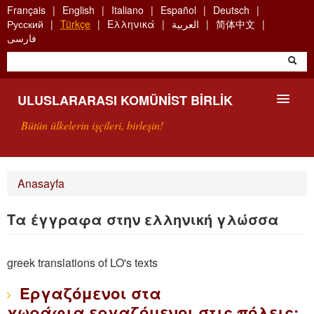
Skip
Français
English
Italiano
Español
Deutsch
to
Русский
Türkçe
Ελληνικά
العربية
简体中文
main
فارسی
content
ULUSLARARASI KOMÜNIST BIRLIK
Bütün ülkelerin işçileri, birleşin!
SUNUŞ
Anasayfa
UKB NEDIR?
Τα έγγραφα στην ελληνική γλώσσα
ARAMA
greek translations of LO's texts
BIZI ARA
Εργαζόμενοι στα
χωράφια,εργαζόμενοι στις πόλεις: