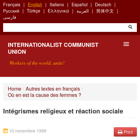
Skip
Français
English
Italiano
Español
Deutsch
to
Русский
Türkçe
Ελληνικά
العربية
简体中文
main
فارسی
content
INTERNATIONALIST COMMUNIST
UNION
Workers of the world, unite!
PRESENTATION
Home
/
Autres textes en français
/
Où en est la cause des femmes ?
ABOUT THE ICU
Intégrismes religieux et réaction sociale
SEARCH
CONTACT
10 novembre 1995
Print