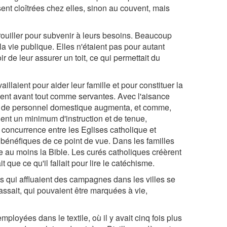
nt cloîtrées chez elles, sinon au couvent, mais
ouiller pour subvenir à leurs besoins. Beaucoup
 la vie publique. Elles n'étaient pas pour autant
 de leur assurer un toit, ce qui permettait du
llaient pour aider leur famille et pour constituer la
aient avant tout comme servantes. Avec l'aisance
nde de personnel domestique augmenta, et comme,
ent un minimum d'instruction et de tenue,
 la concurrence entre les Eglises catholique et
 bénéfiques de ce point de vue. Dans les familles
ire au moins la Bible. Les curés catholiques créèrent
 que ce qu'il fallait pour lire le catéchisme.
es qui affluaient des campagnes dans les villes se
assait, qui pouvaient être marquées à vie,
oyées dans le textile, où il y avait cinq fois plus