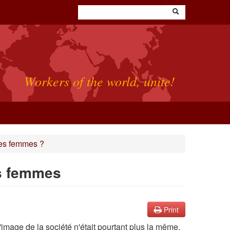
Workers of the world, unite!
des femmes ?
es femmes
Print
 l'image de la société n'était pourtant plus la même.