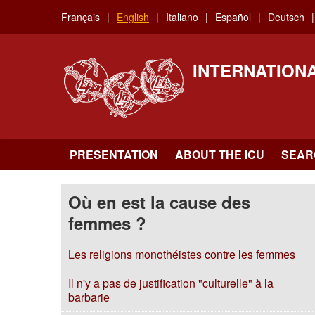
Skip
Français
English
Italiano
Español
Deutsch
to
main
content
INTERNATION
PRESENTATION
ABOUT THE ICU
SEAR
Où en est la cause des
femmes ?
Les religions monothéistes contre les femmes
Il n'y a pas de justification "culturelle" à la
barbarie