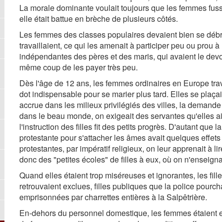
La morale dominante voulait toujours que les femmes fusse
elle était battue en brèche de plusieurs côtés.
Les femmes des classes populaires devaient bien se débr
travaillaient, ce qui les amenait à participer peu ou prou à
indépendantes des pères et des maris, qui avaient le devoir
même coup de les payer très peu.
Dès l'âge de 12 ans, les femmes ordinaires en Europe travai
dot indispensable pour se marier plus tard. Elles se plaç
accrue dans les milieux privilégiés des villes, la dema
dans le beau monde, on exigeait des servantes qu'elles ai
l'instruction des filles fit des petits progrès. D'autant que
protestante pour s'attacher les âmes avait quelques effets
protestantes, par impératif religieux, on leur apprenait à l
donc des "petites écoles" de filles à eux, où on n'enseignait
Quand elles étaient trop miséreuses et ignorantes, les fill
retrouvaient exclues, filles publiques que la police pourch
emprisonnées par charrettes entières à la Salpêtrière.
En-dehors du personnel domestique, les femmes étaient empl