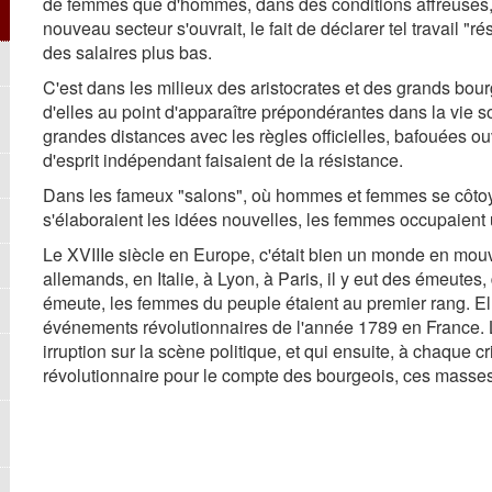
de femmes que d'hommes, dans des conditions affreuses, a
nouveau secteur s'ouvrait, le fait de déclarer tel travail 
des salaires plus bas.
C'est dans les milieux des aristocrates et des grands bour
d'elles au point d'apparaître prépondérantes dans la vie s
grandes distances avec les règles officielles, bafouées 
d'esprit indépendant faisaient de la résistance.
Dans les fameux "salons", où hommes et femmes se côtoya
s'élaboraient les idées nouvelles, les femmes occupaient 
Le XVIIIe siècle en Europe, c'était bien un monde en mouv
allemands, en Italie, à Lyon, à Paris, il y eut des émeutes, 
émeute, les femmes du peuple étaient au premier rang. Elle
événements révolutionnaires de l'année 1789 en France. Le
irruption sur la scène politique, et qui ensuite, à chaque cris
révolutionnaire pour le compte des bourgeois, ces masse