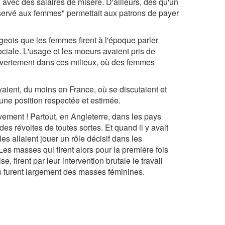
vec des salaires de misère. D'ailleurs, dès qu'un
"réservé aux femmes" permettait aux patrons de payer
geois que les femmes firent à l'époque parler
ociale. L'usage et les moeurs avaient pris de
ouvertement dans ces milieux, où des femmes
ient, du moins en France, où se discutaient et
une position respectée et estimée.
ement ! Partout, en Angleterre, dans les pays
des révoltes de toutes sortes. Et quand il y avait
s allaient jouer un rôle décisif dans les
s masses qui firent alors pour la première fois
e, firent par leur intervention brutale le travail
s furent largement des masses féminines.