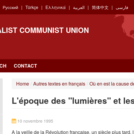
Русский
Türkçe
Ελληνικά
العربية
简体中文
فارسی
ALIST COMMUNIST UNION
CH
CONTACT
Home
/
Autres textes en français
/
Où en est la cause 
L'époque des "lumières" et l
10 novembre 1995
A la veille de la Révolution française, un siècle plus tard,