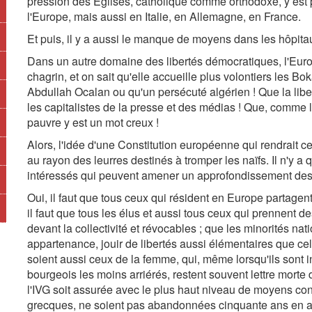
pression des Eglises, catholique comme orthodoxe, y est 
l'Europe, mais aussi en Italie, en Allemagne, en France.
Et puis, il y a aussi le manque de moyens dans les hôpitau
Dans un autre domaine des libertés démocratiques, l'Europ
chagrin, et on sait qu'elle accueille plus volontiers les Bok
Abdullah Ocalan ou qu'un persécuté algérien ! Que la libe
les capitalistes de la presse et des médias ! Que, comme le 
pauvre y est un mot creux !
Alors, l'idée d'une Constitution européenne qui rendrait 
au rayon des leurres destinés à tromper les naïfs. Il n'y a 
intéressés qui peuvent amener un approfondissement des 
Oui, il faut que tous ceux qui résident en Europe partagent l
il faut que tous les élus et aussi tous ceux qui prennent 
devant la collectivité et révocables ; que les minorités na
appartenance, jouir de libertés aussi élémentaires que cel
soient aussi ceux de la femme, qui, même lorsqu'ils sont i
bourgeois les moins arriérés, restent souvent lettre morte d
l'IVG soit assurée avec le plus haut niveau de moyens con
grecques, ne soient pas abandonnées cinquante ans en arr