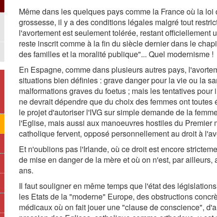
Même dans les quelques pays comme la France où la loi de
grossesse, il y a des conditions légales malgré tout restric
l'avortement est seulement tolérée, restant officiellement
reste inscrit comme à la fin du siècle dernier dans le chapi
des familles et la moralité publique"... Quel modernisme !
En Espagne, comme dans plusieurs autres pays, l'avorte
situations bien définies : grave danger pour la vie ou la 
malformations graves du foetus ; mais les tentatives pour i
ne devrait dépendre que du choix des femmes ont toutes 
le projet d'autoriser l'IVG sur simple demande de la femme 
l'Eglise, mais aussi aux manoeuvres hostiles du Premier 
catholique fervent, opposé personnellement au droit à l'a
Et n'oublions pas l'Irlande, où ce droit est encore strictem
de mise en danger de la mère et où on n'est, par ailleurs, 
ans.
Il faut souligner en même temps que l'état des législations
les Etats de la "moderne" Europe, des obstructions concrè
médicaux où on fait jouer une "clause de conscience", d'a