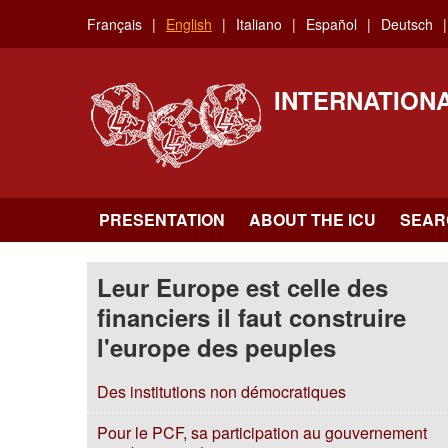
Skip
Français
English
Italiano
Español
Deutsch
to
main
content
INTERNATION
PRESENTATION
ABOUT THE ICU
SEAR
Leur Europe est celle des
financiers il faut construire
l'europe des peuples
Des institutions non démocratiques
Pour le PCF, sa participation au gouvernement