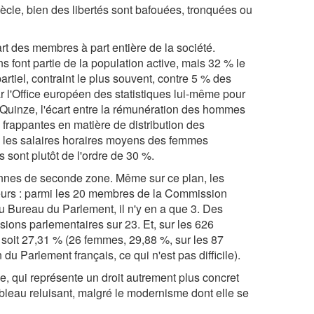
iècle, bien des libertés sont bafouées, tronquées ou
rt des membres à part entière de la société.
s font partie de la population active, mais 32 % le
artiel, contraint le plus souvent, contre 5 % des
ar l'Office européen des statistiques lui-même pour
 Quinze, l'écart entre la rémunération des hommes
s frappantes en matière de distribution des
el les salaires horaires moyens des femmes
ont plutôt de l'ordre de 30 %.
yennes de seconde zone. Même sur ce plan, les
leurs : parmi les 20 membres de la Commission
u Bureau du Parlement, il n'y en a que 3. Des
ons parlementaires sur 23. Et, sur les 626
oit 27,31 % (26 femmes, 29,88 %, sur les 87
u Parlement français, ce qui n'est pas difficile).
se, qui représente un droit autrement plus concret
bleau reluisant, malgré le modernisme dont elle se