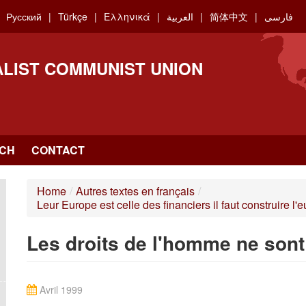
Русский
Türkçe
Ελληνικά
العربية
简体中文
فارسی
ALIST COMMUNIST UNION
CH
CONTACT
Home
/
Autres textes en français
/
Leur Europe est celle des financiers il faut construire l
Les droits de l'homme ne sont
Avril 1999