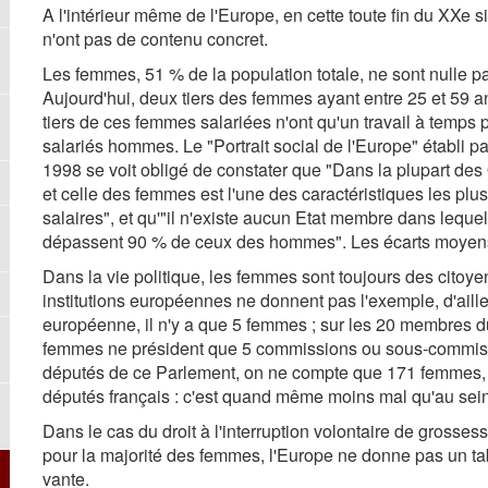
A l'intérieur même de l'Europe, en cette toute fin du XXe s
n'ont pas de contenu concret.
Les femmes, 51 % de la population totale, ne sont nulle pa
Aujourd'hui, deux tiers des femmes ayant entre 25 et 59 an
tiers de ces femmes salariées n'ont qu'un travail à temps p
salariés hommes. Le "Portrait social de l'Europe" établi p
1998 se voit obligé de constater que "Dans la plupart des
et celle des femmes est l'une des caractéristiques les plu
salaires", et qu'"il n'existe aucun Etat membre dans lequ
dépassent 90 % de ceux des hommes". Les écarts moyens s
Dans la vie politique, les femmes sont toujours des cito
institutions européennes ne donnent pas l'exemple, d'ail
européenne, il n'y a que 5 femmes ; sur les 20 membres d
femmes ne président que 5 commissions ou sous-commissi
députés de ce Parlement, on ne compte que 171 femmes, s
députés français : c'est quand même moins mal qu'au sein d
Dans le cas du droit à l'interruption volontaire de grosses
pour la majorité des femmes, l'Europe ne donne pas un ta
vante.