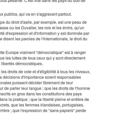
plus pesante. C'est vrai dans les pays du sud de
x publics, qui va en s'aggravant partout.
e du droit d'asile, par exemple, est une peau de
assa ou les Duvalier, les rois et les émirs, qu'un
rté d'expression et d'information y est dominée par
disent les paroles de l'Internationale, le droit du
cette Europe vraiment "démocratique" est à ranger
que les luttes de tous ceux qui y sont directement
libertés démocratiques.
es droits de vote et d'éligibilité à tous les niveaux,
des décisions d'importance soient responsables
tionales puissent décider librement de leur
ui de parler leur langue ; que les droits de l'homme
nscrits en gros dans les constitutions des pays
ans la pratique ; que la liberté pleine et entière de
crets, que les femmes irlandaises, portugaises,
ière ; que l'expression de "sans-papiers" perde