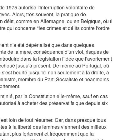
 1975 autorise l'interruption volontaire de
tives. Alors, très souvent, la pratique de
 un délit, comme en Allemagne, ou en Belgique, où il
tre qui concerne "les crimes et délits contre l'ordre
ment n'a été dépénalisé que dans quelques
santé de la mère, conséquence d'un viol, risques de
ntroduire dans la législation l'idée que l'avortement
échoué jusqu'à présent. De même au Portugal, où
s'est heurté jusqu'ici non seulement à la droite, à
ministre, membre du Parti Socialiste et néanmoins
vortement.
ent nié, par la Constitution elle-même, sauf en cas
autorisé à acheter des préservatifs que depuis six
 est loin de tout résumer. Car, dans presque tous
tes à la liberté des femmes viennent des milieux
utant plus fortement et fréquemment que la