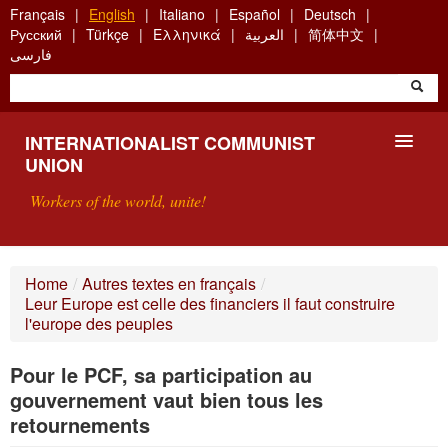
Skip
Français
English
Italiano
Español
Deutsch
to
Русский
Türkçe
Ελληνικά
العربية
简体中文
main
فارسی
content
INTERNATIONALIST COMMUNIST
UNION
Workers of the world, unite!
PRESENTATION
Home
/
Autres textes en français
/
Leur Europe est celle des financiers il faut construire
ABOUT THE ICU
l'europe des peuples
SEARCH
Pour le PCF, sa participation au
gouvernement vaut bien tous les
CONTACT
retournements