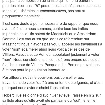
plus par la composition de la liste qu'il entend patronner
pour les élections : "87 personnes associées sur des bases
fortes : antilibérales, euroconstructives, pas anti ni
progouvernementales"...
Il est sans doute à peine nécessaire de rappeler que nous
avons été, que nous sommes, contre tous les traités
impérialistes, qu'ils soient de Maastricht ou d'Amsterdam.
Comme il est vrai aussi que, dans ce référendum sur
Maastricht, nous n'avons pas voulu appeler les travailleurs à
voter "non" et à mêler ainsi leurs voix à celles des de
Villiers, Pasqua et Le Pen qui appelaient justement à voter
"non". Nous considérions et considérons encore que ce qui
était bon pour de Villiers, Pasqua et Le Pen ne pouvait pas
être bon pour la population laborieuse.
Par ailleurs, nous ne pouvions pas conseiller aux
travailleurs de voter "oui" à une entente de brigands, et c'est
pourquoi nous avions choisi l'abstention.
Robert Hue se glorifie d'avoir Geneviève Fraisse en n°2 sur
sa liste alors qu'elle avait été partisane du "oui" ; elle n'en