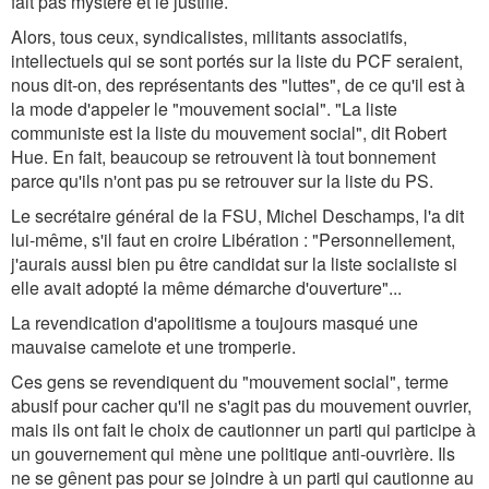
fait pas mystère et le justifie.
Alors, tous ceux, syndicalistes, militants associatifs,
intellectuels qui se sont portés sur la liste du PCF seraient,
nous dit-on, des représentants des "luttes", de ce qu'il est à
la mode d'appeler le "mouvement social". "La liste
communiste est la liste du mouvement social", dit Robert
Hue. En fait, beaucoup se retrouvent là tout bonnement
parce qu'ils n'ont pas pu se retrouver sur la liste du PS.
Le secrétaire général de la FSU, Michel Deschamps, l'a dit
lui-même, s'il faut en croire Libération : "Personnellement,
j'aurais aussi bien pu être candidat sur la liste socialiste si
elle avait adopté la même démarche d'ouverture"...
La revendication d'apolitisme a toujours masqué une
mauvaise camelote et une tromperie.
Ces gens se revendiquent du "mouvement social", terme
abusif pour cacher qu'il ne s'agit pas du mouvement ouvrier,
mais ils ont fait le choix de cautionner un parti qui participe à
un gouvernement qui mène une politique anti-ouvrière. Ils
ne se gênent pas pour se joindre à un parti qui cautionne au