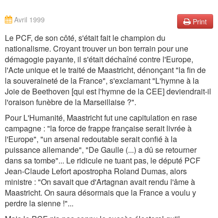
Avril 1999
Print
Le PCF, de son côté, s'était fait le champion du
nationalisme. Croyant trouver un bon terrain pour une
démagogie payante, il s'était déchaîné contre l'Europe,
l'Acte unique et le traité de Maastricht, dénonçant "la fin de
la souveraineté de la France", s'exclamant "L'hymne à la
Joie de Beethoven [qui est l'hymne de la CEE] deviendrait-il
l'oraison funèbre de la Marseillaise ?".
Pour L'Humanité, Maastricht fut une capitulation en rase
campagne : "la force de frappe française serait livrée à
l'Europe", "un arsenal redoutable serait confié à la
puissance allemande", "De Gaulle (...) a dû se retourner
dans sa tombe"... Le ridicule ne tuant pas, le député PCF
Jean-Claude Lefort apostropha Roland Dumas, alors
ministre : "On savait que d'Artagnan avait rendu l'âme à
Maastricht. On saura désormais que la France a voulu y
perdre la sienne !"...