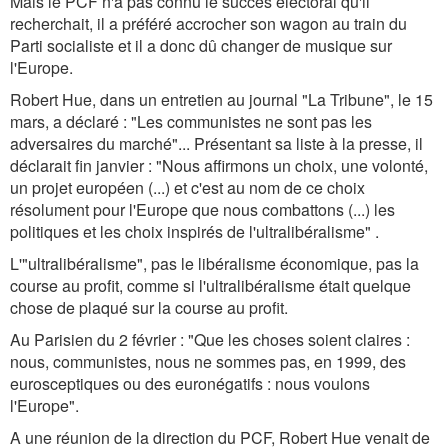
Mais le PCF n'a pas connu le succès électoral qu'il
recherchait, il a préféré accrocher son wagon au train du
Parti socialiste et il a donc dû changer de musique sur
l'Europe.
Robert Hue, dans un entretien au journal "La Tribune", le 15
mars, a déclaré : "Les communistes ne sont pas les
adversaires du marché"... Présentant sa liste à la presse, il
déclarait fin janvier : "Nous affirmons un choix, une volonté,
un projet européen (...) et c'est au nom de ce choix
résolument pour l'Europe que nous combattons (...) les
politiques et les choix inspirés de l'ultralibéralisme" .
L'"ultralibéralisme", pas le libéralisme économique, pas la
course au profit, comme si l'ultralibéralisme était quelque
chose de plaqué sur la course au profit.
Au Parisien du 2 février : "Que les choses soient claires :
nous, communistes, nous ne sommes pas, en 1999, des
eurosceptiques ou des euronégatifs : nous voulons
l'Europe".
A une réunion de la direction du PCF, Robert Hue venait de