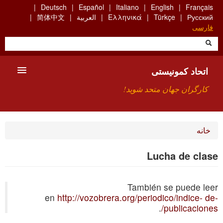
Skip
Deutsch
Español
Italiano
English
Français
to
Русский
Türkçe
Ελληνικά
العربية
简体中文
main
فارسی
content
اتحاد کمونیستی
کارگران جهان متحد شوید!
معارفه
خانه
چیست ICU
Lucha de clase
جستجو
También se puede leer
ارتباط
en
http://vozobrera.org/periodico/indice- de-
.
publicaciones/