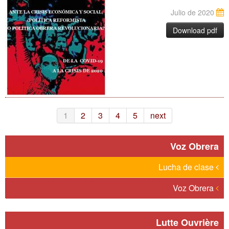
Julio de 2020
Download pdf
1
2
3
4
5
next
Voz Obrera
Lucha de clase
Voz Obrera
Lutte Ouvrière