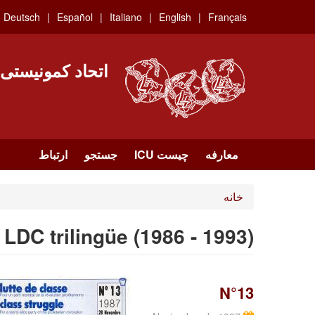
Skip
Deutsch
Español
Italiano
English
Français
to
main
content
اتحاد کمونیستی
معارفه
چیست ICU
جستجو
ارتباط
خانه
LDC trilingüe (1986 - 1993)
N°13