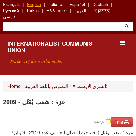
Skip
Français
English
Italiano
Español
Deutsch
to
简体中文
العربية
Ελληνικά
Türkçe
Русский
main
فارسی
content
INTERNATIONALIST COMMUNIST
UNION
Workers of the world, unite!
PRESENTATION
# الشرق الاوسط:
/
النصوص باللغة العربية
/
Home
ABOUT THE ICU
غزة : شعب يُقتّل - 2009
SEARCH
ترجمة
CONTACT
Print
غزة : شعب يقتل ( افتتاحية النضال العمالي عدد 2110 - 9 يناير/