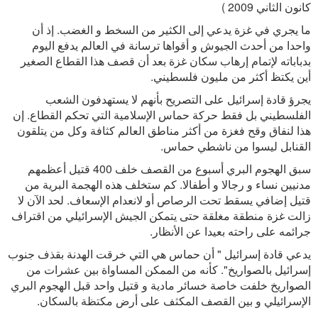
كانون الثاني 2009 )
ما يجري في غزة يدعي إلى الكثير من السخط و الغضب. إذ أن
واحدا من أحدث الجيوش و أقواها ترسانة في العالم يدفع اليوم
بدباباته لإتمام إرهاب سكان غزة بعد أن قصف هذا القطاع الصغير
أين يكتظ أكثر من مليون فلسطيني.
يجرؤ قادة إسرائيل على التصريح بأنهم لا يستهدفون الشعب
الفلسطيني بل فقط حركة حماس الإسلامية التي تحكم القطاع. إن
هذا لنفاق وقح فغزة من أكثر مناطق العالم كثافة وكل من يتلقون
القنابل ليسوا من ناشطي حماس.
سبق الهجوم البري أسبوع من القصف خلف 400 قتيل أعظمهم
مدنيين نساء و رجالا و أطفالا. كم ستخلف هذه الهجمة البرية من
قتيل إضافي يسقط تحت الرصاص أو لانعدام الإسعاف. لحد الآن لا
زالت غزة منطقة مغلقة حتى يتمكن الجيش الإسرائيلي من اقتراف
جرائمه على راحته بعيدا عن الأنظار.
يدعي قادة إسرائيل " أن حماس هي التي خرقت الهدنة بقذف جنوب
إسرائيل بالصواريخ". كأنه من الممكن المساواة بين عشرات من
الصواريخ خلفت خاصة خسائر مادية و قتيل واحد قبل الهجوم البري
الإسرائيلي و بين القصف المكثف على أرض مكتظة بالسكان.