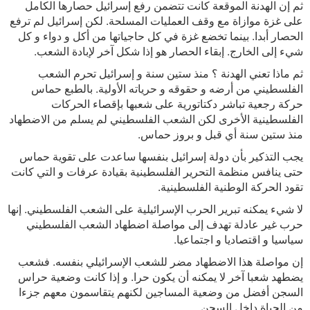
ثم إن الهدنة الموقعة كانت تتضمن رفع إسرائيل حصارها الكامل
على غزة موازاة مع وقف العمليات المسلحة. لكن إسرائيل لم ترفع
الحصار أبدا. بينما تخضع غزة في كل حاجياتها من أكل و دواء و كل
شيء إلى الخارج. إبقاء الحصار هو إذا شكل آخر لإبادة الشعب.
ثم ماذا تعني الهدنة ؟ منذ ستين سنة و إسرائيل تحرم الشعب
الفلسطيني من أرضه و حقوقه و حرياته الأولية. بالطبع حماس
حركة رجعية تباشر دكتاتورية على شعبها بإقصاء الحركات
الفلسطينية الأخرى لكن الشعب الفلسطيني لم يسلم من الاضطهاد
منذ ستين سنة أي قبل و بروز حماس.
يجب التذكير بأن دولة إسرائيل بنفسها ساعدت على تقوية حماس
حتى ينافس منظمة التحرير الفلسطينية بقيادة عرفات و التي كانت
تقود الحركة الوطنية الفلسطينية.
لا شيء يمكنه تبرير الحرب الإسرائيلية على الشعب الفلسطيني. إنها
حرب غير عادلة تهدف إلى مواصلة اضطهاد الشعب الفلسطيني
سياسيا و اقتصاديا و اجتماعيا.
إن مواصلة هذا الاضطهاد مضر للشعب الإسرائيلي بنفسه. فشعب
يضطهد شعبا آخر لا يمكنه أن يكون حرا. و إذا كانت وضعية حراس
السجن أفضل من وضعية المساجين لكنهم يتقاسمون معهم جزءا
من الحياة داخل السجن.