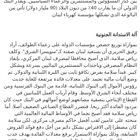
بين كبار المسؤولين والمستثمرين والزعماء السياسيين. ويقدر البنك
الدولي أن ما يقارب 40٪ من ديون البلاد (90 مليار دولار) تأتي من
البالوعة الذي تشكلها مؤسسة كهرباء لبنان.
آلة الاستدانة الجنونية
بموازاة توزيع حصص مؤسسات الدولة على زعماء الطوائف، أراد
رفيق الحريري أن يستعيد لبنان صفته كـ"سويسرا الشرق". وكلف
رياض سلامة، الذي أصبح محافظا لمصرف لبنان المركزي، بإنقاذ
النظام المصرفي وباجتذاب المستثمرين الماليين بسرعة وبشكل
كبير. فبدأ سلامة بفرض تكافؤ ثابت بين الليرة اللبنانية والدولار. ثم
وضع آليات مالية تعتمد على معدلات فائدة مرتفعة للغاية جذبت
رؤوس الأموال إلى البنوك اللبنانية، قادمة من البنوك الفرنسية ومن
مختلف أنحاء الشرق الأوسط. وقام أرباب العمل اللبنانيين في
القطاع الإنتاجي بتصفية مصانعهم لوضع أموالهم في البنك حيث كان
مردود الفائدة أكثر ربحا. فتضرر القطاع الصناعي الضعيف أصلا. أما
رياض سلامة فقد أصبح نجما في الأوساط المالية العالمية التي
منحته على عامين لقب أفضل حاكم مصرف مركزي. لكن سلامة
كان مضطرا إلى الاقتراض بشكل دائم من أجل دفع فوائد القروض
السابقة، وذلك بموازاة الاستمرار برفع معدلات الفائدة بهدف جذب