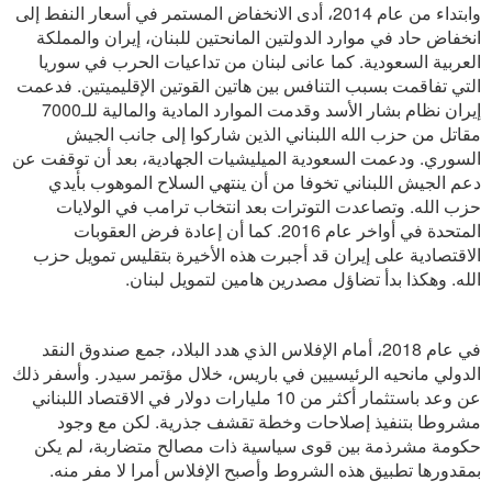
وابتداء من عام 2014، أدى الانخفاض المستمر في أسعار النفط إلى
انخفاض حاد في موارد الدولتين المانحتين للبنان، إيران والمملكة
العربية السعودية. كما عانى لبنان من تداعيات الحرب في سوريا
التي تفاقمت بسبب التنافس بين هاتين القوتين الإقليميتين. فدعمت
إيران نظام بشار الأسد وقدمت الموارد المادية والمالية للـ7000
مقاتل من حزب الله اللبناني الذين شاركوا إلى جانب الجيش
السوري. ودعمت السعودية الميليشيات الجهادية، بعد أن توقفت عن
دعم الجيش اللبناني تخوفا من أن ينتهي السلاح الموهوب بأيدي
حزب الله. وتصاعدت التوترات بعد انتخاب ترامب في الولايات
المتحدة في أواخر عام 2016. كما أن إعادة فرض العقوبات
الاقتصادية على إيران قد أجبرت هذه الأخيرة بتقليس تمويل حزب
الله. وهكذا بدأ تضاؤل مصدرين هامين لتمويل لبنان.
في عام 2018، أمام الإفلاس الذي هدد البلاد، جمع صندوق النقد
الدولي مانحيه الرئيسيين في باريس، خلال مؤتمر سيدر. وأسفر ذلك
عن وعد باستثمار أكثر من 10 مليارات دولار في الاقتصاد اللبناني
مشروطا بتنفيذ إصلاحات وخطة تقشف جذرية. لكن مع وجود
حكومة مشرذمة بين قوى سياسية ذات مصالح متضاربة، لم يكن
بمقدورها تطبيق هذه الشروط وأصبح الإفلاس أمرا لا مفر منه.