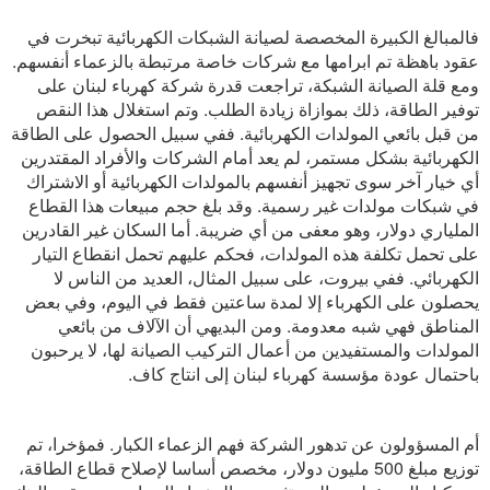
فالمبالغ الكبيرة المخصصة لصيانة الشبكات الكهربائية تبخرت في
عقود باهظة تم ابرامها مع شركات خاصة مرتبطة بالزعماء أنفسهم.
ومع قلة الصيانة الشبكة، تراجعت قدرة شركة كهرباء لبنان على
توفير الطاقة، ذلك بموازاة زيادة الطلب. وتم استغلال هذا النقص
من قبل بائعي المولدات الكهربائية. ففي سبيل الحصول على الطاقة
الكهربائية بشكل مستمر، لم يعد أمام الشركات والأفراد المقتدرين
أي خيار آخر سوى تجهيز أنفسهم بالمولدات الكهربائية أو الاشتراك
في شبكات مولدات غير رسمية. وقد بلغ حجم مبيعات هذا القطاع
الملياري دولار، وهو معفى من أي ضريبة. أما السكان غير القادرين
على تحمل تكلفة هذه المولدات، فحكم عليهم تحمل انقطاع التيار
الكهربائي. ففي بيروت، على سبيل المثال، العديد من الناس لا
يحصلون على الكهرباء إلا لمدة ساعتين فقط في اليوم، وفي بعض
المناطق فهي شبه معدومة. ومن البديهي أن الآلاف من بائعي
المولدات والمستفيدين من أعمال التركيب الصيانة لها، لا يرحبون
باحتمال عودة مؤسسة كهرباء لبنان إلى انتاج كاف.
أم المسؤولون عن تدهور الشركة فهم الزعماء الكبار. فمؤخرا، تم
توزيع مبلغ 500 مليون دولار، مخصص أساسا لإصلاح قطاع الطاقة،