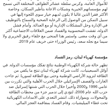
للأموال العامة، وكرس سلطة عشائر الطوائف المختلفة التي تسمح
لهم مؤسساتهم الخيرية وشبكات الاعانة بتأطير السكان، وخاصة
الأكثر فقرا الذين غالبا لا يكون لديهم خيار سوى اللجوء إليها في
سبيل التمكن من الوصول إلى الرعاية الصحية والسماح بالتوظيف
في الإدارة وحل المشكلات الإدارية أو مع العدالة. وأمام فشل
الدولة، تفشت المحسوبية والفساد ضمن العلاقات الاجتماعية أكثر
من أي وقت مضى. واستمر هذا المنحى مع خلفاء رفيق الحريري ولا
سيما مع نجله سعد، رئيس الوزراء حتى خريف عام 2019.
مؤسسة كهرباء لبنان، رمز الفساد
تظهر حالة شركة الكهرباء الوطنية نتائج تفكك مؤسسات الدولة. في
أوائل السبعينيات، كانت شركة كهرباء لبنان تنتج ما يكفي من
الطاقة لتزويد الأراضي الوطنية وحتى بيع الطاقة لسوريا. ثم جاءت
الغارات والقصف الإسرائيلي خلال الحرب الأهلية والتي تكررت بين
عامي 1996 و2000 وأخيرا خلال الحرب التي شنتها إسرائيل ضد
حزب الله عام 2006، لتؤدي إلى تدمير جزء من محطات الطاقة
والمحولات. وبموازاة ذلك، انتشر التعدي على الامدادات الكهربائية
تحت غطاء الميليشيات. وقام الفساد بمفاقمة العجز المالي.