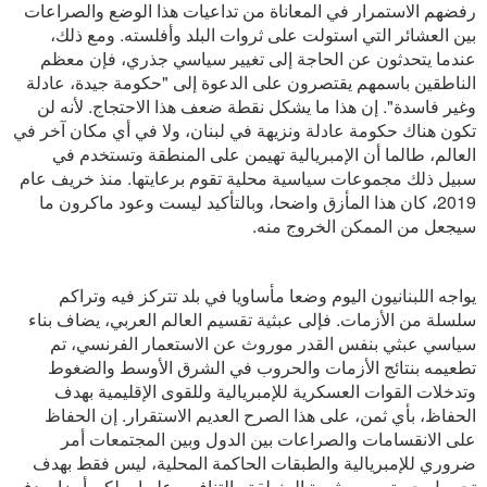
رفضهم الاستمرار في المعاناة من تداعيات هذا الوضع والصراعات
بين العشائر التي استولت على ثروات البلد وأفلسته. ومع ذلك،
عندما يتحدثون عن الحاجة إلى تغيير سياسي جذري، فإن معظم
الناطقين باسمهم يقتصرون على الدعوة إلى "حكومة جيدة، عادلة
وغير فاسدة". إن هذا ما يشكل نقطة ضعف هذا الاحتجاج. لأنه لن
تكون هناك حكومة عادلة ونزيهة في لبنان، ولا في أي مكان آخر في
العالم، طالما أن الإمبريالية تهيمن على المنطقة وتستخدم في
سبيل ذلك مجموعات سياسية محلية تقوم برعايتها. منذ خريف عام
2019، كان هذا المأزق واضحا، وبالتأكيد ليست وعود ماكرون ما
سيجعل من الممكن الخروج منه.
يواجه اللبنانيون اليوم وضعا مأساويا في بلد تتركز فيه وتراكم
سلسلة من الأزمات. فإلى عبثية تقسيم العالم العربي، يضاف بناء
سياسي عبثي بنفس القدر موروث عن الاستعمار الفرنسي، تم
تطعيمه بنتائج الأزمات والحروب في الشرق الأوسط والضغوط
وتدخلات القوات العسكرية للإمبريالية وللقوى الإقليمية بهدف
الحفاظ، بأي ثمن، على هذا الصرح العديم الاستقرار. إن الحفاظ
على الانقسامات والصراعات بين الدول وبين المجتمعات أمر
ضروري للإمبريالية والطبقات الحاكمة المحلية، ليس فقط بهدف
تحصيل حصتهم من ثروة المنطقة والتنافس عليها، ولكن أيضا بهدف