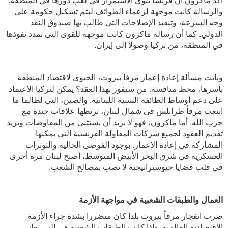
والرسالة كانت موجهة لزعماء الطوائف ليتم تشكيل حكومة على
وجه السرعة، وتنفيذ الإصلاحات التي طالب بها صندوق النقد
الدولي. كما أن رسالة ماكرون كانت موجهة للقوى التي تمدد نفوذها
في المنطقة، من تركيا وصولا إلى إيران.
وباتت مسألة إعادة إعمار مرفأ بيروت، الحيوي لاقتصاد المنطقة
بأسرها، محط منافسة. من سيفوز بهذا العقد؟ يمكن لتركيا الاعتماد
على دعم أوساط الطائفة السنية اللبنانية. والصين، التي لطالما ما
ابتغت مرفأ طرابلس في شمال لبنان، تربطها علاقات جيدة مع
حزب الله. أما ماكرون، فهو لا يريد أن يستثنى من المفاوضات ويريد
تقديم العقود لجميع شركات المقاولة الفرنسية التي يمكنها
المشاركة في إعادة الإعمار. بوجود الفوضى الحالية والتوترات
العسكرية في شرق البحر الأبيض المتوسط، أصبح لبنان مرة أخرى
في قلب قضايا جيوستراتيجية لا تصب بمصالح الشعب.
العمال والطبقات الشعبية في مواجهة الأزمة
ضرب انفجار مرفأ بيروت بلدا كان متضررا بشدة جراء الأزمة
الاقتصادية العالمية. وإذا كانت الطبقات الشعبية هي التي تعاني