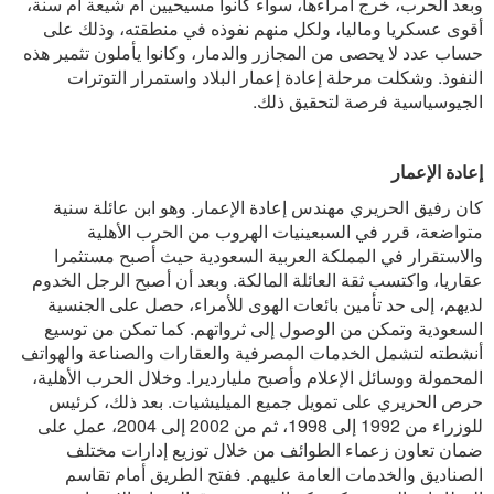
وبعد الحرب، خرج أمراءها، سواء كانوا مسيحيين أم شيعة أم سنة،
أقوى عسكريا وماليا، ولكل منهم نفوذه في منطقته، وذلك على
حساب عدد لا يحصى من المجازر والدمار، وكانوا يأملون تثمير هذه
النفوذ. وشكلت مرحلة إعادة إعمار البلاد واستمرار التوترات
الجيوسياسية فرصة لتحقيق ذلك.
إعادة الإعمار
كان رفيق الحريري مهندس إعادة الإعمار. وهو ابن عائلة سنية
متواضعة، قرر في السبعينيات الهروب من الحرب الأهلية
والاستقرار في المملكة العربية السعودية حيث أصبح مستثمرا
عقاريا، واكتسب ثقة العائلة المالكة. وبعد أن أصبح الرجل الخدوم
لديهم، إلى حد تأمين بائعات الهوى للأمراء، حصل على الجنسية
السعودية وتمكن من الوصول إلى ثرواتهم. كما تمكن من توسيع
أنشطته لتشمل الخدمات المصرفية والعقارات والصناعة والهواتف
المحمولة ووسائل الإعلام وأصبح مليارديرا. وخلال الحرب الأهلية،
حرص الحريري على تمويل جميع الميليشيات. بعد ذلك، كرئيس
للوزراء من 1992 إلى 1998، ثم من 2002 إلى 2004، عمل على
ضمان تعاون زعماء الطوائف من خلال توزيع إدارات مختلف
الصناديق والخدمات العامة عليهم. ففتح الطريق أمام تقاسم