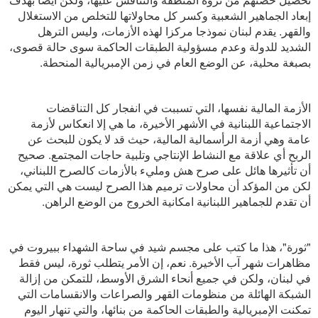
إبعاد الجماهير الشعبية وكسر كل محاولاتها للتخلص من الاستغلال
والقهر. يقدم لبنان نموذجا مركزا لهذه الأزمات، وليس الترهل
الشديد للدولة وعدم مسؤولية الطبقات الحاكمة سوى حالة قصوى،
بصبغة محلية، عن الوضع العام في زمن الإمبريالية المنحطة.
الأزمة المالية نفسها، التي تسببت في انفجار كل التناقضات
الاجتماعية اللبنانية في الأشهر الأخيرة، ما هي إلا انعكاس لأزمة
عامة وهي أزمة الرأسمالية المالية، حيث قد لا يكون للبحث عن
الربح أي علاقة مع النشاط الإنتاجي وتلبية حاجات المجتمع. صحيح
أن تأثيرها هائل على صرح هش ومليء بالأزمات كالصرح اللبناني،
لكن من المؤكد أن محاولات ترميم هذا الصرح ليست هي التي يمكن
أن تقدم للجماهير اللبنانية امكانية الخروج من الوضع الراهن.
"ثورة"، هذا ما كتب على مجسم شيد في ساحة الشهداء ببيروت في
مظاهرات شهر آب الأخيرة. نعم، إن الأمر يتطلب ثورة، ليس فقط
في لبنان، ولكن في جميع أنحاء الشرق الأوسط، للتمكن من إزالة
الشبكة الهائلة من منظومات القهر والصراعات والانقسامات التي
تمكنت الإمبريالية والطبقات الحاكمة من بنائها، والتي تنهار اليوم