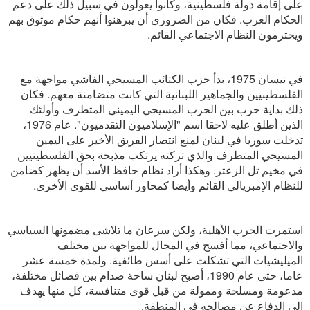
على إقامة دولة فلسطينية، وكانوا يعولون في سبيل ذلك على دعم
الحكام العرب. فكان من الضروري أن يبرهنوا أنهم حكام موثوق بهم
ويحترمون النظام الاجتماعي القائم.
في نيسان 1975، بدأ حزب الكتائب المسيحي الفاشي مواجهة مع
الفلسطينيين والجماهير اللبنانية التي كانت متضامنة معهم. فكان
ذلك بداية حرب بين الحزب المسيحي اليميني المتطرف وأولئك
الذين أطلق عليه لاحقا اسم "الإسلاميون التقدميون". عام 1976،
تدخلت سوريا في لبنان لمنع انتصار الفريق الأخير على اليمين
المسيحي المتطرف والذي تركته يرتكب مذبحة بحق الفلسطينيين
في مخيم تل الزعتر. وهكذا أراد نظام حافظ الأسد أن يظهر كضامن
للنظام الإمبريالي القائم وأيضا كمحاور أساسي للقوى الأخرى.
استمرت الحرب الأهلية، ولكن سرعان ما تلاشى مضمونها السياسي
والاجتماعي، مما أفسح في المجال للمواجهة بين مختلف
الميليشيات التي تشكلت على أسس طائفية. ولمدة خمسة عشر
عاما، حتى عام 1990، أصبح لبنان ساحة صدام بين فصائل مختلفة،
مدعومة ومسلحة وممولة من قبل قوى متنافسة، كل منها يهدف
إلى الدفاع عن مصالحه في المنطقة.