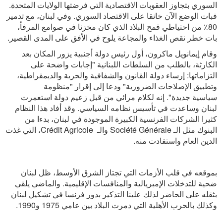
السوري بتجاوز العقوبات الاقتصادية التي فرضتها الولايات المتحدة.
فبات الوضع الآن خانقا على الاقتصاد السوري. وفي لبنان، مع تدمير
80٪ من احتياطي قمح البلاد الذي كان مخزنا في صوامع المرفأ،
بات خطر نقص الغذاء والمجاعة يلوح في الأفق على المدى القصير.
وقام إيمانويل ماكرون، أول رئيس دولة أجنبية يزور المكان بعد
الكارثة، بالطلب من السلطات اللبنانية "إجابات واضحة على
التزاماتها: إرساء دولة القانون والشفافية والحرية والديمقراطية،
وتطبيق الإصلاحات الضرورية" ودعا إلى إقرار "منظومة
سياسية جديدة". إنه لكلام مرائي من قبل زعيم دولة استعمرت
لبنان وساعدت في تأسيس نظامه السياسي. وقد أفاد هذا النظام
كثيرا الشركات الفرنسية الكبيرة الموجودة في لبنان، بدءا من
البنوك مثل الـ
Société Générale
والـ
Crédit Agricole
، التي غذت
الدين العام واستفادت منه.
بموقعه في قلب الأزمات التي تجتاز الشرق الأوسط، ظل لبنان
ضحية للتدخلات الإمبريالية والمنافسات الإقليمية. والماضي يلقي
بثقله على الحاضر لذلك علينا التذكير بدور فرنسا في تشكيل لبنان
وكذلك بالحرب الأهلية التي دمرت البلاد بين عامي 1975 و1990.