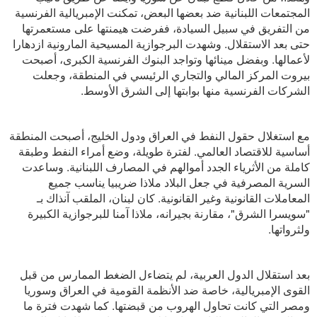
المجتمعات اللبنانية ضد بعضها البعض، تمكنت الإمبريالية الفرنسية
من التفريق في سبيل السيادة، ففرضت هيمنتها على مستعمرتها
حتى بعد الاستقلال. وشهدت البرجوازية المسيحية المارونية ازدهارا
لأعمالها. وبفضل مينائها وتواجد البنوك الفرنسية الكبرى، أصبحت
بيروت المركز المالي والتجاري الرئيسي في المنطقة، وجعلت
الشركات الفرنسية منها بوابتها إلى الشرق الأوسط.
مع استغلال حقول النفط في العراق ودول الخليج، أصبحت المنطقة
أساسية للاقتصاد العالمي. لفترة طويلة، وضع أمراء النفط وطبقة
كاملة من الأثرياء الجدد أموالهم في المصارف اللبنانية. وساعدت
السرية المصرفية في جعل البلاد ملاذا ضريبيا يناسب جميع
المعاملات القانونية وغير القانونية. كان لبنان، الملقب آنذاك بـ
"سويسرا الشرق"، مقارنة بجيرانه، ملاذا آمنا للبرجوازية الكبيرة
ولثرواتها.
بعد استقلال الدول العربية، لم يتضاءل الضغط الممارس من قبل
القوى الإمبريالية، خاصة ضد الأنظمة القومية في العراق وسوريا
ومصر التي كانت تحاول الهروب من قبضتها. كما شهدت فترة ما