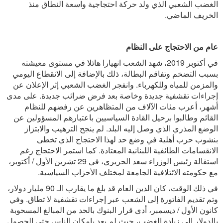
الغضب الشعبي الذي ولد حركة احتجاجية واسعة النطاق منذ
الخريف الماضي.
عام من الاحتجاج على النظام
في أكتوبر 2019، شهد الشعب انهيارا هائلا في مستوى معيشته
بسبب التضخم وتفاقم البطالة، ذلك بالإضافة إلى الانقطاع اليومي
والمزمن للمياه وللكهرباء. وانفجر الغضب الشعبي إثر الإعلان عن
إجراءات تقشفية جديدة وخاصة بعد فرض ضرائب جديدة. على مدى
أشهر، أعرب مئات الآلاف من المتظاهرين عن رفضهم للنظام
القائم وطالبوا برحيل القادة السياسيين باعتبارهم المسؤولين عن
الوضع المذري الذي وصل إليه البلد. لم ينجح الترهيب والابتزاز
بنشوب حرب أهلية في وضع حد لهذا الاحتجاج الذي تخطى
الانقسامات الطائفية اللبنانية المعتادة. كما استمر الاحتجاج رغم
استقالة رئيس الوزراء سعد الحريري، في 29 تشرين الأول / أكتوبر،
مع حكومته الائتلافية الجامعة لمختلف الأحزاب السياسية.
في ذلك الوقت، كان الدين العام قد بلغ ما يقارب الـ 90 مليار دولار،
وتم تقديم الفاتورة إلى الشعب عبر إجراءات تقشفية لا تطاق. وفي
كانون الأول / ديسمبر، أدى قرار البنوك بالحد من المبالغ المسحوبة
بالدولار إلى زيادة الغضب، حيث لم يعد بإمكان الناس حتى الحصول