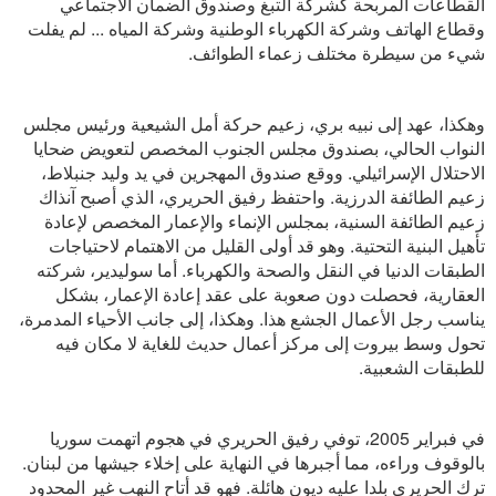
القطاعات المربحة كشركة التبغ وصندوق الضمان الاجتماعي
وقطاع الهاتف وشركة الكهرباء الوطنية وشركة المياه ... لم يفلت
شيء من سيطرة مختلف زعماء الطوائف.
وهكذا، عهد إلى نبيه بري، زعيم حركة أمل الشيعية ورئيس مجلس
النواب الحالي، بصندوق مجلس الجنوب المخصص لتعويض ضحايا
الاحتلال الإسرائيلي. ووقع صندوق المهجرين في يد وليد جنبلاط،
زعيم الطائفة الدرزية. واحتفظ رفيق الحريري، الذي أصبح آنذاك
زعيم الطائفة السنية، بمجلس الإنماء والإعمار المخصص لإعادة
تأهيل البنية التحتية. وهو قد أولى القليل من الاهتمام لاحتياجات
الطبقات الدنيا في النقل والصحة والكهرباء. أما سوليدير، شركته
العقارية، فحصلت دون صعوبة على عقد إعادة الإعمار، بشكل
يناسب رجل الأعمال الجشع هذا. وهكذا، إلى جانب الأحياء المدمرة،
تحول وسط بيروت إلى مركز أعمال حديث للغاية لا مكان فيه
للطبقات الشعبية.
في فبراير 2005، توفي رفيق الحريري في هجوم اتهمت سوريا
بالوقوف وراءه، مما أجبرها في النهاية على إخلاء جيشها من لبنان.
ترك الحريري بلدا عليه ديون هائلة. فهو قد أتاح النهب غير المحدود