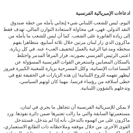
ادعاءات الإمبريالية الفرنسية
اليوم، ليس للشعب اللبناني شيء إيجابي يأمله من خطة صندوق
النقد الدولي. فهي، في محاولة لاستعادة التوازن المالي، تهدف فقط
إلى زيادة الفاتورة على الشعب. كما أن ليس للشعب ما يأمله من
ماكرون الذي زار لبنان مرتين خلال ثلاثة أسابيع، متظاهرا بفهم
سخطه ومدعيا الرغبة بالعمل لتخفيف العبء عنه. في كل زيارة،
اعتنى الرئيس الفرنسي بصورته، فزار المرفأ المدمر واختلط
بالسكان المصابين واستعرض القوات الفرنسية المسؤولة عن
المساعدات الإنسانية، وكلل المسرحية بزيارة للمغنية الكبيرة فيروز
ليظهر تفهمه للروح اللبنانية! إن هذه الزيارات في الحقيقة تقع في
خطى أسلافه من رؤساء فرنسا، مهما كان لونهم السياسي،
وتدخلهم بالشؤون اللبنانية.
لا يمكن للإمبريالية الفرنسية أن تتجاهل ما يجري في لبنان،
مستعمرتها السابقة والتي ما زالت تعتبرها ضمن دائرة نفوذها. ورد
ماكرون على من اتهموه بالتدخل، بأنه إذا لم يتدخل، فستتدخل
القوى الأخرى. من خلال موقفه وملاحظاته ذات الطابع الاستعماري،
أكد ماكرون أن فرنسا تنوي الاستمرار في لعب دورها في المنطقة.