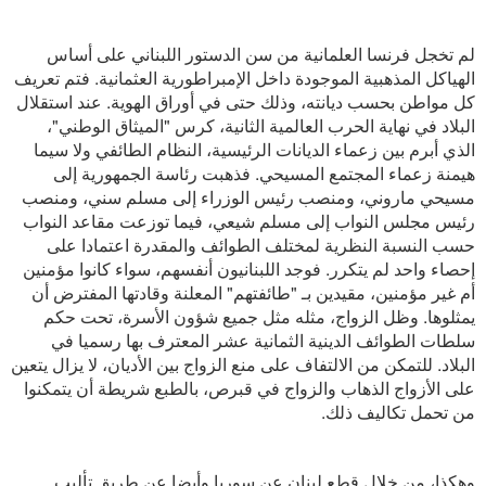
لم تخجل فرنسا العلمانية من سن الدستور اللبناني على أساس
الهياكل المذهبية الموجودة داخل الإمبراطورية العثمانية. فتم تعريف
كل مواطن بحسب ديانته، وذلك حتى في أوراق الهوية. عند استقلال
البلاد في نهاية الحرب العالمية الثانية، كرس "الميثاق الوطني"،
الذي أبرم بين زعماء الديانات الرئيسية، النظام الطائفي ولا سيما
هيمنة زعماء المجتمع المسيحي. فذهبت رئاسة الجمهورية إلى
مسيحي ماروني، ومنصب رئيس الوزراء إلى مسلم سني، ومنصب
رئيس مجلس النواب إلى مسلم شيعي، فيما توزعت مقاعد النواب
حسب النسبة النظرية لمختلف الطوائف والمقدرة اعتمادا على
إحصاء واحد لم يتكرر. فوجد اللبنانيون أنفسهم، سواء كانوا مؤمنين
أم غير مؤمنين، مقيدين بـ "طائفتهم" المعلنة وقادتها المفترض أن
يمثلوها. وظل الزواج، مثله مثل جميع شؤون الأسرة، تحت حكم
سلطات الطوائف الدينية الثمانية عشر المعترف بها رسميا في
البلاد. للتمكن من الالتفاف على منع الزواج بين الأديان، لا يزال يتعين
على الأزواج الذهاب والزواج في قبرص، بالطبع شريطة أن يتمكنوا
من تحمل تكاليف ذلك.
وهكذا، من خلال قطع لبنان عن سوريا وأيضا عن طريق تأليب