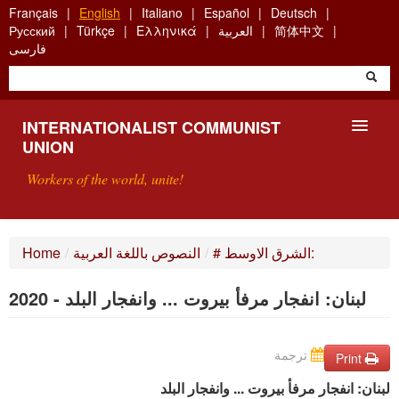
Skip
Français
English
Italiano
Español
Deutsch
to
简体中文
العربية
Ελληνικά
Türkçe
Русский
main
فارسی
content
INTERNATIONALIST COMMUNIST
UNION
Workers of the world, unite!
PRESENTATION
# الشرق الاوسط:
/
النصوص باللغة العربية
/
Home
ABOUT THE ICU
لبنان: انفجار مرفأ بيروت ... وانفجار البلد - 2020
SEARCH
ترجمة
CONTACT
Print
لبنان: انفجار مرفأ بيروت
.
.. وانفجار البلد