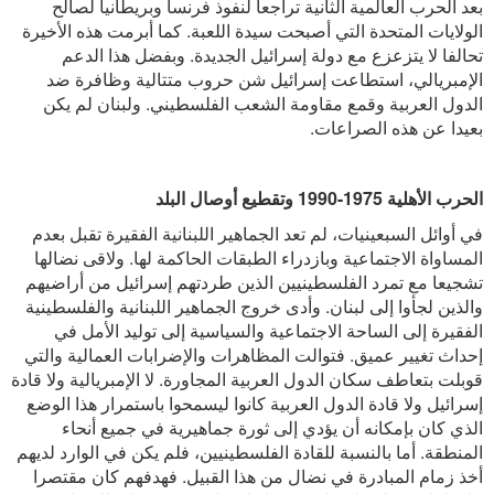
بعد الحرب العالمية الثانية تراجعا لنفوذ فرنسا وبريطانيا لصالح
الولايات المتحدة التي أصبحت سيدة اللعبة. كما أبرمت هذه الأخيرة
تحالفا لا يتزعزع مع دولة إسرائيل الجديدة. وبفضل هذا الدعم
الإمبريالي، استطاعت إسرائيل شن حروب متتالية وظافرة ضد
الدول العربية وقمع مقاومة الشعب الفلسطيني. ولبنان لم يكن
بعيدا عن هذه الصراعات.
الحرب الأهلية 1975-1990 وتقطيع أوصال البلد
في أوائل السبعينيات، لم تعد الجماهير اللبنانية الفقيرة تقبل بعدم
المساواة الاجتماعية وبازدراء الطبقات الحاكمة لها. ولاقى نضالها
تشجيعا مع تمرد الفلسطينيين الذين طردتهم إسرائيل من أراضيهم
والذين لجأوا إلى لبنان. وأدى خروج الجماهير اللبنانية والفلسطينية
الفقيرة إلى الساحة الاجتماعية والسياسية إلى توليد الأمل في
إحداث تغيير عميق. فتوالت المظاهرات والإضرابات العمالية والتي
قوبلت بتعاطف سكان الدول العربية المجاورة. لا الإمبريالية ولا قادة
إسرائيل ولا قادة الدول العربية كانوا ليسمحوا باستمرار هذا الوضع
الذي كان بإمكانه أن يؤدي إلى ثورة جماهيرية في جميع أنحاء
المنطقة. أما بالنسبة للقادة الفلسطينيين، فلم يكن في الوارد لديهم
أخذ زمام المبادرة في نضال من هذا القبيل. فهدفهم كان مقتصرا