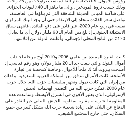
رؤوس الأموال. فبلغت أسعار الفائدة نسب تراوحت بين 6٪ و20٪،
وذلك حسب ثروة المودعين، وإلى ما يناهز الـ 40٪ لبونات الخزانة.
على شاكلة المباني الحديثة الشاهقة التي تم بناؤها في العاصمة،
تواصل سعر الفائدة منحاه إلى الارتفاع حتى أن وجد البنك المركزي
نفسه في ربيع عام 2020، غير قادر على دفع الفائدة، فانتهى سباق
الاستدانة الجنوني. إذ بلغ دين العام الـ 90 مليار دولار، أي ما يعادل
170٪ من الناتج المحلي الإجمالي، وأعلنت الدولة عن إفلاسها.
كانت الفترة الممتدة بين عامي 2006 و2010 أوج مرحلة اجتذاب
أموال البنوك والتي بلغت حد الـ 20 مليار دولار، وهو رقم قياسي. إذ
أصبحت بيروت آنذاك ملجأ للأموال، وخاصة كمحطة في تجارة
الأسلحة. كانت الأموال تتدفق من المملكة العربية السعودية، وكذلك
من إيران التي كانت تمول وتجهز ميليشيات حزب الله. خلال حرب
عام 2006، تمكن حزب الله من التصدي لهجمات الجيش
الإسرائيلي، الذي يعتبر الأقوى في الشرق الأوسط. وساعدت هذه
المقاومة الشرسة، مقارنة بمقاومة الجيش اللبناني غير القادر على
الدفاع عن البلاد، على زيادة شعبية حزب الله بشكل كبير بين جميع
السكان، حتى خارج المجتمع الشيعي.