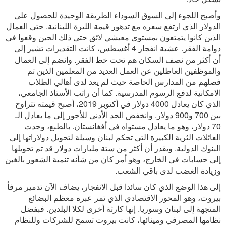
وأصبح اللجوء إلى السوق السوداء الطريقة الوحيدة للحصول على
الدولار الذي ارتفع سعره مع تدهور قيمة الليرة اللبنانية. حتى العمال
الذين كانوا يتمتعون بمستوى معيشي لائق حتى ذلك الحين وقعوا في
دوامة الفقر. عشية انفجار 4 أغسطس، كانت التقديرات تشير إلى
أن أكثر من نصف السكان هم تحت خط الفقر. وانضم إلى العمال
والموظفين العاطلين عن العمل العديد من المعلمين الذين تم
فصلهم من المدارس الخاصة حيث لم يعد لدى أهالي الطلاب
الامكانية لدفع الرسوم المدرسية. كما أن راتب الأستاذ الجامعي،
الذي كان يعادل 4000 دولار في أكتوبر 2019، أصبح قيمته تتراوح
بين 700 و900 دولار. وانخفض الحد الأدنى للأجور إلى ما يعادل الـ
70 دولار، وهو ما يعادل مستواه في أفغانستان. بالطبع، وجدت
العائلات الثرية الكبيرة التي تحكم لبنان وسيلة لتحويل دولاراتها إلى
البنوك الدولية. ويقدر أن أكثر من ستة مليارات دولار قد تم تحويلها
إلى حسابات في الخارج، وهو أمر كان من شأنه تنمية الشعور بالغبن
وزيادة الغضب لدى باقي الشعب.
إلى هذا الوضع الذي كان سائدا قبل الانفجار، يضاف الآن تدمير مرفأ
بيروت، وهو المحور الاقتصادي الذي تمر عبره معظم البضائع
المتجهة إلى لبنان وسوريا. إنها كارثة أخرى لكلا البلدين. فبفضل
نظامها المصرفي ومينائها، كانت بيروت تسمح للشركات وللنظام