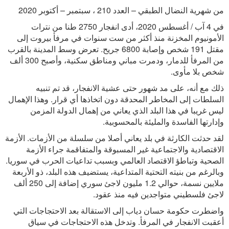
من شهرية النضال الطبقي
–
العدد 210 ، سبتمبر – أكتوبر 2020
في 4 آب / أغسطس 2020، أدى انفجار 2750 طنا من نترات
الأمونيوم المخزنة منذ أكثر من ست سنوات في مرفأ بيروت إلى
مقتل 191 شخص وإصابة 6800 جريح. تعرض وسط المدينة بالقرب
من المرفأ للدمار، ودمرت مباني ومناطق سكنية، وأصبح 300 ألف
شخص بلا مأوى.
ذلك مع أنه، على مد شهور حتى عشية الانفجار، قد تم تنبيه
السلطات إلى المخاطر المحدقة دون اتخاذها أي قرار. وهذا الإهمال
ليس غريبا في هذا البلد الذي يعاني من إهمال الدولة المزمن
وإدارتها الفاسدة والمليئة بالمحسوبية.
لقد حدثت الكارثة في بلد يعاني أصلا من سلسلة من الأزمات. الأزمة
الاقتصادية والاجتماعية غير المسبوقة والمتفاقمة جراء الأزمة
الصحية وتباطؤ الاقتصاد العالمي وبسبب تداعيات الحرب في سوريا.
وبالرغم من بنيته التحتية المتداعية، يستضيف هذه البلد، ذو الأربعة
ملايين نسمة، حوالي 1.2 مليون لاجئ سوري إضافة إلى 250 ألف
لاجئ فلسطيني متواجدين فيه منذ عقود.
واضطرت حكومة حسان دياب إلى الاستقالة بعد الاحتجاجات التي
أعقبت الانفجار في المرفأ. وتدخل هذه الاحتجاجات في سياق