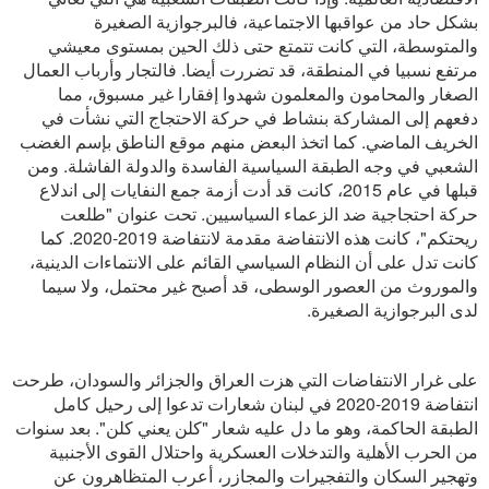
بشكل حاد من عواقبها الاجتماعية، فالبرجوازية الصغيرة
والمتوسطة، التي كانت تتمتع حتى ذلك الحين بمستوى معيشي
مرتفع نسبيا في المنطقة، قد تضررت أيضا. فالتجار وأرباب العمال
الصغار والمحامون والمعلمون شهدوا إفقارا غير مسبوق، مما
دفعهم إلى المشاركة بنشاط في حركة الاحتجاج التي نشأت في
الخريف الماضي. كما اتخذ البعض منهم موقع الناطق بإسم الغضب
الشعبي في وجه الطبقة السياسية الفاسدة والدولة الفاشلة. ومن
قبلها في عام 2015، كانت قد أدت أزمة جمع النفايات إلى اندلاع
حركة احتجاجية ضد الزعماء السياسيين. تحت عنوان "طلعت
ريحتكم"، كانت هذه الانتفاضة مقدمة لانتفاضة 2019-2020. كما
كانت تدل على أن النظام السياسي القائم على الانتماءات الدينية،
والموروث من العصور الوسطى، قد أصبح غير محتمل، ولا سيما
لدى البرجوازية الصغيرة.
على غرار الانتفاضات التي هزت العراق والجزائر والسودان، طرحت
انتفاضة 2019-2020 في لبنان شعارات تدعوا إلى رحيل كامل
الطبقة الحاكمة، وهو ما دل عليه شعار "كلن يعني كلن". بعد سنوات
من الحرب الأهلية والتدخلات العسكرية واحتلال القوى الأجنبية
وتهجير السكان والتفجيرات والمجازر، أعرب المتظاهرون عن