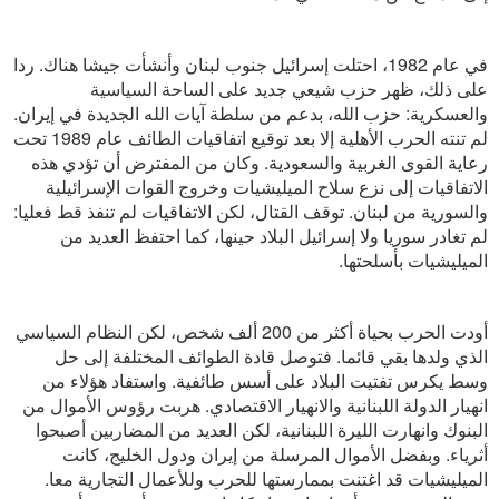
في عام 1982، احتلت إسرائيل جنوب لبنان وأنشأت جيشا هناك. ردا
على ذلك، ظهر حزب شيعي جديد على الساحة السياسية
والعسكرية: حزب الله، بدعم من سلطة آيات الله الجديدة في إيران.
لم تنته الحرب الأهلية إلا بعد توقيع اتفاقيات الطائف عام 1989 تحت
رعاية القوى الغربية والسعودية. وكان من المفترض أن تؤدي هذه
الاتفاقيات إلى نزع سلاح الميليشيات وخروج القوات الإسرائيلية
والسورية من لبنان. توقف القتال، لكن الاتفاقيات لم تنفذ قط فعليا:
لم تغادر سوريا ولا إسرائيل البلاد حينها، كما احتفظ العديد من
الميليشيات بأسلحتها.
أودت الحرب بحياة أكثر من 200 ألف شخص، لكن النظام السياسي
الذي ولدها بقي قائما. فتوصل قادة الطوائف المختلفة إلى حل
وسط يكرس تفتيت البلاد على أسس طائفية. واستفاد هؤلاء من
انهيار الدولة اللبنانية والانهيار الاقتصادي. هربت رؤوس الأموال من
البنوك وانهارت الليرة اللبنانية، لكن العديد من المضاربين أصبحوا
أثرياء. وبفضل الأموال المرسلة من إيران ودول الخليج، كانت
الميليشيات قد اغتنت بممارستها للحرب وللأعمال التجارية معا.