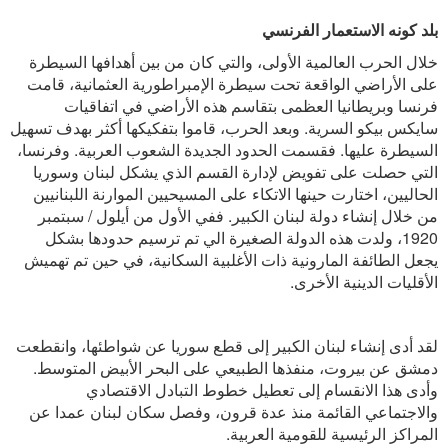
بلد كونه الاستعمار الفرنسي
خلال الحرب العالمية الأولى، والتي كان من بين أهدافها السيطرة
على الأراضي الواقعة تحت سيطرة الإمبراطورية العثمانية، قامت
فرنسا وبريطانيا العظمى بتقاسم هذه الأراضي في اتفاقيات
سايكس بيكو السرية. وبعد الحرب، قاموا بتفكيكها أكثر بهدف تسهيل
السيطرة عليها. فقسمت الحدود الجديدة الشعوب العربية. وفرنسا،
التي حصلت على تفويض لإدارة القسم الذي يشكل لبنان وسوريا
الحاليين، اختارت حينها الاتكاء على المسيحيين الموارنة اللبنانيين
من خلال إنشاء دولة لبنان الكبير. ففي الأول من أيلول / سبتمبر
1920، ولدت هذه الدولة الصغيرة الي تم ترسيم حدودها بشكل
يجعل الطائفة المارونية ذات الأغلبية السكانية، في حين تم تهميش
الأقليات الدينية الأخرى.
لقد أدى إنشاء لبنان الكبير إلى قطع سوريا عن شواطئها، وانقطعت
دمشق عن بيروت، منفذها الطبيعي على البحر الأبيض المتوسط.
وأدى هذا الانقسام إلى تعطيل خطوط التبادل الاقتصادي
والاجتماعي القائمة منذ عدة قرون، وفصل سكان لبنان عمدا عن
المراكز الرئيسية للقومية العربية.