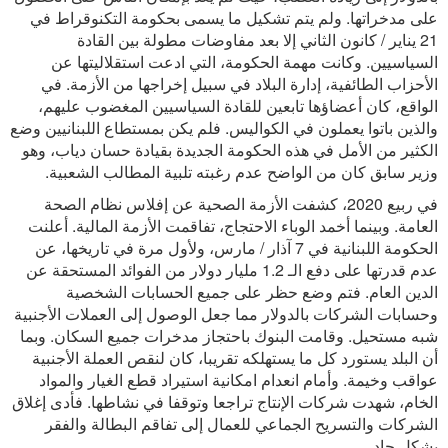
على مدخراتها. ولم يتم تشكيل ما يسمى بحكومة التكنوقراط في
21 يناير / كانون الثاني إلا بعد مفاوضات مطولة بين القادة
السياسيين. وكانت مهمة الحكومة، التي ادعت استقلاليتها عن
الأحزاب الطائفية، إدارة البلاد في سبيل إخراجها من الأزمة. في
الواقع، كان أعضاؤها تابعين للقادة السياسيين المغضوب عليهم،
والذين باتوا يعملون في الكواليس. فلم يكن بمستطاع اللبنانيين وضع
الكثير من الأمل في هذه الحكومة الجديدة بقيادة حسان دياب، وهو
وزير سابق كان من الواضح عدم رغبته تلبية المطالب الشعبية.
في ربيع 2020، كشفت الأزمة الصحية عن إفلاس نظام الصحة
العامة. وبينما أخمد الوباء الاحتجاج، تفاقمت الأزمة المالية. أعلنت
الحكومة اللبنانية في 7 آذار / مارس، ولأول مرة في تاريخها، عن
عدم قدرتها على دفع الـ 1.2 مليار دولار من الفوائد المستحقة عن
الدين العام. فتم وضع حظر على جميع الحسابات الشخصية
وحسابات الشركات بالدولار مما جعل الوصول إلى العملات الأجنبية
شبه مستحيل. وقامت البنوك باحتجاز مدخرات جميع السكان. وبما
أن البلد يستورد كل ما يستهلكه تقريبا، كان لنقص العملة الأجنبية
عواقب وخيمة. وأمام انعدام امكانية استيراد قطع الغيار والمواد
الخام، شهدت شركات الإنتاج تراجعا وتوقفا في نشاطها. فأدى إغلاق
الشركات والتسريح الجماعي للعمال إلى تفاقم البطالة والفقر
بشكل حاد.