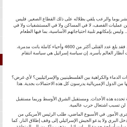
شر يوما والرعب يلقي بظلاله على ذلك القطاع الصغير. فليس
ن عمليات القصف، لا في المساكن ولا في المستشفيات ولا في
وليس بإمكانهم تلبية احتياجاتهم الأساسية، بما فيها الطعام
فقد بلغ عدد القتلى أكثر من
4600
وأحياء كاملة باتت مدمرة،
نظار العالم بأسره. إن سياسة إسرائيل هي سياسة انتقام
الدماء والكراهية بين الفلسطينيين والإسرائيليين؟ لأي غرض؟
 من الدول الإمبريالية يدرسون كل هذه الاحتمالات بجدية. هذا
مة تحدده هذه الأحداث. ومستقبل الشرق الأوسط وربما مستقبل
ها لن تسبب اشتعال حرب عالمية.
مجرى الأمور. في الأسبوع الماضي، طلب الرئيس الأمريكي من
تدخل البري ولا يدعو الجيش الإسرائيلي إلى وقف إطلاق النار. كما
أرسلت أسلحة جديدة إلى إسرائيل. وذهب ماكرون إلى المنطقة