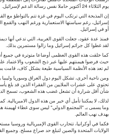
يوم الثلاثاء
24
أكتوبر حاملا نفس رسالة الدعم لإسرائيل.
إن المذبحة التي ترتكب اليوم في غزة تتم بالتواطؤ مع الق
إسرائيل، رغم سياستها الاستعمارية ورغم النهب والقمع ا
أو في إسرائيل.
فمنذ عدة عقود، جعلت القوى الغربية، التي تدعي أنها ديم
لقد غطوا كل جرائم إسرائيل وما زالوا مستمرين بذلك.
كما خلقت هذه القوى العظمى أوضاعا متوترة في جميع أن
حيث فرضوا هيمنتهم عليها عبر ذبح الشعوب والاعتماد على 
لم تعد هذه الأنظمة السياسية طيعة بشكل كاف، قامت ب
ومن ناحية أخرى، تشكل اليوم دول العراق وسوريا وليبيا ول
تحتوي على عشرات الملايين من الفقراء الذين قد بلغ يأس
شأن أقل شرارة أن تشعل غضب هذه الشعوب، تسمح الدول ال
لذلك، لا يمكننا تأمل أي خير من هذه الدول الامبريالية.
وما يسمى بـ
"
المجتمع الدولي
"
ليس سوى غطاء لهيمنة هذه 
بهدف نهب العالم.
فكما في أوكرانيا، تتحارب القوى الإمبريالية وروسيا مستخ
الولايات المتحدة والصين لتبلغ حد صراع مسلح. وجميع الق