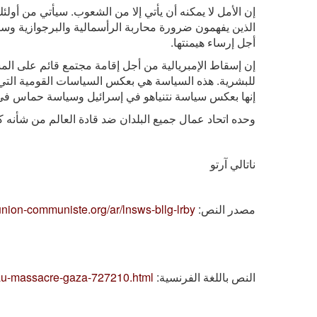
إن الأمل لا يمكنه أن يأتي إلا من الشعوب. سيأتي من أولئك
الذين يفهمون ضرورة محاربة الرأسمالية والبرجوازية و
أجل إرساء هيمنتها.
إن إسقاط الإمبريالية من أجل إقامة مجتمع قائم على المس
للبشرية. هذه السياسة هي بعكس السياسات القومية الت
إنها بعكس سياسة نتنياهو في إسرائيل وسياسة حماس ف
وحده اتحاد عمال جميع البلدان ضد قادة العالم من شأنه كس
ناتالي آرتو
مصدر النص:
union-communiste.org/ar/lnsws-bllg-lrby
النص باللغة الفرنسية:
te-au-massacre-gaza-727210.html