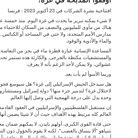
افتتاحية نشرة الشركات في 23 أكتوبر 2023 - فرنسا
لا شيء يمكنه تبرير ما يحدث في غزة اليوم. منذ خمسة ع
هناك من مأوى للمليونين والنصف من السكان للاحتماء م
مدارس الأمم المتحدة، ولا حتى في المساجد أو الكنائس.... 
والماء والأدوية والوقود.
المساعدة الإنسانية عبارة قطرة ماء في بحر من التعاسة. 
والمستشفيات مكتظة بالجرجى. والكارثة هذه تستمر تحت أ
عشوائي، ولا يمكن لأحد الزعم بأنه لا يعرف.
وربما الأسوأ لم يأت بعد.
هل سيدخل الجيش الإسرائيلي إلى غزة؟ هل سيوسع فجوات 
لاحتلال غزة؟ لتدمير جزء منها؟ دولة إسرائيل ومستشاريها
وحده يدل على درجة الهمجية التي وصل إليها العالم.
إن مستقبل الفلسطينيين والإسرائيليين في العقود القاد
العالم كله مرتبط بهذه الأهداف حيث أن لا شيئا يضمن أن
حتى قادة القوى الكبرى، أولهم بايدن، لا يمكنهم ضمان 
نتنياهو
"
ألا ينساق بالغضب
"
، لكنه لا يقوم بالحؤول دون ال
أرسلت الولايات المتحدة حاملتي طائرات إلى المنطقة و