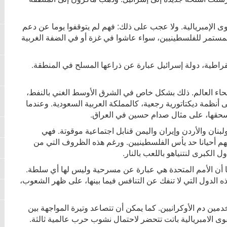
وى الإمبريالية. ولا عجب على ذلك: فهم لم يتوقفوا يوما عن دعم
لمستمر للفلسطينيين، سواء عاشوا في غزة أو في الضفة الغربية
قراطية، دولة إسرائيل عبارة عن ذراعها المسلح في المنطقة.
حاء العالم. ذلك بشكل خاص في الشرق الأوسط الغني بالنفط،
أنظمة ديكتاتورية رجعية، كالمملكة العربية السعودية. وعندما
سحقها، على مثال صدام حسين في العراق.
بنان والأردن وإيران واليمن قنابل اجتماعية موقوتة. فهي
هم أحيانا حد يأس الفلسطينيين. ورغم هذه الظروف التي من
كبرى لنتنياهو باللعب بالنار.
 كما أن الأمم المتحدة هي عبارة عن مسرحية وليس لها أي سلطة.
الدول التي لا تنفك عن التنافس فيما بينها، على ظهر الشعوب،
دمين دم الأوكرانيين. كما يمكن أن تتصاعد وتيرة المواجهة بين
وى الامبريالية باتت تتحضر لاحتمال نشوب حرب عالمية ثالثة.