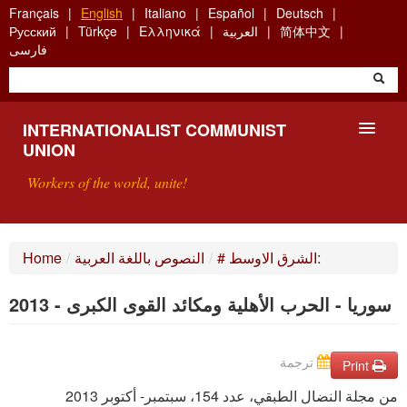
Skip
Français
English
Italiano
Español
Deutsch
to
简体中文
العربية
Ελληνικά
Türkçe
Русский
main
فارسی
content
INTERNATIONALIST COMMUNIST
UNION
Workers of the world, unite!
PRESENTATION
# الشرق الاوسط:
/
النصوص باللغة العربية
/
Home
ABOUT THE ICU
سوريا - الحرب الأهلية ومكائد القوى الكبرى - 2013
SEARCH
ترجمة
CONTACT
Print
من مجلة النضال الطبقي، عدد 154، سبتمبر- أكتوبر 2013