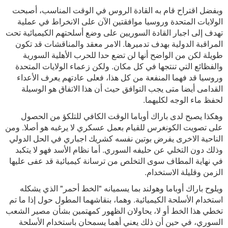
وبفضل اقتراح قام به القادة الروس في الوقت المناسب، أصبحت
الولايات المتحدة وروسيا موافقتين الآن على الانخراط في عملية
تهدف إلى اجبار القادة السوريين على وضع أسلحتهم الكيميائية تحت
المراقبة الدولية بهدف تدميرها. الامر معقد والمناقشات قد تكون
طويلة لكن من الواضح أنها لن تضع حدا للحرب الأهلية السورية
والفظائع التي تنتجها في كل مكان. ولكن زعماء الولايات المتحدة
وروسيا قد فهما المنفعة من كل هذا، فعلى عادتهم يعرف الأعداء
القدامى أيضا متى يجب التوافق حيث أن هذا الاتفاق هو الوسيلة
لحفظ ماء الوجه لكليهما.
وهكذا يصبح لدى باراك أوباما الوقت الكافي للتلكؤ من الحصول
على تصويت الكونغرس للقيام بعمل عسكري لا يرغبه هو أصلا. ومن
الناحية الاخرى يفرض بوتين نفسه كشريك اجباري في الحل الدولي
وذلك دون التخلي عن حليفه السوري. أما نظام الأسد فهو لا يتكبد
في نهاية المطاف سوى التخلص من ترسانة كيميائية قد عفى عليها
الزمن وقليلة الاستخدام.
ويلوح باراك أوباما وهولند بما يسميانه "الخط أحمر" الذي يشكله
استخدام الأسلحة الكيميائية. وهما، بنقاشهما المطول حول إذا ما تم
تخطي هذا الخط أو لا، يحاولان الظهور كمهتمين بشأن مصير الشعب
السوري، في حين أن ذلك يعني أهما يسمحان باستخدام الأسلحة