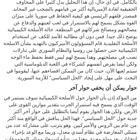
بالكامل. في أي حال، إن هذا التحليل يدل كثيرا على المخاوف
الحقيقية لقادة الإمبريالية أكثر من قيامهم بالشجب غير المحايد.
فمصدر قلقهم الرئيسي هو كيفية الحفاظ في سوريا على ميزان
القوة بشكل يسمح لهم بالاستمرار في لعب لعبتهم والدفاع عن
مصالحهم ومصالح شركاتهم في المنطقة. حالة الأسلحة الكيميائية
يوضح ذلك جيدا. فمن دون أي مطالبة للأسد للكف عن استخدام
الأسلحة التقليدية قام المسؤولون الأميركيون بالتهديد بشأن الاسلحة
الكيميائية حتى حصلوا من روسيا والنظام السوري على تنازلات
تصب في مصلحتهم. وهذا يسمح لهم ليس فقط بحفظ ماء الوجه
ولكن أيضا بفرض أنفسهم كشركاء في اللعبة الدبلوماسية التي
سيتم لعبها الآن، حيث كان من الممكن اقصاءهم عنها، ليقوموا في
البحث على مهل على إيجاد "الحل السياسي" للأزمة السورية.
حوار يمكن أن يخفي حوار آخر
من المؤكد إذن بأن الحوار حول الأسلحة الكيميائية سوف يستمر في
الوقت الذي يسمح فيه استمرار الحرب بتقدير موازين القوى على
الأرض. ولكن هذا الحوار يقوم أيضا بالتظليل على حوار آخر أكثر
جدية حول "الحل السياسي". فهذا الحل يناقش في الواقع منذ أكثر
من عام بين الروس والأميركيين. وهو يترتب على مشاركة عدد من
ممثلي المعارضة في نظام أسدي معدل، وربما مع الوعد بإجراء
انتخابات بعد مهلة معينة. وهذا من شأنه استبعاد ممثلي المجموعات