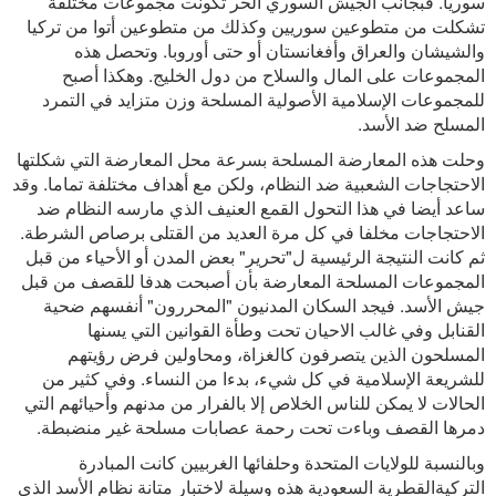
سوريا. فبجانب الجيش السوري الحر تكونت مجموعات مختلفة
تشكلت من متطوعين سوريين وكذلك من متطوعين أتوا من تركيا
والشيشان والعراق وأفغانستان أو حتى أوروبا. وتحصل هذه
المجموعات على المال والسلاح من دول الخليج. وهكذا أصبح
للمجموعات الإسلامية الأصولية المسلحة وزن متزايد في التمرد
المسلح ضد الأسد.
وحلت هذه المعارضة المسلحة بسرعة محل المعارضة التي شكلتها
الاحتجاجات الشعبية ضد النظام، ولكن مع أهداف مختلفة تماما. وقد
ساعد أيضا في هذا التحول القمع العنيف الذي مارسه النظام ضد
الاحتجاجات مخلفا في كل مرة العديد من القتلى برصاص الشرطة.
ثم كانت النتيجة الرئيسية ل"تحرير" بعض المدن أو الأحياء من قبل
المجموعات المسلحة المعارضة بأن أصبحت هدفا للقصف من قبل
جيش الأسد. فيجد السكان المدنيون "المحررون" أنفسهم ضحية
القنابل وفي غالب الاحيان تحت وطأة القوانين التي يسنها
المسلحون الذين يتصرفون كالغزاة، ومحاولين فرض رؤيتهم
للشريعة الإسلامية في كل شيء، بدءا من النساء. وفي كثير من
الحالات لا يمكن للناس الخلاص إلا بالفرار من مدنهم وأحيائهم التي
دمرها القصف وباءت تحت رحمة عصابات مسلحة غير منضبطة.
وبالنسبة للولايات المتحدة وحلفائها الغربيين كانت المبادرة
التركيةالقطرية السعودية هذه وسيلة لاختبار متانة نظام الأسد الذي