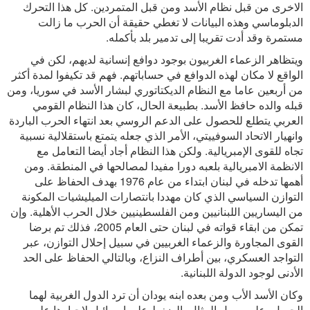
الاخرى من قبل نظام الأسد ومن قبل المتمردين. كل هذا التحرك
الدبلوماسي وهذه البيانات لا تغطي حقيقة أن الحرب ما زالت
مستمرة وقد أدت تقريبا إلى تدمير بلد بأكمله.
ويتظاهر الزعماء الغربيون بوجود دوافع إنسانية لديهم، لكن في
الواقع لا مكان لهذه الدوافع في حساباتهم. فهم قد تكيفوا لمدة أكثر
من أربعين عاما مع النظام الديكتاتوري لبشار الأسد في سوريا، ومن
قبله والده حافظ الأسد. بطبيعة الحال، كان هذا النظام القومي
العربي يتطلع للحصول على الدعم الروسي بعد انتهاء الحرب الباردة
وانهيار الاتحاد السوفييتي، الأمر الذي جعله يتمتع باستقلالية نسبية
تجاه للقوى الإمبريالية. ولكن هذا النظام أجاد أيضا التعامل مع
الانظمة الامبريالية بلعبه دورا مفيدا لمصالحها في المنطقة. ومن
أهمها تدخله في لبنان ابتداء من عام 1976 بهدف الحفاظ على
التوازن السياسي الذي كان مهددا بانتصارات الميليشيات المكونة
من اليساريين اللبنانيين ومن الفلسطينيين خلال الحرب الأهلية. وإن
تمكن من ابقاء قواته في لبنان حتى العام 2005، فذلك تم برضا
القوى المجاورة والزعماء الغربيين في سبيل إحلال التوازن، عبر
التواجد العسكري، بين أطراف النزاع، وبالتالي الحفاظ على الحد
الأدنى لوجود الدولة اللبنانية.
وكان الأسد الأب ومن بعده ابنه يودان أن ترد الدول الغربية لهما
الجميل، على سبيل المثال بالضغط على إسرائيل لإجبارها على