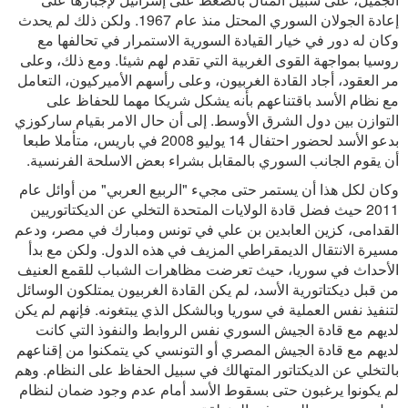
إعادة الجولان السوري المحتل منذ عام 1967. ولكن ذلك لم يحدث
وكان له دور في خيار القيادة السورية الاستمرار في تحالفها مع
روسيا بمواجهة القوى الغربية التي تقدم لهم شيئا. ومع ذلك، وعلى
مر العقود، أجاد القادة الغربيون، وعلى رأسهم الأميركيون، التعامل
مع نظام الأسد باقتناعهم بأنه يشكل شريكا مهما للحفاظ على
التوازن بين دول الشرق الأوسط. إلى أن حال الامر بقيام ساركوزي
بدعو الأسد لحضور احتفال 14 يوليو 2008 في باريس، متأملا طبعا
أن يقوم الجانب السوري بالمقابل بشراء بعض الاسلحة الفرنسية.
وكان لكل هذا أن يستمر حتى مجيء "الربيع العربي" من أوائل عام
2011 حيث فضل قادة الولايات المتحدة التخلي عن الديكتاتوريين
القدامى، كزين العابدين بن علي في تونس ومبارك في مصر، ودعم
مسيرة الانتقال الديمقراطي المزيف في هذه الدول. ولكن مع بدأ
الأحداث في سوريا، حيث تعرضت مظاهرات الشباب للقمع العنيف
من قبل ديكتاتورية الأسد، لم يكن القادة الغربيون يمتلكون الوسائل
لتنفيذ نفس العملية في سوريا وبالشكل الذي يبتغونه. فإنهم لم يكن
لديهم مع قادة الجيش السوري نفس الروابط والنفوذ التي كانت
لديهم مع قادة الجيش المصري أو التونسي كي يتمكنوا من إقناعهم
بالتخلي عن الديكتاتور المتهالك في سبيل الحفاظ على النظام. وهم
لم يكونوا يرغبون حتى بسقوط الأسد أمام عدم وجود ضمان لنظام