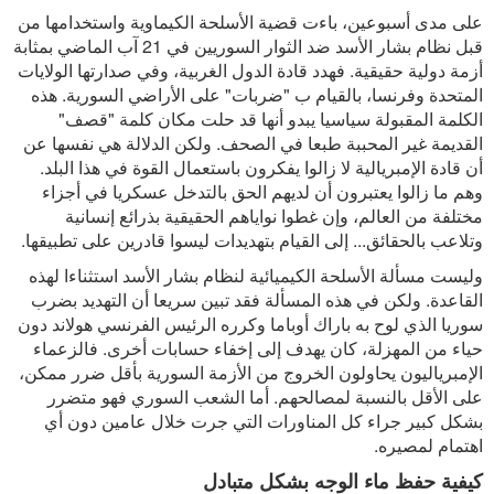
على مدى أسبوعين، باءت قضية الأسلحة الكيماوية واستخدامها من
قبل نظام بشار الأسد ضد الثوار السوريين في 21 آب الماضي بمثابة
أزمة دولية حقيقية. فهدد قادة الدول الغربية، وفي صدارتها الولايات
المتحدة وفرنسا، بالقيام ب "ضربات" على الأراضي السورية. هذه
الكلمة المقبولة سياسيا يبدو أنها قد حلت مكان كلمة "قصف"
القديمة غير المحببة طبعا في الصحف. ولكن الدلالة هي نفسها عن
أن قادة الإمبريالية لا زالوا يفكرون باستعمال القوة في هذا البلد.
وهم ما زالوا يعتبرون أن لديهم الحق بالتدخل عسكريا في أجزاء
مختلفة من العالم، وإن غطوا نواياهم الحقيقية بذرائع إنسانية
وتلاعب بالحقائق... إلى القيام بتهديدات ليسوا قادرين على تطبيقها.
وليست مسألة الأسلحة الكيميائية لنظام بشار الأسد استثناءا لهذه
القاعدة. ولكن في هذه المسألة فقد تبين سريعا أن التهديد بضرب
سوريا الذي لوح به باراك أوباما وكرره الرئيس الفرنسي هولاند دون
حياء من المهزلة، كان يهدف إلى إخفاء حسابات أخرى. فالزعماء
الإمبرياليون يحاولون الخروج من الأزمة السورية بأقل ضرر ممكن،
على الأقل بالنسبة لمصالحهم. أما الشعب السوري فهو متضرر
بشكل كبير جراء كل المناورات التي جرت خلال عامين دون أي
اهتمام لمصيره.
كيفية حفظ ماء الوجه بشكل متبادل