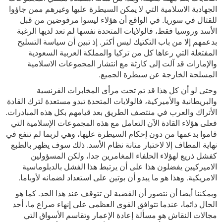
الجهادية الاسلامية التي لا يمكن السيطرة عليها وغيرهم ممن جاؤوا
للقتال في سوريا. في الواقع أن هؤلاء ليسوا مرفوضين من قبل
الأسد وروسيا فقط، فالولايات المتحدة نفسها لم تعد لديها الرغبة
بدعمهم إلا من باب التكتيك ليس أكثر. إذ تبين أن سياسة التسليح
المفتعلة التي رعاها كل من تركيا والمملكة العربية السعودية
والإمارات قد آلت إلى كارثة مع انتشار المجموعات الاسلامية
المسلحة الخارجة عن سيطرة الجميع.
وحتى لو أن كل هذا قد تم تحت مرأى المخابرات الفرنسية
والبريطانية والأميركية، فالولايات المتحدة تبدو مستعدة لترك القادة
الأتراك والعرب في منتصف الطريق بعد قيامهم بكل هذه المبادرات.
فعلى هؤلاء القادة الآن التعامل مع هذه المجموعات الإسلامية التي
قاموا بدعمها من دون إحكام السيطرة عليها، وهي لربما لم تنفع في
نهاية المطاف إلا لاختبار متانة نظام الأسد. ذلك سوف يظهر بالطبع
كفشل ذريع لهؤلاء الحلفاء المغامرين جدا، ولكن المسؤولين
الاميركيين يفضلون هذا على أن يرتبط هذا الفشل بالدبلوماسية
الامريكية. وهذا هو ما يبدو أن بوتين على استعداد لضمانه لأوباما.
ويمكننا أيضا أن نتصور أن القضية لن تتوقف عند هذا الحد. كما هو
الحال دائما، عندما تتوافق القوى العظمى على إنهاء صراع ما، أحد
مجالات النقاش هو مسألة إعادة الإعمار وتقاسم الأسواق التي