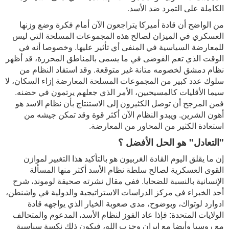
الكاملة على التمرد ضد الأسد.
من الواضح أن قادة أميركا يتراجعون الآن أمام فكرة وضع وزنها
العسكري في الميزان لصالح هذه المجموعات المسلحة التي ليس
للمعارضة السياسية في المنفى أي تأثير عليها. وخصوصا أنه في
الوقت الذي تعم الفوضى في ما يسمى بالمناطق المحررة، قد أظهر
نظام دمشق لخصومه متانة غير متوقعة. وقد استفاد النظام من
سلوك عدد كبير من المجموعات المسلحة المعارضة إزاء السكان، لا
سيما الأقليات كالمسيحيين، الأمر الذي جعلهم يرتمون في حضنه.
فمن المرجح أن توصل الكثيرون إلى الاستنتاج بأن نظام الاسد هو
أهون الشرين. ويبدو النظام الآن أكثر قوة وقد تمكن جيشه من
استعادة الكثير من المحاور من المعارضة.
"التعادل" هو الحل الأفضل ؟
إن ما يقلق اليوم القادة الغربيون هو بالتأكيد هذا التغيير لموازن
القوى العسكرية لصالح سلطة نظام الأسد أكثر منها المسألة
الإنسانية بالنسبة للضحايا. ففي مقال نشرته صحيفة لوموند، شرح
أحد الخبراء في مركز الدراسات الاستراتيجية والدولية في واشنطن،
ادوارد لوتواك، وبوضوح، مدى صعوبة الخيار الذي يواجهه قادة
الولايات المتحدة: فإذا عاد الفوز لنظام الأسد، المدعوم والمتحالف
مع روسيا وأيضا مع إيران وحزب الله، فيكون ذلك نكسة سياسية