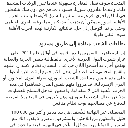
المتحدة سوف تقبل المغادرة بسهولة عندما تقرر الولايات المتحدة
ذلك. وعندما يغادرون سوريا، فسوف نجدهم من دون شك ينشطون
في أماكن أخرى. فزعزعة استقرار الشرق الأوسط بسبب الحرب
الأهلية السورية يمكن أن يذهب أبعد بكثير مما ترغبه القوى العظمى.
وحتى لو تم التوصل إلى حل، فالنتائج الكارثية لهذه الحرب الأهلية
سوف تبقى طويلا.
تطلعات الشعب منقادة إلى طريق مسدود
إن المتظاهرين السوريين الذين قاموا في أوائل عام 2011، على
غرار شعوب الدول العربية الأخرى، بالمطالبة ببعض الحرية والعدالة
وبقمع أقل، قد أصبحوا اللآن في عداد النسيان. نظام الأسد رد عليهم
بالقمع الوحشي، كما اعتاد أن يفعل. لكن جميع أولئك الذين أدعوا
على مدة عامين مساعدة الشعب السوري، سواء القوى المجاورة أو
القوى الإمبريالية، قد هزؤوا منهم بنفس القدر، فساهموا في هذه
الحرب الأهلية التي لا منفذ لها، واضعين التدخل المسلح للعصابات
بدلا عن نضال الشعب السوري، وهم لا يرون في الوضع إلا الفرصة
للدفاع عن مصالحهم بوجه نظام منافس.
المحصلة، غير النهائية للأسف، هي بلد مدمر وأكثر من 000 100
قتيل والملايين من اللاجئين والمشردين، وضرر لا يقدر، ذلك مع
استمرار الديكتاتورية بشكل أو بآخر في النهاية. فبعد ما حدث في