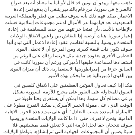
تذهب معها. ويبدو أن بوتين قد قال لأوباما ما معناه أنه بعد صراع
كالصراع في سوريا، من قام بالتدمير ينبغي أن يدفع ثمن إعادة
الاعمار. يمكنا فهم ذلك بأنه سوف يطلب من قطر والمملكة العربية
السعودية، بعد قيامهما بدر الأموال لدعم مجموعات إسلامية فشلت
بالإطاحة بالأسد، بأن تفتحا خزائنهما من جديد للمساهمة في إعادة
إعمار سوريا. هناك أرضية إذا للنقاش بين راعيي الاتفاق، الولايات
المتحدة وروسيا، بالنسبة لتقاسم عقود إعادة الاعمار التي تبدو أنها
سوف تكون ذات قيمة كبيرة. ومن المرجح أن لا تحظى القوى
العظمى الأخرى بعقودة جيدة، مثل فرنسا وذلك على الرغم من
استعدادها لمساعدة حليفها الأميركي ورغم أن سوريا كانت في
السابق جزءا من إمبراطوريتها الاستعمارية. ذلك أن ميزان القوى
بين القوى الإمبريالية هو ما يحكم بهذه الأمور.
هكذا إذا كيف تحاول القوتين العظمتين على الاتفاق كلصين في
السوق للمحاولة على العثور على مخرج للأزمة السورية بشكل
يرعى مصالح كل منهما. وهذا يمكن أن يستغرق وقتا طويلا في
الوقت الذي، على مقولة الخبير الأميركي، يمكننا التفرج مطولا على
"المباراة الممددة بسبب التعادل"، أي على تمديد هذه الحرب الاهلية
الدامية. ونحن لا نعرف حتى اذا ما كانت الولايات المتحدة وروسيا
سوف تنجحان حقا لحل الأزمة التي لا تتعلق فقط بمشيئتهم. فلا
شيئا يضمن أن المجموعات الجهادية التي تم إنشاؤها بتواطؤ الولايات