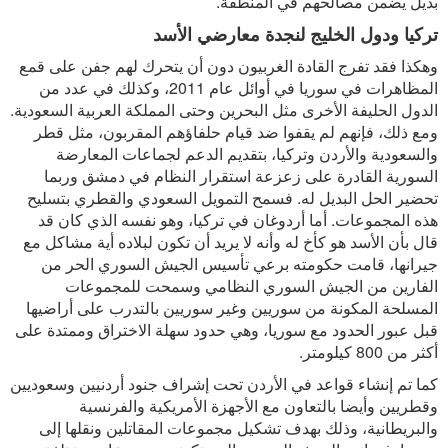
بديل يضمن مصالحهم في المنطقة.
تركيا ودول الخليج لنجدة معارضي الأسد
وهكذا فقد تفرج القادة الغربيون دون أن يتحرك لهم جفن على قمع
المظاهرات في سوريا في أوائل عام 2011، وكذلك في عدد من
الدول الحليفة الأخرى مثل البحرين وحتى المملكة العربية السعودية.
ومع ذلك، فإنهم لم يقفوا ضد قيام حلفاؤهم المقربون، مثل قطر
والسعودية والأردن وتركيا، بتقديم الدعم لجماعات المعارضة
السورية القادرة على زعزعة استقرار النظام في دمشق وربما
تحضير الحل البديل له. فسمح التمويل السعودي والقطري بتسليح
هذه المجموعات. أما أردوغان في تركيا، وهو نفسه الذي كان قد
قال بأن الأسد هو كأخ له وأنه لا يريد أن تكون لبلاده أية مشاكل مع
جيرانها، قامت حكومته برعي تأسيس الجيش السوري الحر من
الفارين من الجيش السوري النظامي وسمحت للمجموعات
المسلحة المكونة من سوريين وغير سوريين بالتدرب على أراضيها
قبل عبور الحدود مع سوريا، وهي حدود سهلة الاختراق وممتدة على
أكثر من 800 كيلومتر.
كما تم إنشاء قواعد في الأردن تحت إشراف جنود أردنيين وسعوديين
وقطريين وأيضا بالتعاون مع الأجهزة الأمريكية والفرنسية
والبريطانية، وذلك بهدف تشكيل مجموعات المقاتلين ونقلها إلى