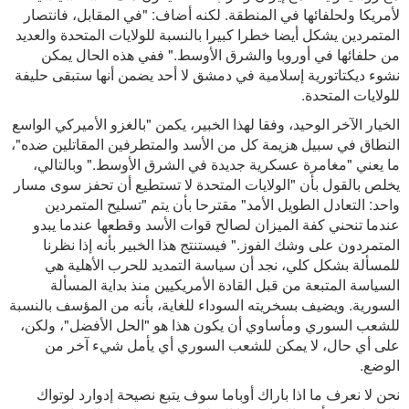
لأمريكا ولحلفائها في المنطقة. لكنه أضاف: "في المقابل، فانتصار
المتمردين يشكل أيضا خطرا كبيرا بالنسبة للولايات المتحدة والعديد
من حلفائها في أوروبا والشرق الأوسط." ففي هذه الحال يمكن
نشوء ديكتاتورية إسلامية في دمشق لا أحد يضمن أنها ستبقى حليفة
للولايات المتحدة.
الخيار الآخر الوحيد، وفقا لهذا الخبير، يكمن "بالغزو الأميركي الواسع
النطاق في سبيل هزيمة كل من الأسد والمتطرفين المقاتلين ضده"،
ما يعني "مغامرة عسكرية جديدة في الشرق الأوسط." وبالتالي،
يخلص بالقول بأن "الولايات المتحدة لا تستطيع أن تحفز سوى مسار
واحد: التعادل الطويل الأمد" مقترحا بأن يتم "تسليح المتمردين
عندما تنحني كفة الميزان لصالح قوات الأسد وقطعها عندما يبدو
المتمردون على وشك الفوز." فيستنتج هذا الخبير بأنه إذا نظرنا
للمسألة بشكل كلي، نجد أن سياسة التمديد للحرب الأهلية هي
السياسة المتبعة من قبل القادة الأمريكيين منذ بداية المسألة
السورية. ويضيف بسخريته السوداء للغاية، بأنه من المؤسف بالنسبة
للشعب السوري ومأساوي أن يكون هذا هو "الحل الأفضل"، ولكن،
على أي حال، لا يمكن للشعب السوري أي يأمل شيء آخر من
الوضع.
نحن لا نعرف ما اذا باراك أوباما سوف يتبع نصيحة إدوارد لوتواك