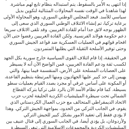
إذا انتهى به الأمر بالسقوط، يتم استبداله بنظام تابع لهم مباشرة.
لهذا شاهدنا في الوقت نفسه المحاولات المتتالية لتكوين بديل
سياسي للأسد. فبعد المجلس الوطني السوري، وهو المحاولة الأولى
برعاية تركيا، تم إنشاء الائتلاف الوطني السوري الذي سعى إلى
الظهور بوجه لائق جدا أمام للقادة الغربيين. وقد تلقى الاتلاف سريعا
دعم حكومة هولاند الفرنسية. ولكن القادة الغربيين رفضوا حتى الآن
اقحام قواتهم في العمليات العسكرية ضد قواعد الجيش السوري
وحتى توفير الأسلحة الثقيلة التي يطلبها المتمردون.
في الحقيقة، إذا قام ائتلاف القوى السياسية خارج سورية بكل الجهد
لكسب ثقة ودعم القادة الغربيين، فمن الواضح الآن أنه لا يسيطر
على العصابات المسلحة على الأرض، المنقسمة فيما بينها، والتي
يهيمن إلى حد كبير عليها الجهاديون ومنها المرتبطة بتنظيم القاعدة،
أو المكونة على أساس عرقي أو مجرد بصدد القيام بعمليات سطو
بسيطة. كما قام نظام الأسد الآن بالرد على تركيا بتركه القطاع
الشمالي تحت سيطرة الميليشيات الكردية الحليفة لحزب حزب
الاتحاد الديمقراطي المتحالف مع حزب العمال الكردستاني الذي
يقوم، في الجانب التركي من الحدود، بمواجهة الجيش التركي. وهذا
لا يؤدي فقط إلى تعقيد الامور بشكل كبير للجيش التركي
ولأردوغان، بل يؤدي أيضا، في الجانب السوري إلى قتال عنيف بين
الميليشيات الكردية والمجموعات الإسلامية التي تبغى السيطرة